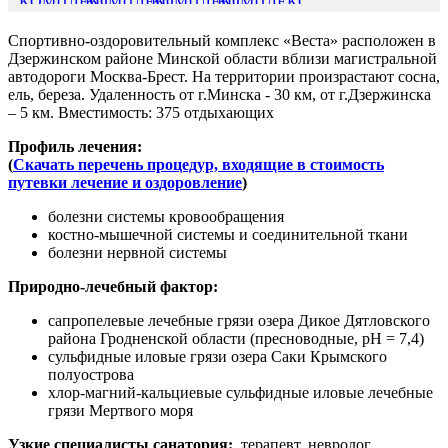
Спортивно-оздоровительный комплекс «Веста» расположен в
Дзержинском районе Минской области вблизи магистральной
автодороги Москва-Брест. На территории произрастают сосна,
ель, береза. Удаленность от г.Минска - 30 км, от г.Дзержинска
– 5 км. Вместимость: 375 отдыхающих
Профиль лечения:
(
Скачать перечень процедур, входящие в стоимость
путевки лечение и оздоровление
)
болезни системы кровообращения
костно-мышечной системы и соединительной ткани
болезни нервной системы
Природно-лечебный фактор:
сапропелевые лечебные грязи озера Дикое Дятловского
района Гродненской области (пресноводные, pH = 7,4)
сульфидные иловые грязи озера Саки Крымского
полуострова
хлор-магний-кальциевые сульфидные иловые лечебные
грязи Мертвого моря
Узкие специалисты санатория:
терапевт, невролог,