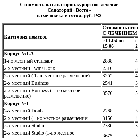
Стоимость на санаторно-курортное лечение
Санаторий «Веста»
на человека в сутки,
руб. РФ
Стоимость осно
С ЛЕЧЕНИЕМ о
Категория номеров
с 01.04 по
с
15.06
2
Корпус №1-А
1-но местный стандарт
2888
4
2-х местный Twin/ Doub
2310
3
2-х местный ( 1-но местное размещение)
3255
4
2-х местный Business
2541
3
2-х местный Business ( 1-но местное
3570
5
размещение)
Корпус №1
2-х местный Doub
2268
3
2-х местный (1-но местное размещение)
3150
4
2-х местный Studio
2336
3
2-х местный Studio (1-но местное
3675
5