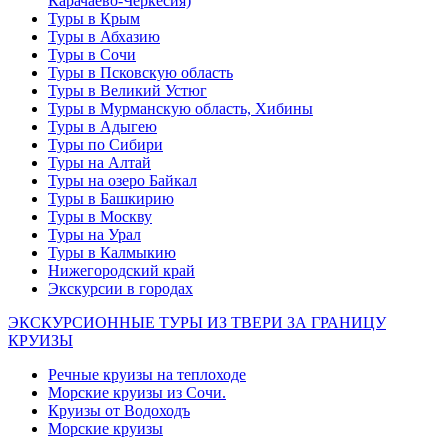
Карачаево-Черкесия)
Туры в Крым
Туры в Абхазию
Туры в Сочи
Туры в Псковскую область
Туры в Великий Устюг
Туры в Мурманскую область, Хибины
Туры в Адыгею
Туры по Сибири
Туры на Алтай
Туры на озеро Байкал
Туры в Башкирию
Туры в Москву
Туры на Урал
Туры в Калмыкию
Нижегородский край
Экскурсии в городах
ЭКСКУРСИОННЫЕ ТУРЫ ИЗ ТВЕРИ ЗА ГРАНИЦУ
КРУИЗЫ
Речные круизы на теплоходе
Морские круизы из Сочи.
Круизы от Водоходъ
Морские круизы