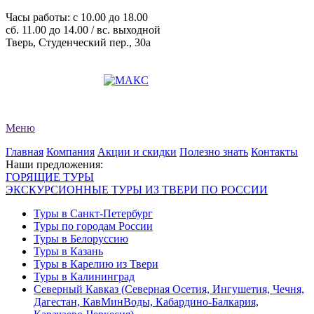
Часы работы: c 10.00 до 18.00
сб. 11.00 до 14.00 / вс. выходной
Тверь, Студенческий пер., 30а
+7 (4822) 34-11-82
+7 (4822) 34-11-83
evro-tour@yandex.ru
Меню
Главная
Компания
Акции и скидки
Полезно знать
Контакты
Наши предложения:
ГОРЯЩИЕ ТУРЫ
ЭКСКУРСИОННЫЕ ТУРЫ ИЗ ТВЕРИ ПО РОССИИ
Туры в Санкт-Петербург
Туры по городам России
Туры в Белоруссию
Туры в Казань
Туры в Карелию из Твери
Туры в Калининград
Северный Кавказ (Северная Осетия, Ингушетия, Чечня,
Дагестан, КавМинВоды, Кабардино-Балкария,