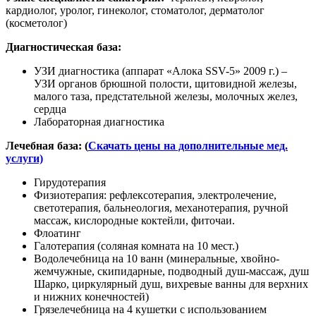
кардиолог, уролог, гинеколог, стоматолог, дерматолог
(косметолог)
Диагностическая база:
УЗИ диагностика (аппарат «Алока SSV-5» 2009 г.) –
УЗИ органов брюшной полости, щитовидной железы,
малого таза, предстательной железы, молочных желез,
сердца
Лабораторная диагностика
Лечебная база: (
Скачать цены на дополнительные мед.
услуги)
Гирудотерапия
Физиотерапия: рефлексотерапия, электролечение,
светотерапия, бальнеология, механотерапия, ручной
массаж, кислородные коктейли, фиточаи.
Флоатинг
Галотерапия (соляная комната на 10 мест.)
Водолечебница на 10 ванн (минеральные, хвойно-
жемчужные, скипидарные, подводный душ-массаж, душ
Шарко, циркулярный душ, вихревые ванны для верхних
и нижних конечностей)
Грязелечебница на 4 кушетки с использованием