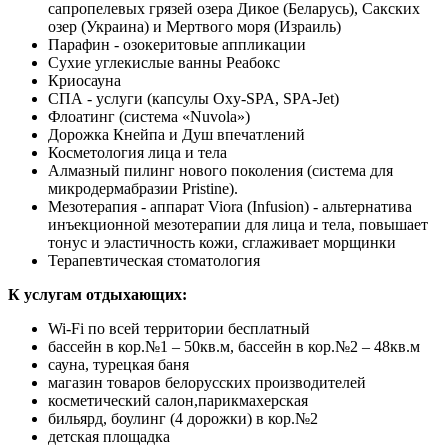
сапропелевых грязей озера Дикое (Беларусь), Сакских
озер (Украина) и Мертвого моря (Израиль)
Парафин - озокеритовые аппликации
Сухие углекислые ванны Реабокс
Криосауна
СПА - услуги (капсулы Oxy-SPA, SPA-Jet)
Флоатинг (система «Nuvola»)
Дорожка Кнейпа и Душ впечатлений
Косметология лица и тела
Алмазный пилинг нового поколения (система для
микродермабразии Pristine).
Мезотерапия - аппарат Viora (Infusion) - альтернатива
инъекционной мезотерапии для лица и тела, повышает
тонус и эластичность кожи, сглаживает морщинки
Терапевтическая стоматология
К услугам отдыхающих:
Wi-Fi по всей территории бесплатный
бассейн в кор.№1 – 50кв.м, бассейн в кор.№2 – 48кв.м
сауна, турецкая баня
магазин товаров белорусских производителей
косметический салон,парикмахерская
бильярд, боулинг (4 дорожки) в кор.№2
детская площадка