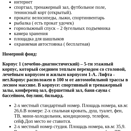
интернет
спортзал, тренажерный зал, футбольное поле,
теннисный корт (открытый).
проката: велосипеды, лыжи, спортинвентарь
рыбалка ( есть прокат удочек)
горнолыжный спуск – 2 бугельных подъемника
камера хранения
площадка для шашлыков
охраняемая автостоянка ( бесплатная)
Номерной фонд:
Корпус 1 (лечебно-диагностический)
– 5-ти этажный
корпус, который соединен теплым переходом со столовой,
лечебным корпусом и жилым корпусом 1-А. Лифта -
нет.Корпус расположен в 100 м от автомобильной трассы в
лесном массиве. В корпусе: спортивный и тренажерный
залы, конференц-зал, фуршетный зал, баня-сауна с
бассейном, боулинг, бильярд.
2-х местный стандартный номер. Площадь номера, кв.м:
26,6.В номере: 2-х спальная кровать, душ, туалет, фен,
ТВ, мини-холодильник, кондиционер, телефон,
сейф.Доп место не ставится.
2-х местный номер студия. Площадь номера, кв.м: 35,9.