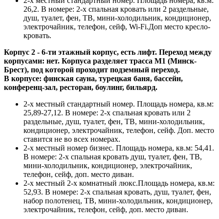
2-х местный стандартный номер. Площадь номера, кв.м:
26,2. В номере: 2-х спальная кровать или 2 раздельные,
душ, туалет, фен, ТВ, мини-холодильник, кондиционер,
электрочайник, телефон, сейф, Wi-Fi.Доп место кресло-
кровать.
Корпус 2 - 6-ти этажный корпус, есть лифт.
Переход между
корпусами: нет. Корпуса разделяет трасса М1 (Минск-
Брест), под которой проходит подземный переход.
В корпусе: финская сауна, турецкая баня, бассейн,
конференц-зал, ресторан, боулинг, бильярд.
2-х местный стандартный номер. Площадь номера, кв.м:
25,89-27,12. В номере: 2-х спальная кровать или 2
раздельные, душ, туалет, фен, ТВ, мини-холодильник,
кондиционер, электрочайник, телефон, сейф. Доп. место
ставится не во всех номерах.
2-х местный номер бизнес. Площадь номера, кв.м: 54,41.
В номере: 2-х спальная кровать душ, туалет, фен, ТВ,
мини-холодильник, кондиционер, электрочайник,
телефон, сейф, доп. место диван.
2-х местный 2-х комнатный люкс.Площадь номера, кв.м:
52,93. В номере: 2-х спальная кровать, душ, туалет, фен,
набор полотенец, ТВ, мини-холодильник, кондиционер,
электрочайник, телефон, сейф, доп. место диван.