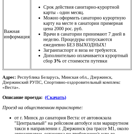
Cрок действия санитарно-курортной
карты - один месяц.
Можно оформить санаторно курортную
карту на месте в санатории примерная
цена 2000 рос. руб.
Важная
Врачи в санатории принимают 7 дней в
информация
неделю. Процедуры отпускаются
ежедневно БЕЗ ВЫХОДНЫХ!
Загранпаспорт и виза не требуются.
Дополнительно оплачивается курортный
сбор
3%
от стоимости путевки
Адрес:
Республика Беларусь, Минская
обл
., Дзержинск,
Дзержинский
РУПС, Спортивно-оздоровительный комплекс
«Веста».
Описание проезда:
(Скачать)
Проезд на общественном транспорте:
от г. Минск до санатория Веста: от автовокзала
"Центральный" на рейсовом автобусе или маршрутном
такси в направлении г. Дзержинск (на трассе М1, около
автозаправки, остановка по требованию); или до