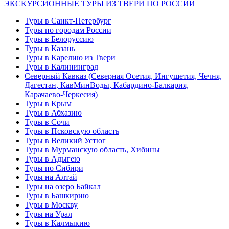
ЭКСКУРСИОННЫЕ ТУРЫ ИЗ ТВЕРИ ПО РОССИИ
Туры в Санкт-Петербург
Туры по городам России
Туры в Белоруссию
Туры в Казань
Туры в Карелию из Твери
Туры в Калининград
Северный Кавказ (Северная Осетия, Ингушетия, Чечня,
Дагестан, КавМинВоды, Кабардино-Балкария,
Карачаево-Черкесия)
Туры в Крым
Туры в Абхазию
Туры в Сочи
Туры в Псковскую область
Туры в Великий Устюг
Туры в Мурманскую область, Хибины
Туры в Адыгею
Туры по Сибири
Туры на Алтай
Туры на озеро Байкал
Туры в Башкирию
Туры в Москву
Туры на Урал
Туры в Калмыкию