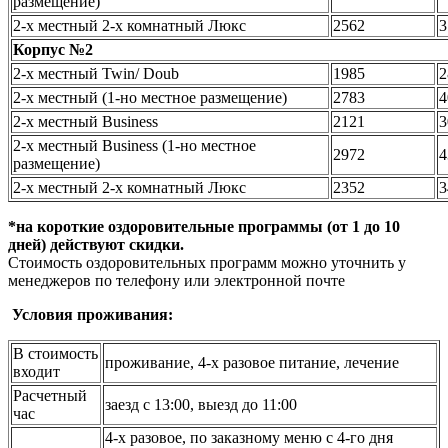
размещение)
2-х местный 2-х комнатный Люкс
2562
3
Корпус №2
2-х местный Twin/ Doub
1985
2
2-х местный (1-но местное размещение)
2783
4
2-х местный Business
2121
3
2-х местный Business (1-но местное
2972
4
размещение)
2-х местный 2-х комнатный Люкс
2352
3
*на короткие оздоровительные программы (от 1 до 10
дней) действуют скидки.
Стоимость оздоровительных программ можно уточнить у
менеджеров по телефону или электронной почте
Условия проживания:
В стоимость
проживание, 4-х разовое питание, лечение
входит
Расчетный
заезд с 13:00, выезд до 11:00
час
4-х разовое, по заказному меню с 4-го дня