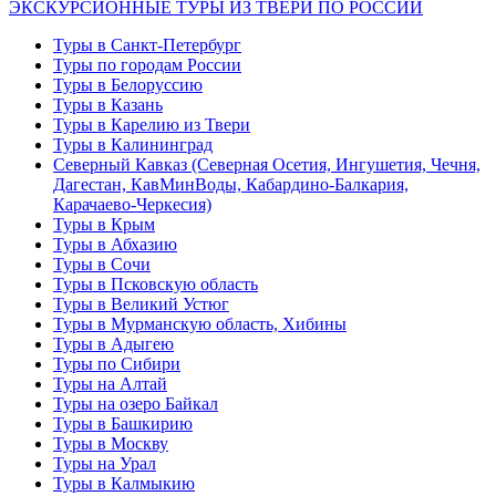
ЭКСКУРСИОННЫЕ ТУРЫ ИЗ ТВЕРИ ПО РОССИИ
Туры в Санкт-Петербург
Туры по городам России
Туры в Белоруссию
Туры в Казань
Туры в Карелию из Твери
Туры в Калининград
Северный Кавказ (Северная Осетия, Ингушетия, Чечня,
Дагестан, КавМинВоды, Кабардино-Балкария,
Карачаево-Черкесия)
Туры в Крым
Туры в Абхазию
Туры в Сочи
Туры в Псковскую область
Туры в Великий Устюг
Туры в Мурманскую область, Хибины
Туры в Адыгею
Туры по Сибири
Туры на Алтай
Туры на озеро Байкал
Туры в Башкирию
Туры в Москву
Туры на Урал
Туры в Калмыкию