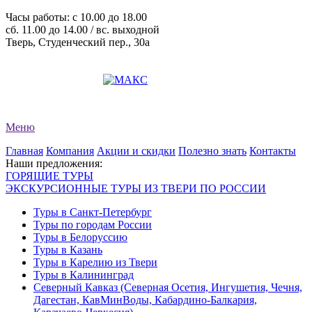
Часы работы: c 10.00 до 18.00
сб. 11.00 до 14.00 / вс. выходной
Тверь, Студенческий пер., 30а
+7 (4822) 34-11-82
+7 (4822) 34-11-83
evro-tour@yandex.ru
Меню
Главная
Компания
Акции и скидки
Полезно знать
Контакты
Наши предложения:
ГОРЯЩИЕ ТУРЫ
ЭКСКУРСИОННЫЕ ТУРЫ ИЗ ТВЕРИ ПО РОССИИ
Туры в Санкт-Петербург
Туры по городам России
Туры в Белоруссию
Туры в Казань
Туры в Карелию из Твери
Туры в Калининград
Северный Кавказ (Северная Осетия, Ингушетия, Чечня,
Дагестан, КавМинВоды, Кабардино-Балкария,