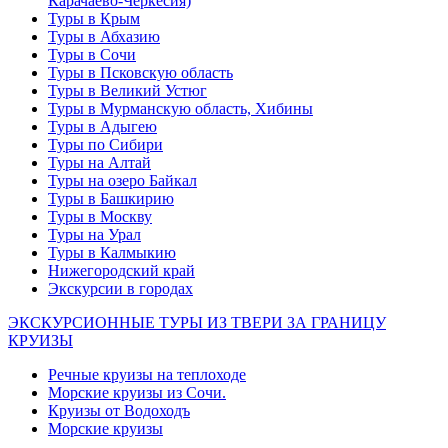
Карачаево-Черкесия)
Туры в Крым
Туры в Абхазию
Туры в Сочи
Туры в Псковскую область
Туры в Великий Устюг
Туры в Мурманскую область, Хибины
Туры в Адыгею
Туры по Сибири
Туры на Алтай
Туры на озеро Байкал
Туры в Башкирию
Туры в Москву
Туры на Урал
Туры в Калмыкию
Нижегородский край
Экскурсии в городах
ЭКСКУРСИОННЫЕ ТУРЫ ИЗ ТВЕРИ ЗА ГРАНИЦУ
КРУИЗЫ
Речные круизы на теплоходе
Морские круизы из Сочи.
Круизы от Водоходъ
Морские круизы