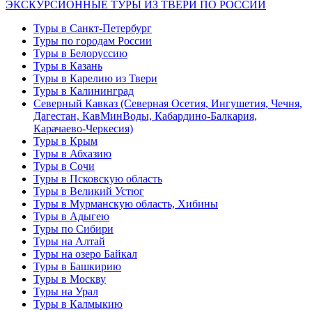
ЭКСКУРСИОННЫЕ ТУРЫ ИЗ ТВЕРИ ПО РОССИИ
Туры в Санкт-Петербург
Туры по городам России
Туры в Белоруссию
Туры в Казань
Туры в Карелию из Твери
Туры в Калининград
Северный Кавказ (Северная Осетия, Ингушетия, Чечня,
Дагестан, КавМинВоды, Кабардино-Балкария,
Карачаево-Черкесия)
Туры в Крым
Туры в Абхазию
Туры в Сочи
Туры в Псковскую область
Туры в Великий Устюг
Туры в Мурманскую область, Хибины
Туры в Адыгею
Туры по Сибири
Туры на Алтай
Туры на озеро Байкал
Туры в Башкирию
Туры в Москву
Туры на Урал
Туры в Калмыкию