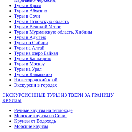
Карачаево-Черкесия)
Туры в Крым
Туры в Абхазию
Туры в Сочи
Туры в Псковскую область
Туры в Великий Устюг
Туры в Мурманскую область, Хибины
Туры в Адыгею
Туры по Сибири
Туры на Алтай
Туры на озеро Байкал
Туры в Башкирию
Туры в Москву
Туры на Урал
Туры в Калмыкию
Нижегородский край
Экскурсии в городах
ЭКСКУРСИОННЫЕ ТУРЫ ИЗ ТВЕРИ ЗА ГРАНИЦУ
КРУИЗЫ
Речные круизы на теплоходе
Морские круизы из Сочи.
Круизы от Водоходъ
Морские круизы