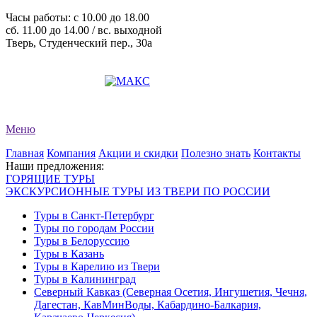
Часы работы: c 10.00 до 18.00
сб. 11.00 до 14.00 / вс. выходной
Тверь, Студенческий пер., 30а
+7 (4822) 34-11-82
+7 (4822) 34-11-83
evro-tour@yandex.ru
Меню
Главная
Компания
Акции и скидки
Полезно знать
Контакты
Наши предложения:
ГОРЯЩИЕ ТУРЫ
ЭКСКУРСИОННЫЕ ТУРЫ ИЗ ТВЕРИ ПО РОССИИ
Туры в Санкт-Петербург
Туры по городам России
Туры в Белоруссию
Туры в Казань
Туры в Карелию из Твери
Туры в Калининград
Северный Кавказ (Северная Осетия, Ингушетия, Чечня,
Дагестан, КавМинВоды, Кабардино-Балкария,