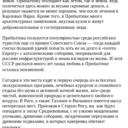
зимой. Прибалтику посещают как летом, так и зимой, ведь
полечиться здесь можно за весьма скромные деньги, а
результат окажется не менее хорошим, чем после лечения в
Карловых Варах. Кроме того, в Прибалтике много
архитектурных памятников, вкусная кухня и живут
доброжелательные и гостеприимные люди.
Прибалтика пользуется популярностью среди российских
туристов еще со времен Советского Союза — тогда каждый
считал большой удачей попасть хоть не на долго в «почти
Европу» с католическими соборами, непривычной для
россиян инфраструктурой и иным взглядом на жизнь. И хотя
СССР распался много лет назад любовь к Прибалтике
осталась неизменной.
Сегодня в эти места ездят в первую очередь из-за богатых
экскурсионных программ, лечебных курортов и спокойного
отдыха без шума и активной ночной жизни, зато среди
чистой, живописной природы и целительного хвойного
воздуха. В Риге, а также Таллине и Вильнюсе имеется масса
интересных мест. Приезжая в Старую Ригу, вы как будто
попадаете в эпоху Средневековья, с ее узкими мощенными
улочками, древними соборами, загадочными переулками и
древними подвалами, в которых наверняка обитают
призраки.