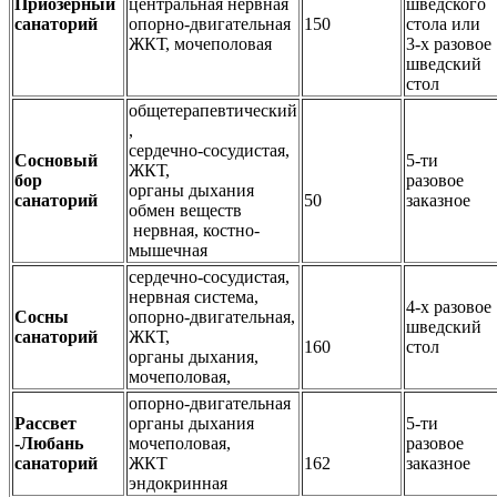
Приозерный
центральная нервная
шведского
санаторий
опорно-двигательная
150
стола или
ЖКТ, мочеполовая
3-х разовое
шведский
стол
общетерапевтический
,
сердечно-сосудистая,
Сосновый
5-ти
ЖКТ,
бор
разовое
органы дыхания
санаторий
50
заказное
обмен веществ
нервная, костно-
мышечная
сердечно-сосудистая,
нервная система,
4-х разовое
Сосны
опорно-двигательная,
шведский
санаторий
ЖКТ,
160
стол
органы дыхания,
мочеполовая,
опорно-двигательная
Рассвет
органы дыхания
5-ти
-Любань
мочеполовая,
разовое
санаторий
ЖКТ
162
заказное
эндокринная