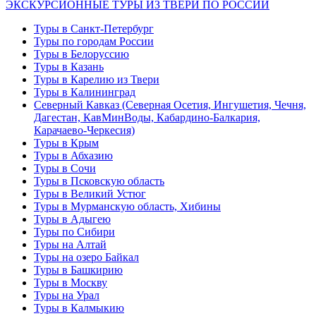
ЭКСКУРСИОННЫЕ ТУРЫ ИЗ ТВЕРИ ПО РОССИИ
Туры в Санкт-Петербург
Туры по городам России
Туры в Белоруссию
Туры в Казань
Туры в Карелию из Твери
Туры в Калининград
Северный Кавказ (Северная Осетия, Ингушетия, Чечня,
Дагестан, КавМинВоды, Кабардино-Балкария,
Карачаево-Черкесия)
Туры в Крым
Туры в Абхазию
Туры в Сочи
Туры в Псковскую область
Туры в Великий Устюг
Туры в Мурманскую область, Хибины
Туры в Адыгею
Туры по Сибири
Туры на Алтай
Туры на озеро Байкал
Туры в Башкирию
Туры в Москву
Туры на Урал
Туры в Калмыкию