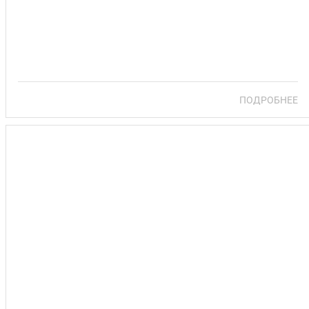
ПОДРОБНЕЕ
САНАТОРИЙ РАССВЕТ-ЛЮБАНЬ