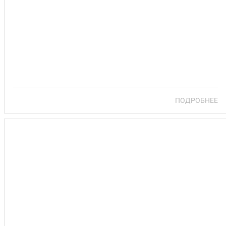
САНАТОРИЙ «ЖУРАВУШКА»
ПОДРОБНЕЕ
САНАТОРИЙ КРИНИЦА