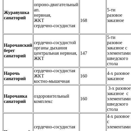
опроно-двигательный
ап.
5-ти
Журавушка
нервная,
разовое
санаторий
ЖКТ
168
заказное
сердечно-сосудистая
5-ти
сердечно-сосудистой
разовое
Нарочанский
органы дыхания
заказное
с
берег
центральная нервная,
147
элементами
санаторий
ЖКТ
шведского
стола
сердечно-сосудистая
Нарочь
4-х разовое
ЖКТ
160
санаторий
заказное
костно-мышечная
3-х разовое
заказное
с
Нарочанка
оздоровительный
160
элементами
санаторий
комплекс
шведского
стола
4-х разовое
с
сердечно-сосудистая
элементами