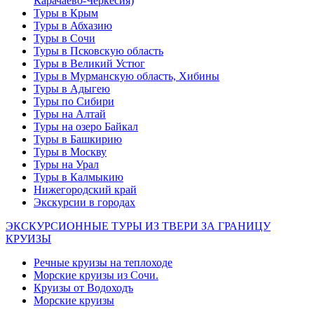
Карачаево-Черкесия)
Туры в Крым
Туры в Абхазию
Туры в Сочи
Туры в Псковскую область
Туры в Великий Устюг
Туры в Мурманскую область, Хибины
Туры в Адыгею
Туры по Сибири
Туры на Алтай
Туры на озеро Байкал
Туры в Башкирию
Туры в Москву
Туры на Урал
Туры в Калмыкию
Нижегородский край
Экскурсии в городах
ЭКСКУРСИОННЫЕ ТУРЫ ИЗ ТВЕРИ ЗА ГРАНИЦУ
КРУИЗЫ
Речные круизы на теплоходе
Морские круизы из Сочи.
Круизы от Водоходъ
Морские круизы