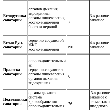
органов дыхания,
эндокринная
Белорусочка
3-х разовое
органы пищеварения,
санаторий
заказное
костно-мышечной
7
болезни нервной
сердечно-сосудистой
Белая Русь
4-х разовое
ЖКТ,
санаторий
190
заказное
костно-мышечной
опорно-двигательный
ап.
Пралеска
сердечно-сосудистая
санаторий
органы пищеварения
6
органов дыхания
эндокринная
органы дыхания
3-х разовое
система
заказное с
Подъельники
кровообращения
элементами
санаторий
76
опорно-двигательная
шведского