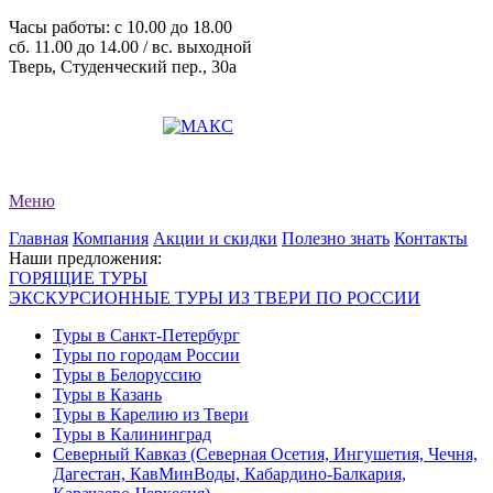
Часы работы: c 10.00 до 18.00
сб. 11.00 до 14.00 / вс. выходной
Тверь, Студенческий пер., 30а
+7 (4822) 34-11-82
+7 (4822) 34-11-83
evro-tour@yandex.ru
Меню
Главная
Компания
Акции и скидки
Полезно знать
Контакты
Наши предложения:
ГОРЯЩИЕ ТУРЫ
ЭКСКУРСИОННЫЕ ТУРЫ ИЗ ТВЕРИ ПО РОССИИ
Туры в Санкт-Петербург
Туры по городам России
Туры в Белоруссию
Туры в Казань
Туры в Карелию из Твери
Туры в Калининград
Северный Кавказ (Северная Осетия, Ингушетия, Чечня,
Дагестан, КавМинВоды, Кабардино-Балкария,