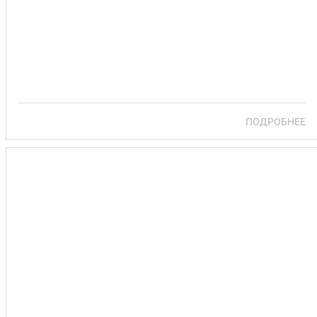
Санаторий Нарочанка
ПОДРОБНЕЕ
СПОРТИВНО-ОЗДОРОВИТЕЛЬНЫЙ КОМПЛЕКС
«ВЕСТА»