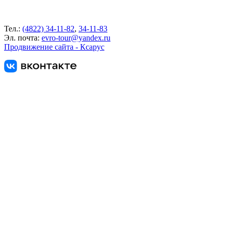
Тел.:
(4822) 34-11-82
,
34-11-83
Эл. почта:
evro-tour@yandex.ru
Продвижение сайта - Ксарус