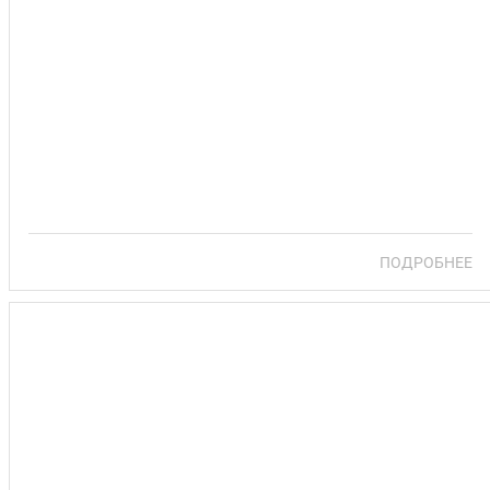
САНАТОРИЙ СОСНОВЫЙ БОР
ПОДРОБНЕЕ
САНАТОРИЙ СОСНЫ