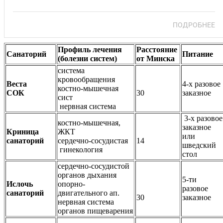
ПОДРОБНЕЕ
Профиль лечения
Расстояние
Санаторий
Питание
(болезни систем)
от Минска
система
кровообращения
Веста
4-х разовое
костно-мышечная
СОК
30
заказное
сист
нервная система
3-х разовое
костно-мышечная,
заказное
Криница
ЖКТ
или
санаторий
сердечно-сосудистая
14
шведский
гинекология
стол
сердечно-сосудистой
органов дыхания
5-ти
Ислочь
опорно-
разовое
санаторий
двигательного ап.
30
заказное
нервная система
органов пищеварения