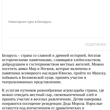
Туры в Беларусь на Новый год 2027 и
Рождество
Новогодние туры в Беларусь
ПОДРОБНЕЕ
Беларусь – страна со славной и древней историей, богатая
историческими памятниками, славящаяся хлебосольством,
добродушием и гостеприимством местных жителей. Можно
посетить замки Мир и Несвиж, которые включены в
памятники всемирного наследия Юнеско, пройти по Минску,
побывать в Беловежской пуще, принять участие в
театрализованных представлениях.
К услугам путников разнообразные агроусадьбы страны, где
можно отведать местный сыр, свежевыпеченный хлеб и
принять участие в веселых развлечениях. Детям наверняка
понравится посещение резиденции Деда Мороза. Взрослые
останутся под впечатлением от драматических и