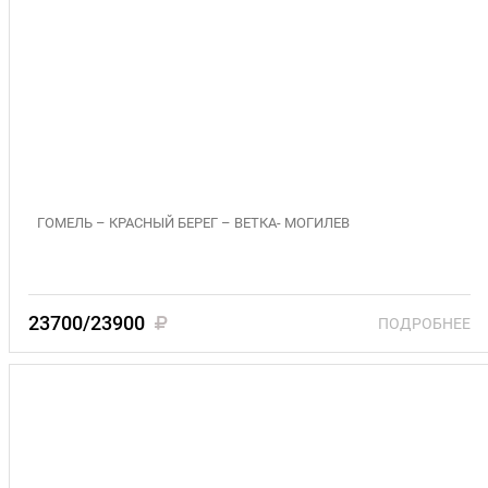
"ДВОРЦЫ БЕЛОРУССКОГО ПОЛЕСЬЯ" 10-13
сентября; 1-4 октября 2026 (3)
ГОМЕЛЬ – КРАСНЫЙ БЕРЕГ – ВЕТКА- МОГИЛЕВ
23700/23900
ПОДРОБНЕЕ