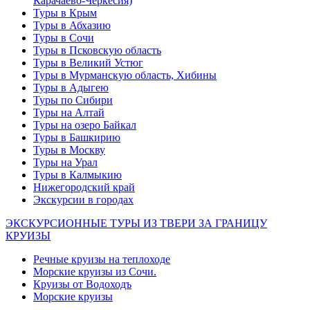
Карачаево-Черкесия)
Туры в Крым
Туры в Абхазию
Туры в Сочи
Туры в Псковскую область
Туры в Великий Устюг
Туры в Мурманскую область, Хибины
Туры в Адыгею
Туры по Сибири
Туры на Алтай
Туры на озеро Байкал
Туры в Башкирию
Туры в Москву
Туры на Урал
Туры в Калмыкию
Нижегородский край
Экскурсии в городах
ЭКСКУРСИОННЫЕ ТУРЫ ИЗ ТВЕРИ ЗА ГРАНИЦУ
КРУИЗЫ
Речные круизы на теплоходе
Морские круизы из Сочи.
Круизы от Водоходъ
Морские круизы