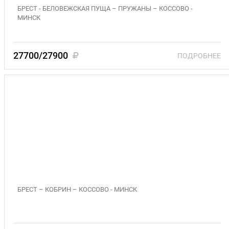
БРЕСТ - БЕЛОВЕЖСКАЯ ПУЩА – ПРУЖАНЫ – КОССОВО -
МИНСК
27700/27900
ПОДРОБНЕЕ
«БЕЛОРУССКИЙ КАЛЕЙДОСКОП» 10-14
сентября 1-5 октября 2026г (3)
БРЕСТ – КОБРИН – КОССОВО - МИНСК