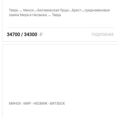
Тверь → Минск→Беловежская Пуща→Брест→средневековые
замки Мира и Несвижа → Тверь
34700 / 34300
ПОДРОБНЕЕ
«Замки Белой Руси» 13-16 августа; 27-30
августа; 17-20 сентября; 8-11 октября 2026 (3)
МИНСК - МИР - НЕСВИЖ - ВИТЕБСК