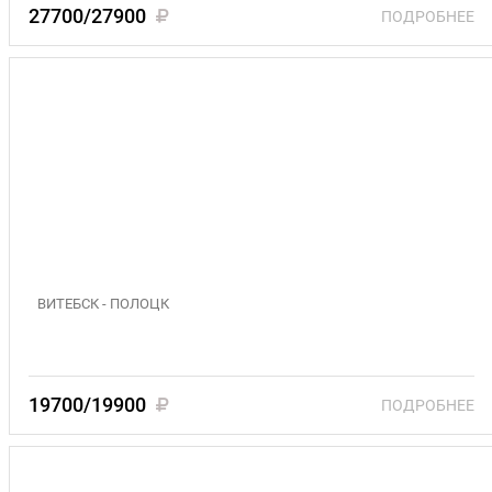
27700/27900
ПОДРОБНЕЕ
"Культурная и духовная столицы Беларуси" 18-
20 сентября; 17 - 20 октября 2026 (3)
ВИТЕБСК - ПОЛОЦК
19700/19900
ПОДРОБНЕЕ