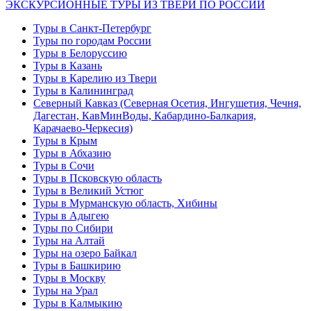
ЭКСКУРСИОННЫЕ ТУРЫ ИЗ ТВЕРИ ПО РОССИИ
Туры в Санкт-Петербург
Туры по городам России
Туры в Белоруссию
Туры в Казань
Туры в Карелию из Твери
Туры в Калининград
Северный Кавказ (Северная Осетия, Ингушетия, Чечня,
Дагестан, КавМинВоды, Кабардино-Балкария,
Карачаево-Черкесия)
Туры в Крым
Туры в Абхазию
Туры в Сочи
Туры в Псковскую область
Туры в Великий Устюг
Туры в Мурманскую область, Хибины
Туры в Адыгею
Туры по Сибири
Туры на Алтай
Туры на озеро Байкал
Туры в Башкирию
Туры в Москву
Туры на Урал
Туры в Калмыкию