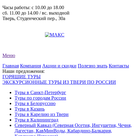
Часы работы: c 10.00 до 18.00
сб. 11.00 до 14.00 / вс. выходной
Тверь, Студенческий пер., 30а
+7 (4822) 34-11-82
+7 (4822) 34-11-83
evro-tour@yandex.ru
Меню
Главная
Компания
Акции и скидки
Полезно знать
Контакты
Наши предложения:
ГОРЯЩИЕ ТУРЫ
ЭКСКУРСИОННЫЕ ТУРЫ ИЗ ТВЕРИ ПО РОССИИ
Туры в Санкт-Петербург
Туры по городам России
Туры в Белоруссию
Туры в Казань
Туры в Карелию из Твери
Туры в Калининград
Северный Кавказ (Северная Осетия, Ингушетия, Чечня,
Дагестан, КавМинВоды, Кабардино-Балкария,