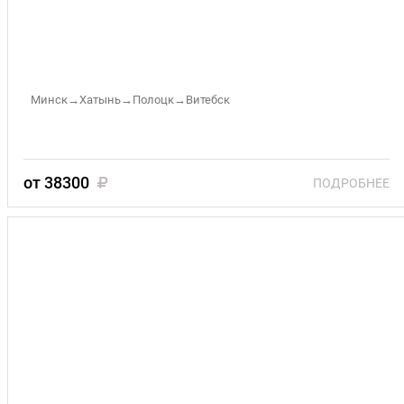
Беларусь: Минск и самое важное!!! 03.09-
07.09.2026, 22.10- 26.10.2026 (я)
Минск→Хатынь→Полоцк→Витебск
от 38300
ПОДРОБНЕЕ
«ЗАВОРАЖИВАЮЩАЯ БЕЛАРУСЬ» 27 – 31
августа 2026 (3)