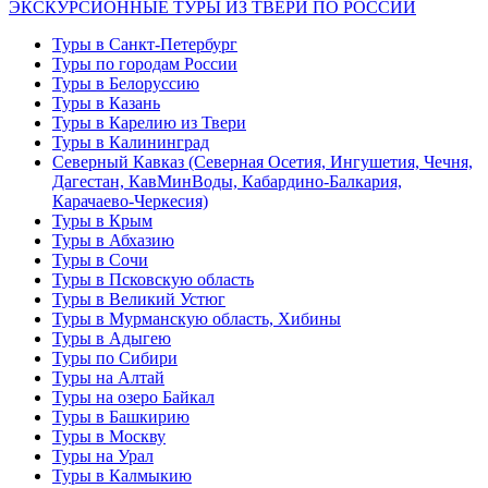
ЭКСКУРСИОННЫЕ ТУРЫ ИЗ ТВЕРИ ПО РОССИИ
Туры в Санкт-Петербург
Туры по городам России
Туры в Белоруссию
Туры в Казань
Туры в Карелию из Твери
Туры в Калининград
Северный Кавказ (Северная Осетия, Ингушетия, Чечня,
Дагестан, КавМинВоды, Кабардино-Балкария,
Карачаево-Черкесия)
Туры в Крым
Туры в Абхазию
Туры в Сочи
Туры в Псковскую область
Туры в Великий Устюг
Туры в Мурманскую область, Хибины
Туры в Адыгею
Туры по Сибири
Туры на Алтай
Туры на озеро Байкал
Туры в Башкирию
Туры в Москву
Туры на Урал
Туры в Калмыкию