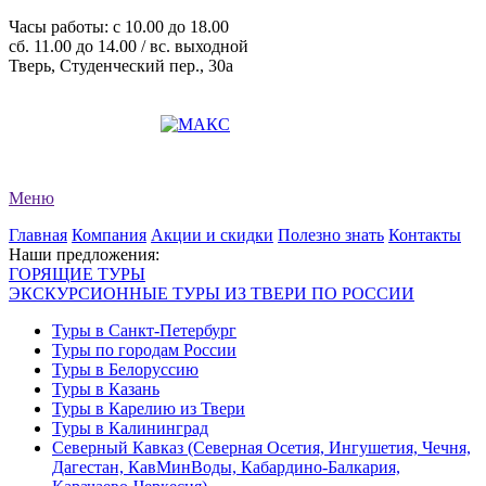
Часы работы: c 10.00 до 18.00
сб. 11.00 до 14.00 / вс. выходной
Тверь, Студенческий пер., 30а
+7 (4822) 34-11-82
+7 (4822) 34-11-83
evro-tour@yandex.ru
Меню
Главная
Компания
Акции и скидки
Полезно знать
Контакты
Наши предложения:
ГОРЯЩИЕ ТУРЫ
ЭКСКУРСИОННЫЕ ТУРЫ ИЗ ТВЕРИ ПО РОССИИ
Туры в Санкт-Петербург
Туры по городам России
Туры в Белоруссию
Туры в Казань
Туры в Карелию из Твери
Туры в Калининград
Северный Кавказ (Северная Осетия, Ингушетия, Чечня,
Дагестан, КавМинВоды, Кабардино-Балкария,