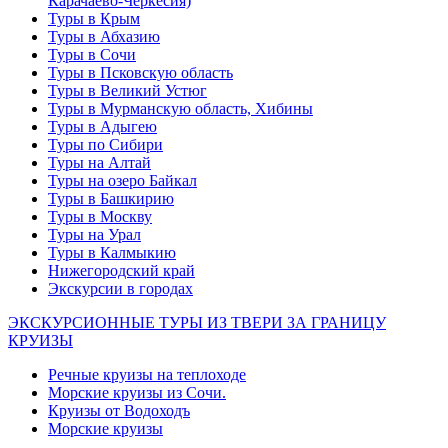
Карачаево-Черкесия)
Туры в Крым
Туры в Абхазию
Туры в Сочи
Туры в Псковскую область
Туры в Великий Устюг
Туры в Мурманскую область, Хибины
Туры в Адыгею
Туры по Сибири
Туры на Алтай
Туры на озеро Байкал
Туры в Башкирию
Туры в Москву
Туры на Урал
Туры в Калмыкию
Нижегородский край
Экскурсии в городах
ЭКСКУРСИОННЫЕ ТУРЫ ИЗ ТВЕРИ ЗА ГРАНИЦУ
КРУИЗЫ
Речные круизы на теплоходе
Морские круизы из Сочи.
Круизы от Водоходъ
Морские круизы