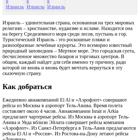
Израиль – удивительная страна, основанная на трех мировых
религиях – христианстве, иудаизме и исламе. Находится она
на берегу Средиземного моря среди лесов, пустынь и гор.
Туристический Израиль - это роскошные пляжи и
разнообразные лечебные курорты. Это всемирно известный
природный заповедник – Мертвое море. Это городская суета,
бесчисленное множество базаров и торговых центров. В
общем, каждый найдет для себя именно ту причину, ради
которой он вновь и вновь будет мечтать вернуться в эту
сказочную страну.
Как добраться
Ежедневно авиакомпаний El Al и «Аэрофлот» совершают
рейсы из Москвы в аэропорт Тель-Авива. Время полета
составляет около 4 часов. Авиакомпании Israir и Arkia
предлагают чартерные рейсы. Из Москвы в аэропорт Тель-
Авива и Увда вблизи Эйлата совершает рейсы компания
«Аэрофлот». Из Санкт-Петербурга в Тель-Авив предлагаются
рейсы El Al и «Россия». Из Ростова-на-Дону летают рейсы
«Донавиа».