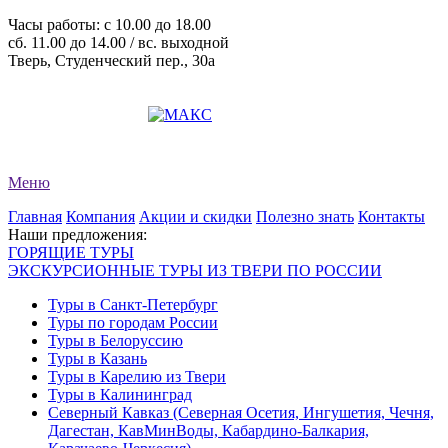
Часы работы: c 10.00 до 18.00
сб. 11.00 до 14.00 / вс. выходной
Тверь, Студенческий пер., 30а
+7 (4822) 34-11-82
+7 (4822) 34-11-83
evro-tour@yandex.ru
Меню
Главная
Компания
Акции и скидки
Полезно знать
Контакты
Наши предложения:
ГОРЯЩИЕ ТУРЫ
ЭКСКУРСИОННЫЕ ТУРЫ ИЗ ТВЕРИ ПО РОССИИ
Туры в Санкт-Петербург
Туры по городам России
Туры в Белоруссию
Туры в Казань
Туры в Карелию из Твери
Туры в Калининград
Северный Кавказ (Северная Осетия, Ингушетия, Чечня,
Дагестан, КавМинВоды, Кабардино-Балкария,