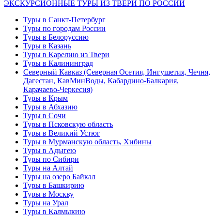
ЭКСКУРСИОННЫЕ ТУРЫ ИЗ ТВЕРИ ПО РОССИИ
Туры в Санкт-Петербург
Туры по городам России
Туры в Белоруссию
Туры в Казань
Туры в Карелию из Твери
Туры в Калининград
Северный Кавказ (Северная Осетия, Ингушетия, Чечня,
Дагестан, КавМинВоды, Кабардино-Балкария,
Карачаево-Черкесия)
Туры в Крым
Туры в Абхазию
Туры в Сочи
Туры в Псковскую область
Туры в Великий Устюг
Туры в Мурманскую область, Хибины
Туры в Адыгею
Туры по Сибири
Туры на Алтай
Туры на озеро Байкал
Туры в Башкирию
Туры в Москву
Туры на Урал
Туры в Калмыкию