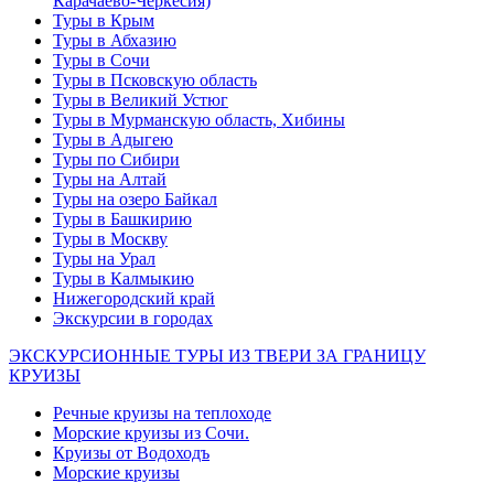
Карачаево-Черкесия)
Туры в Крым
Туры в Абхазию
Туры в Сочи
Туры в Псковскую область
Туры в Великий Устюг
Туры в Мурманскую область, Хибины
Туры в Адыгею
Туры по Сибири
Туры на Алтай
Туры на озеро Байкал
Туры в Башкирию
Туры в Москву
Туры на Урал
Туры в Калмыкию
Нижегородский край
Экскурсии в городах
ЭКСКУРСИОННЫЕ ТУРЫ ИЗ ТВЕРИ ЗА ГРАНИЦУ
КРУИЗЫ
Речные круизы на теплоходе
Морские круизы из Сочи.
Круизы от Водоходъ
Морские круизы