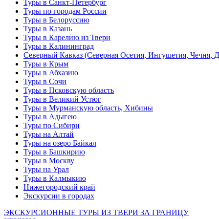
Туры в Санкт-Петербург
Туры по городам России
Туры в Белоруссию
Туры в Казань
Туры в Карелию из Твери
Туры в Калининград
Северный Кавказ (Северная Осетия, Ингушетия, Чечня, 
Туры в Крым
Туры в Абхазию
Туры в Сочи
Туры в Псковскую область
Туры в Великий Устюг
Туры в Мурманскую область, Хибины
Туры в Адыгею
Туры по Сибири
Туры на Алтай
Туры на озеро Байкал
Туры в Башкирию
Туры в Москву
Туры на Урал
Туры в Калмыкию
Нижегородский край
Экскурсии в городах
ЭКСКУРСИОННЫЕ ТУРЫ ИЗ ТВЕРИ ЗА ГРАНИЦУ