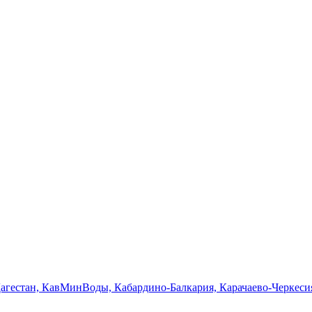
Дагестан, КавМинВоды, Кабардино-Балкария, Карачаево-Черкеси