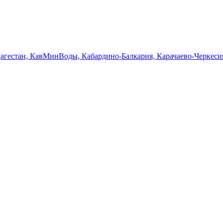
Дагестан, КавМинВоды, Кабардино-Балкария, Карачаево-Черкеси