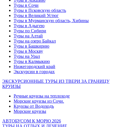
Туры в Абхазию
Туры в Сочи
Туры в Псковскую область
Туры в Великий Устюг
Туры в Мурманскую область, Хибины
Туры в Адыгею
Туры по Сибири
Туры на Алтай
Туры на озеро Байкал
Туры в Башкирию
Туры в Москву
Туры на Урал
Туры в Калмыкию
Нижегородский край
Экскурсии в городах
ЭКСКУРСИОННЫЕ ТУРЫ ИЗ ТВЕРИ ЗА ГРАНИЦУ
КРУИЗЫ
Речные круизы на теплоходе
Морские круизы из Сочи.
Круизы от Водоходъ
Морские круизы
АВТОБУСОМ К МОРЮ 2026
ТУРЫ НА ОТДЫХ И ЛЕЧЕНИЕ