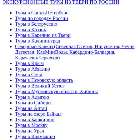
ЭКСКУРСИОННЫЕ ТУРЫ ИЗ ТВЕРИ ПО РОССИИ
Туры в Санкт-Петербург
Туры по городам России
Туры в Белоруссию
Туры в Казань
Туры в Карелию из Твери
Туры в Калининград
Северный Кавказ (Северная Осетия, Ингушетия, Чечня,
Дагестан, КавМинВоды, Кабардино-Балкария,
Карачаево-Черкесия)
Туры в Крым
Туры в Абхазию
Туры в Сочи
Туры в Псковскую область
Туры в Великий Устюг
Туры в Мурманскую область, Хибины
Туры в Адыгею
Туры по Сибири
Туры на Алтай
Туры на озеро Байкал
Туры в Башкирию
Туры в Москву
Туры на Урал
Туры в Калмыкию