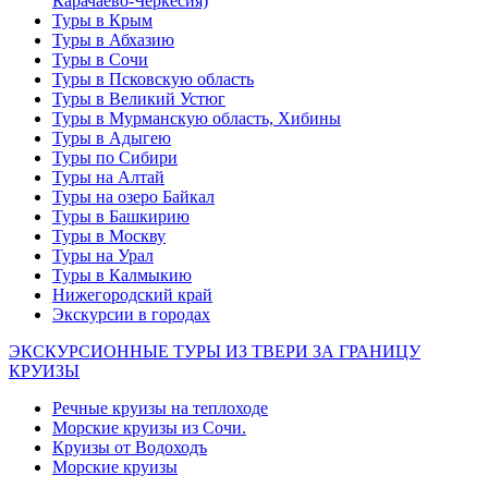
Карачаево-Черкесия)
Туры в Крым
Туры в Абхазию
Туры в Сочи
Туры в Псковскую область
Туры в Великий Устюг
Туры в Мурманскую область, Хибины
Туры в Адыгею
Туры по Сибири
Туры на Алтай
Туры на озеро Байкал
Туры в Башкирию
Туры в Москву
Туры на Урал
Туры в Калмыкию
Нижегородский край
Экскурсии в городах
ЭКСКУРСИОННЫЕ ТУРЫ ИЗ ТВЕРИ ЗА ГРАНИЦУ
КРУИЗЫ
Речные круизы на теплоходе
Морские круизы из Сочи.
Круизы от Водоходъ
Морские круизы