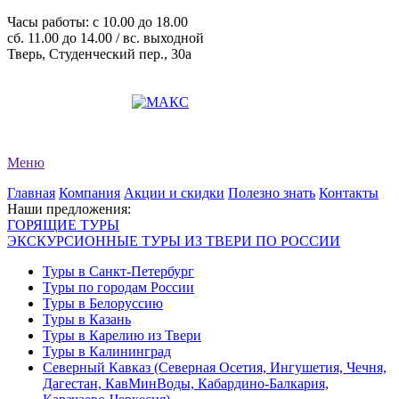
Часы работы: c 10.00 до 18.00
сб. 11.00 до 14.00 / вс. выходной
Тверь, Студенческий пер., 30а
+7 (4822) 34-11-82
+7 (4822) 34-11-83
evro-tour@yandex.ru
Меню
Главная
Компания
Акции и скидки
Полезно знать
Контакты
Наши предложения:
ГОРЯЩИЕ ТУРЫ
ЭКСКУРСИОННЫЕ ТУРЫ ИЗ ТВЕРИ ПО РОССИИ
Туры в Санкт-Петербург
Туры по городам России
Туры в Белоруссию
Туры в Казань
Туры в Карелию из Твери
Туры в Калининград
Северный Кавказ (Северная Осетия, Ингушетия, Чечня,
Дагестан, КавМинВоды, Кабардино-Балкария,