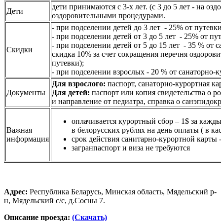
дети принимаются с 3-х лет. (с 3 до 5 лет - на озд
Дети
оздоровительными процедурами.
- при подселении детей до 3 лет - 25% от путевк
- при подселении детей от 3 до 5 лет - 25% от п
- при подселении детей от 5 до 15 лет - 35 % от 
Скидки
скидка 10% за счет сокращения перечня оздорови
путевки);
- при подселении взрослых - 20 % от санаторно-
Для взрослого:
паспорт, санаторно-курортная кар
Документы
Для детей:
паспорт или копия свидетельства о р
и направление от педиатра, справка о санэпидо
оплачивается курортный сбор – 1$ за кажд
Важная
в белорусских рублях на день оплаты ( в ка
информация
срок действия санитарно-курортной карты 
загранпаспорт и виза не требуются
Адрес:
Республика Беларусь, Минская область, Мядельский р-
н, Мядельский с/с, д.Сосны 7.
Описание проезда:
(Скачать)