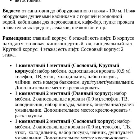
автостоянка
Водоем:
от санатория до оборудованного пляжа - 100 м. Пляж
оборудован душевыми кабинками с горячей и холодной
водой, кабинками для переодевания, кафе-бар, пункт проката
плавательных средств, лежаков, шезлонгов и пр.
Размещение:
главный корпус: 6 этажей; есть лифт. В корпусе
находятся: столовая, киноконцертный зал, танцевальный зал.
Круглый корпус: 4 этажа; есть лифт. Сосновый корпус: 2
этажа.
1-комнатный 1-местный (Сосновый, Круглый
корпуса):
набор мебели, односпальная кровать (0,9 м),
телефон, ТВ, утюг, холодильник, набор посуды,
чайник, есть номера балконом, душ/туалет/умывальник.
Дополнительное место: кресло-кровать.
1-комнатный 2-местный (Главный корпус):
набор
мебели, 2 односпальные кровати (0,9 м),телефон, ТВ,
холодильник, набор посуды, чайник, биде/ванна/туалет/
умывальник. Дополнительное место: кресло-кровать /
раскладушка.
1-комнатный 2-местный (Сосновый корпус):
набор
мебели, 2 односпальные кровати (0,9 м), телефон, ТВ,
утюг, холодильник, набор посуды, чайник, душ/туалет/
умывальник. Дополнительное место: кресло-кровать.