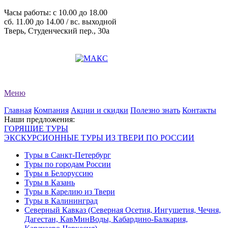
Часы работы: c 10.00 до 18.00
сб. 11.00 до 14.00 / вс. выходной
Тверь, Студенческий пер., 30а
+7 (4822) 34-11-82
+7 (4822) 34-11-83
evro-tour@yandex.ru
Меню
Главная
Компания
Акции и скидки
Полезно знать
Контакты
Наши предложения:
ГОРЯЩИЕ ТУРЫ
ЭКСКУРСИОННЫЕ ТУРЫ ИЗ ТВЕРИ ПО РОССИИ
Туры в Санкт-Петербург
Туры по городам России
Туры в Белоруссию
Туры в Казань
Туры в Карелию из Твери
Туры в Калининград
Северный Кавказ (Северная Осетия, Ингушетия, Чечня,
Дагестан, КавМинВоды, Кабардино-Балкария,