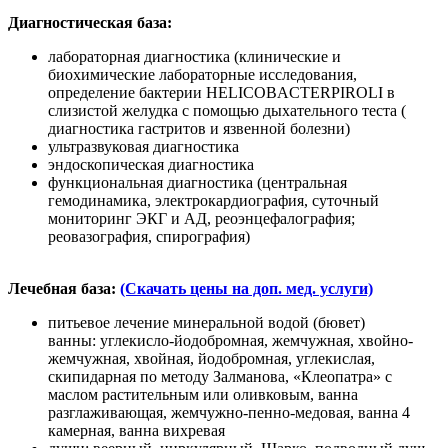
Диагностическая база:
лабораторная диагностика (клинические и
биохимические лабораторные исследования,
определение бактерии HELICOBACTERPIROLI в
слизистой желудка с помощью дыхательного теста (
диагностика гастритов и язвенной болезни)
ультразвуковая диагностика
эндоскопическая диагностика
функциональная диагностика (центральная
гемодинамика, электрокардиография, суточный
мониторинг ЭКГ и АД, реоэнцефалография;
реовазография, спирография)
Лечебная база:
(Скачать цены на доп. мед. услуги)
питьевое лечение минеральной водой (бювет)
ванны: углекисло-йодобромная, жемчужная, хвойно-
жемчужная, хвойная, йодобромная, углекислая,
скипидарная по методу Залманова, «Клеопатра» с
маслом растительным или оливковым, ванна
разглаживающая, жемчужно-пенно-медовая, ванна 4
камерная, ванна вихревая