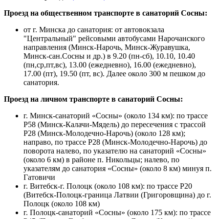
Проезд на общественном транспорте в санаторий Сосны:
от г. Минска до санатория: от автовокзала
"Центральный" рейсовыми автобусами Нарочанского
направления (Минск-Нарочь, Минск-Журавушка,
Минск-сан.Сосны и др.) в 9.20 (пн-сб), 10.10, 10.40
(пн,ср,пт,вс), 13.00 (ежедневно), 16.00 (ежедневно),
17.00 (пт), 19.50 (пт, вс). Далее около 300 м пешком до
санатория.
Проезд на личном транспорте в санаторий Сосны:
г. Минск-санаторий «Сосны» (около 134 км):
по трассе
Р58 (Минск-Калачи-Мядель) до пересечения с трассой
Р28 (Минск-Молодечно-Нарочь) (около 128 км);
направо, по трассе Р28 (Минск-Молодечно-Нарочь) до
поворота налево, по указателю на санаторий «Сосны»
(около 6 км) в районе п. Никольцы; налево, по
указателям до санатория «Сосны» (около 8 км) минуя п.
Гатовичи
г. Витебск-г. Полоцк (около 108 км):
по трассе Р20
(Витебск-Полоцк-граница Латвии (Григоровщина) до г.
Полоцк (около 108 км)
г. Полоцк-санаторий «Сосны» (около 175 км):
по трассе