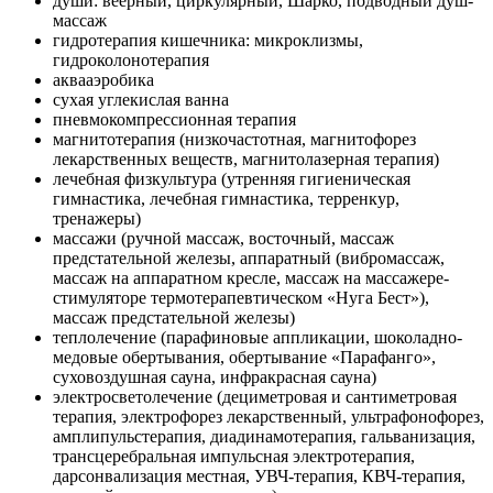
души: веерный, циркулярный, Шарко, подводный душ-
массаж
гидротерапия кишечника: микроклизмы,
гидроколонотерапия
аквааэробика
сухая углекислая ванна
пневмокомпрессионная терапия
магнитотерапия (низкочастотная, магнитофорез
лекарственных веществ, магнитолазерная терапия)
лечебная физкультура (утренняя гигиеническая
гимнастика, лечебная гимнастика, терренкур,
тренажеры)
массажи (ручной массаж, восточный, массаж
предстательной железы, аппаратный (вибромассаж,
массаж на аппаратном кресле, массаж на массажере-
стимуляторе термотерапевтическом «Нуга Бест»),
массаж предстательной железы)
теплолечение (парафиновые аппликации, шоколадно-
медовые обертывания, обертывание «Парафанго»,
суховоздушная сауна, инфракрасная сауна)
электросветолечение (дециметровая и сантиметровая
терапия, электрофорез лекарственный, ультрафонофорез,
амплипульстерапия, диадинамотерапия, гальванизация,
трансцеребральная импульсная электротерапия,
дарсонвализация местная, УВЧ-терапия, КВЧ-терапия,