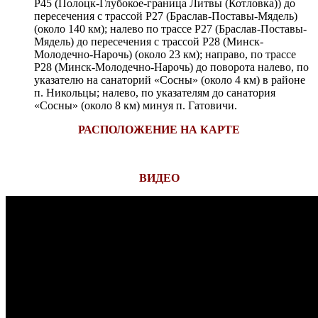
Р45 (Полоцк-Глубокое-граница Литвы (Котловка)) до
пересечения с трассой Р27 (Браслав-Поставы-Мядель)
(около 140 км); налево по трассе Р27 (Браслав-Поставы-
Мядель) до пересечения с трассой Р28 (Минск-
Молодечно-Нарочь) (около 23 км); направо, по трассе
Р28 (Минск-Молодечно-Нарочь) до поворота налево, по
указателю на санаторий «Сосны» (около 4 км) в районе
п. Никольцы; налево, по указателям до санатория
«Сосны» (около 8 км) минуя п. Гатовичи.
РАСПОЛОЖЕНИЕ НА КАРТЕ
ВИДЕО