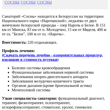
Санаторий «Сосны» находится в Белоруссии на территории
Национального парка «Нарочанский», недалеко от двух
жемчужин белоруской природы ­– озер Нарочь и Белое. В 151
км от Минска, 83 км от п. Молодечно, 15 км от Мяделя, 400 м
от оз. "Белое", 100 м от оз. «Нарочь».
Вместимость:
220 отдыхающих.
Профиль лечения:
(Скачать перечень лечебно - оздоровительных процедур,
входящие в стоимость путевки)
Болезни системы кровообращения
Функциональные заболевания нервной системы
Заболевания опорно-двигательного аппарата
Заболевания желудочно-кишечного тракта
Органов дыхания (кроме бронхиальной астмы)
Мочеполовой системы
Узкие специалисты санатория:
функциональный диагност,
терапевт, физиотерапевт, психотерапевт,
иглорефлексотерапевт, стоматолог, уролог, гинеколог.