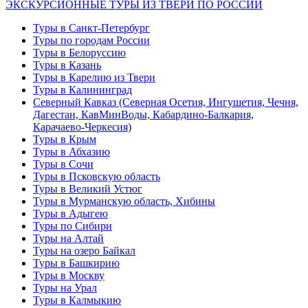
ЭКСКУРСИОННЫЕ ТУРЫ ИЗ ТВЕРИ ПО РОССИИ
Туры в Санкт-Петербург
Туры по городам России
Туры в Белоруссию
Туры в Казань
Туры в Карелию из Твери
Туры в Калининград
Северный Кавказ (Северная Осетия, Ингушетия, Чечня,
Дагестан, КавМинВоды, Кабардино-Балкария,
Карачаево-Черкесия)
Туры в Крым
Туры в Абхазию
Туры в Сочи
Туры в Псковскую область
Туры в Великий Устюг
Туры в Мурманскую область, Хибины
Туры в Адыгею
Туры по Сибири
Туры на Алтай
Туры на озеро Байкал
Туры в Башкирию
Туры в Москву
Туры на Урал
Туры в Калмыкию