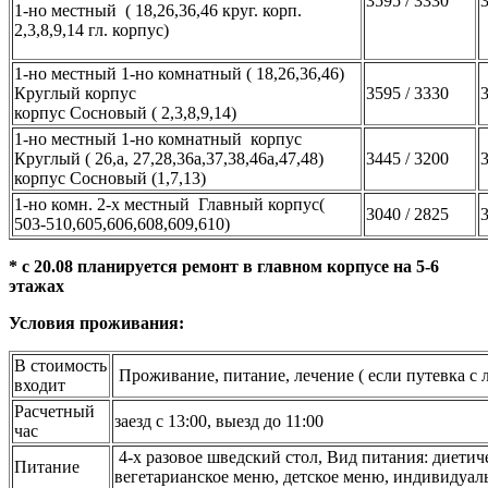
3595 / 3330
3
1-но местный ( 18,26,36,46 круг. корп.
2,3,8,9,14 гл. корпус)
1-но местный 1-но комнатный ( 18,26,36,46)
Круглый корпус
3595 / 3330
3
корпус Сосновый ( 2,3,8,9,14)
1-но местный 1-но комнатный корпус
Круглый ( 26,а, 27,28,36а,37,38,46а,47,48)
3445 / 3200
3
корпус Сосновый (1,7,13)
1-но комн. 2-х местный Главный корпус(
3040 / 2825
3
503-510,605,606,608,609,610)
* с 20.08 планируется ремонт в главном корпусе на 5-6
этажах
Условия проживания:
В стоимость
Проживание, питание, лечение ( если путевка с
входит
Расчетный
заезд с 13:00, выезд до 11:00
час
4-х разовое шведский стол, Вид питания: диетич
Питание
вегетарианское меню, детское меню, индивидуал