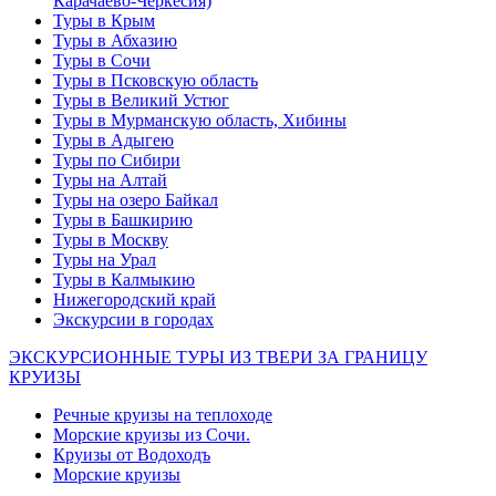
Карачаево-Черкесия)
Туры в Крым
Туры в Абхазию
Туры в Сочи
Туры в Псковскую область
Туры в Великий Устюг
Туры в Мурманскую область, Хибины
Туры в Адыгею
Туры по Сибири
Туры на Алтай
Туры на озеро Байкал
Туры в Башкирию
Туры в Москву
Туры на Урал
Туры в Калмыкию
Нижегородский край
Экскурсии в городах
ЭКСКУРСИОННЫЕ ТУРЫ ИЗ ТВЕРИ ЗА ГРАНИЦУ
КРУИЗЫ
Речные круизы на теплоходе
Морские круизы из Сочи.
Круизы от Водоходъ
Морские круизы