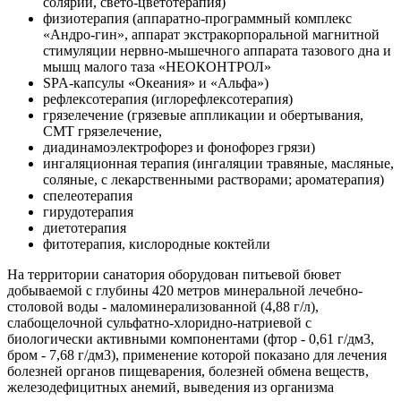
солярий, свето-цветотерапия)
физиотерапия (аппаратно-программный комплекс
«Андро-гин», аппарат экстракорпоральной магнитной
стимуляции нервно-мышечного аппарата тазового дна и
мышц малого таза «НЕОКОНТРОЛ»
SPA-капсулы «Океания» и «Альфа»)
рефлексотерапия (иглорефлексотерапия)
грязелечение (грязевые аппликации и обертывания,
СМТ грязелечение,
диадинамоэлектрофорез и фонофорез грязи)
ингаляционная терапия (ингаляции травяные, масляные,
соляные, с лекарственными растворами; ароматерапия)
спелеотерапия
гирудотерапия
диетотерапия
фитотерапия, кислородные коктейли
На территории санатория оборудован питьевой бювет
добываемой с глубины 420 метров минеральной лечебно-
столовой воды - маломинерализованной (4,88 г/л),
слабощелочной сульфатно-хлоридно-натриевой с
биологически активными компонентами (фтор - 0,61 г/дм3,
бром - 7,68 г/дм3), применение которой показано для лечения
болезней органов пищеварения, болезней обмена веществ,
железодефицитных анемий, выведения из организма