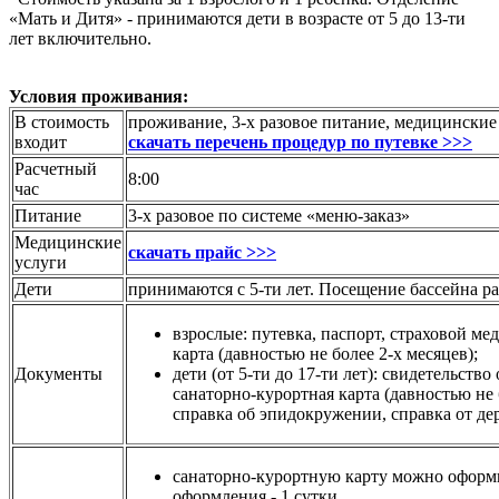
«Мать и Дитя» - принимаются дети в возрасте от 5 до 13-ти
лет включительно.
Условия проживания:
В стоимость
проживание, 3-х разовое питание, медицинские
входит
скачать перечень процедур по путевке >>>
Расчетный
8:00
час
Питание
3-х разовое по системе «меню-заказ»
Медицинские
скачать прайс >>>
услуги
Дети
принимаются с 5-ти лет. Посещение бассейна ра
взрослые: путевка, паспорт, страховой м
карта (давностью не более 2-х месяцев);
Документы
дети (от 5-ти до 17-ти лет): свидетельст
санаторно-курортная карта (давностью не 
справка об эпидокружении, справка от де
санаторно-курортную карту можно оформит
оформления - 1 сутки