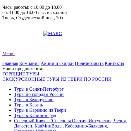
Часы работы: c 10.00 до 18.00
сб. 11.00 до 14.00 / вс. выходной
Тверь, Студенческий пер., 30а
+7 (4822) 34-11-82
+7 (4822) 34-11-83
evro-tour@yandex.ru
Меню
Главная
Компания
Акции и скидки
Полезно знать
Контакты
Наши предложения:
ГОРЯЩИЕ ТУРЫ
ЭКСКУРСИОННЫЕ ТУРЫ ИЗ ТВЕРИ ПО РОССИИ
Туры в Санкт-Петербург
Туры по городам России
Туры в Белоруссию
Туры в Казань
Туры в Карелию из Твери
Туры в Калининград
Северный Кавказ (Северная Осетия, Ингушетия, Чечня,
Дагестан, КавМинВоды, Кабардино-Балкария,