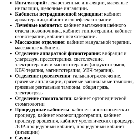
Ингаляторий:
лекарственные ингаляции, масляные
ингаляции, щелочные ингаляции.
Кабинеты нетрадиционной медицины:
кабинет
ароматерапии,кабинет иглорефлексотерапии
Лечебные кабинеты:
кабинет вытяжения шейного
отдела позвоночника, кабинет гипнотерапии, кабинет
озонотерапии, кабинет психотерапии.
Массажное отделение:
кабинет мануальной терапии,
массажные кабинеты
Отделение аппаратной физиотерапии
: вибрация и
ультразвук, прессотерапия, светолечение,
электротерапия и магнитотерапия (индуктотермия,
КВЧ-терапия, магнитотерапия, УВЧ-терапия).
Отделение грязелечения
: гальваногрязелечение,
грязевые аппликации, грязевые вагинальные тампоны,
грязевые ректальные тампоны, общая грязь,
электрогрязь
Отделение стоматологии
: кабинет ортопедической
стоматологии
Процедурные кабинеты
: кабинет гинекологических
процедур, кабинет колоногидротерапии, кабинет
процедур орошения, кабинет урологических процедур,
ЛОР-процедурный кабинет, процедурный кабинет
(инъекции)
Сауны