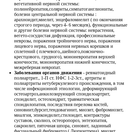
вегетативной нервной системы:
полинейропатия,соляриты,симпатоганглиониты,
болезни центральной нервной системы :
арахноидит,миелит, энцефаломиелит ( по окончанияя
строгого периода, через 4- 6 месяцев), функциональные
и другие болезни нервной системы: неврастения,
вегето-сосудистая дифункция, профессиональные
неврозы, поражения тройничного нерва, поражения
лицевого нерва, поражения нервных корешков и
сплетений ( плечевого,,шейного,пояснично-
крестцового, грудного), мононевропатия верхней
конечности, мононевропатия нижней конечности,
межреберная невропат.
Заболевания органов движения
- ревматоидный
полиартрит., 1-П ст. НФС 1-2-3ст., артриты и
полиартриты нетуберкулезного происхождения, в том
числе инфекционной этиологии, деформирующий
остеоартроз,анкилозирующий спондилоартрит,
спондилит, остеохондрит, травматическая
спондилопатия, последствия перелома костей,
синовиит,бурсит,тендовагинит, миозит, фибромиозит,
миалгия, эпикондилит,стилоидит, контрактуры
суставов, сколиоз, остеоропороз, энтезопатия,
сакроилит, пяточная шпора, синовит, ладонный
фасциальный фиброматоз ( Дюпюитрена), миозит,