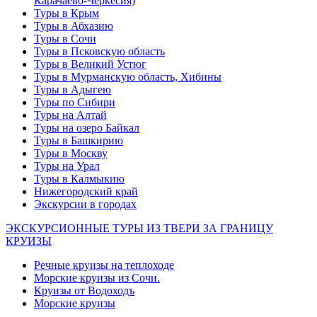
Карачаево-Черкесия)
Туры в Крым
Туры в Абхазию
Туры в Сочи
Туры в Псковскую область
Туры в Великий Устюг
Туры в Мурманскую область, Хибины
Туры в Адыгею
Туры по Сибири
Туры на Алтай
Туры на озеро Байкал
Туры в Башкирию
Туры в Москву
Туры на Урал
Туры в Калмыкию
Нижегородский край
Экскурсии в городах
ЭКСКУРСИОННЫЕ ТУРЫ ИЗ ТВЕРИ ЗА ГРАНИЦУ
КРУИЗЫ
Речные круизы на теплоходе
Морские круизы из Сочи.
Круизы от Водоходъ
Морские круизы