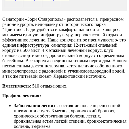
Санаторий «Зори Ставрополья» располагается в прекрасном
районе курорта, неподалеку от исторического парка
"Цветник". Ради удобства и комфорта наших отдыхающих,
мы имеем единую инфраструктуру, первоклассный отдых и
эффективное лечение. Наше конкурентное преимущество- это
единая инфраструктура санатория: 12-этажный спальный
корпус на 500 мест, 4-х этажный лечебный корпус, клуб-
столовая,спортивно-оздоровительный корпус с современным
бассейном. Все корпуса соединены теплым переходом. Нашим
несомненным достоинством является наличие собственного
минералопровода с радоновой и углекисловодородной водой,
а так же питьевой бювет- Лермонтовский источник.
Вместимость:
510 отдыхающих.
Профиль лечения:
Заболевания легких
- состояние после перенесенной
пневмонии спустя 3 месяца, хронический бронхит,
хроническая обструктивная болезнь легких,
бронхиальная астма легкой степени, бронхоэктатическая
болезнь, эмфизема.