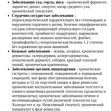
Заболевания уха, горла, носа
- хронический фарингит,
ларингит, ринит, синусит, катар среднего уха,
хронический тонзиллит.
Сердечно-сосудистые заболевания
-
атеросклеротический кардиосклероз без стенокардии и
нарушения сердечного ритма, болезни периферических
сосудов (облитерирующий атеросклероз сосудов
конечностей, тромбангит эндартериит, варикозное
расширение вен нижних конечностей, флебит,
тромбофлебит), гипертоническая болезнь 1.2 степени
без поражения органов мишений.
Кожные заболевания
- экзема, псориаз, хронические
дерматозы, склеродермия, аллергодерматозы,
атопический дерматит, себорея, красный плоский
лишай, хроническая крапивница.
Заболевания органов пищеварения
- хронические
гастриты с пониженной, повышенной и нормальной
секрецией, вне фазы обострения;язвенная болезнь
желудка и 12-ти перстной кишки в фазе ремиссии;
хронические воспалительные заболевания толстого и
тонкого кишечника различной этиологии (хр.колиты и
энтероколиты); хронические заболевания печени и
желчевыводящих путей различной этиологии (хр.
Холецистит и хр. Неактивный гепатит); хронический
панкреатит в фазе ремиссии.