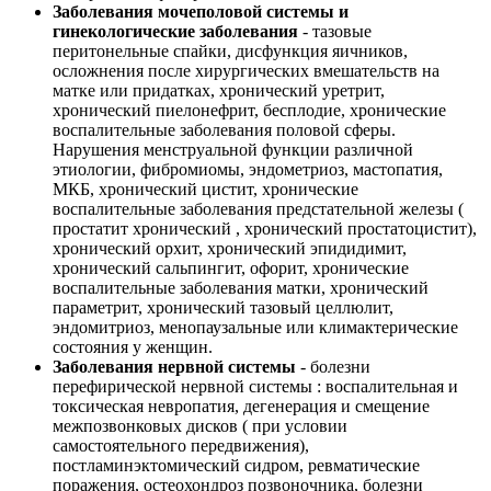
Заболевания мочеполовой системы и
гинекологические заболевания
- тазовые
перитонельные спайки, дисфункция яичников,
осложнения после хирургических вмешательств на
матке или придатках, хронический уретрит,
хронический пиелонефрит, бесплодие, хронические
воспалительные заболевания половой сферы.
Нарушения менструальной функции различной
этиологии, фибромиомы, эндометриоз, мастопатия,
МКБ, хронический цистит, хронические
воспалительные заболевания предстательной железы (
простатит хронический , хронический простатоцистит),
хронический орхит, хронический эпидидимит,
хронический сальпингит, офорит, хронические
воспалительные заболевания матки, хронический
параметрит, хронический тазовый целлюлит,
эндомитриоз, менопаузальные или климактерические
состояния у женщин.
Заболевания нервной системы
- болезни
перефирической нервной системы : воспалительная и
токсическая невропатия, дегенерация и смещение
межпозвонковых дисков ( при условии
самостоятельного передвижения),
постламинэктомический сидром, ревматические
поражения, остеохондроз позвоночника, болезни