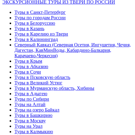
ЭКСКУРСИОННЫЕ ТУРЫ ИЗ ТВЕРИ ПО РОССИИ
Туры в Санкт-Петербург
Туры по городам России
Туры в Белоруссию
Туры в Казань
Туры в Карелию из Твери
Туры в Калининград
Северный Кавказ (Северная Осетия, Ингушетия, Чечня,
Дагестан, КавМинВоды, Кабардино-Балкария,
Карачаево-Черкесия)
Туры в Крым
Туры в Абхазию
Туры в Сочи
Туры в Псковскую область
Туры в Великий Устюг
Туры в Мурманскую область, Хибины
Туры в Адыгею
Туры по Сибири
Туры на Алтай
Туры на озеро Байкал
Туры в Башкирию
Туры в Москву
Туры на Урал
Туры в Калмыкию