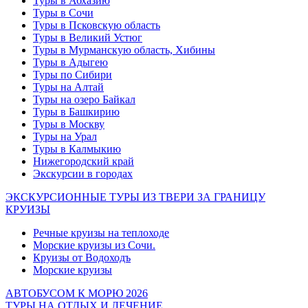
Туры в Абхазию
Туры в Сочи
Туры в Псковскую область
Туры в Великий Устюг
Туры в Мурманскую область, Хибины
Туры в Адыгею
Туры по Сибири
Туры на Алтай
Туры на озеро Байкал
Туры в Башкирию
Туры в Москву
Туры на Урал
Туры в Калмыкию
Нижегородский край
Экскурсии в городах
ЭКСКУРСИОННЫЕ ТУРЫ ИЗ ТВЕРИ ЗА ГРАНИЦУ
КРУИЗЫ
Речные круизы на теплоходе
Морские круизы из Сочи.
Круизы от Водоходъ
Морские круизы
АВТОБУСОМ К МОРЮ 2026
ТУРЫ НА ОТДЫХ И ЛЕЧЕНИЕ