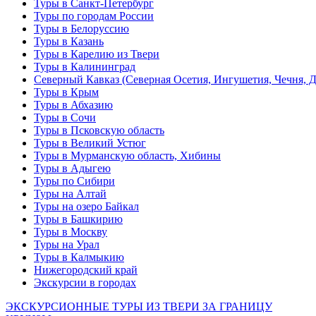
Туры в Санкт-Петербург
Туры по городам России
Туры в Белоруссию
Туры в Казань
Туры в Карелию из Твери
Туры в Калининград
Северный Кавказ (Северная Осетия, Ингушетия, Чечня, 
Туры в Крым
Туры в Абхазию
Туры в Сочи
Туры в Псковскую область
Туры в Великий Устюг
Туры в Мурманскую область, Хибины
Туры в Адыгею
Туры по Сибири
Туры на Алтай
Туры на озеро Байкал
Туры в Башкирию
Туры в Москву
Туры на Урал
Туры в Калмыкию
Нижегородский край
Экскурсии в городах
ЭКСКУРСИОННЫЕ ТУРЫ ИЗ ТВЕРИ ЗА ГРАНИЦУ