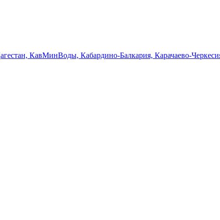
Дагестан, КавМинВоды, Кабардино-Балкария, Карачаево-Черкеси