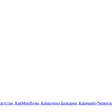
Дагестан, КавМинВоды, Кабардино-Балкария, Карачаево-Черкеси