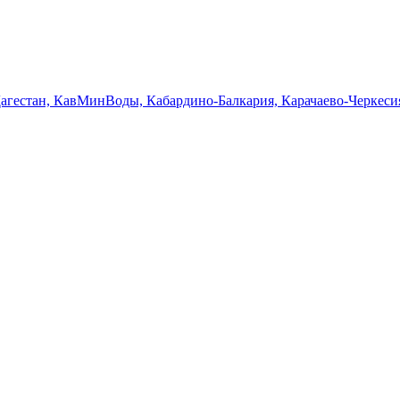
Дагестан, КавМинВоды, Кабардино-Балкария, Карачаево-Черкеси