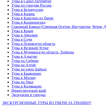
Туры в Санкт-Петербург
Туры по городам России
Туры в Белоруссию
Туры в Казань
Туры в Карелию из Твери
Туры в Калининград
Северный Кавказ (Северная Осетия, Ингушетия, Чечня, 
Туры в Крым
Туры в Абхазию
Туры в Сочи
Туры в Псковскую область
Туры в Великий Устюг
Туры в Мурманскую область, Хибины
Туры в Адыгею
Туры по Сибири
Туры на Алтай
Туры на озеро Байкал
Туры в Башкирию
Туры в Москву
Туры на Урал
Туры в Калмыкию
Нижегородский край
Экскурсии в городах
ЭКСКУРСИОННЫЕ ТУРЫ ИЗ ТВЕРИ ЗА ГРАНИЦУ