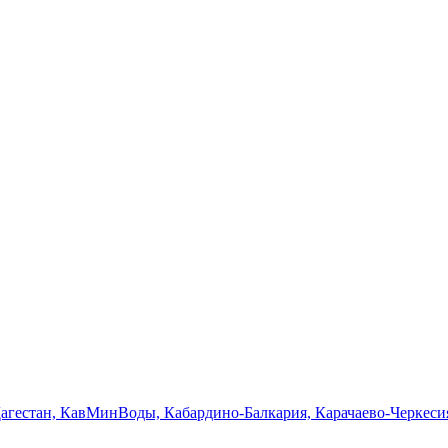
Дагестан, КавМинВоды, Кабардино-Балкария, Карачаево-Черкеси