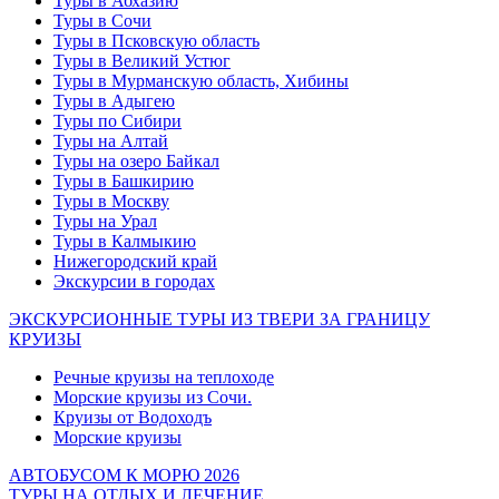
Туры в Абхазию
Туры в Сочи
Туры в Псковскую область
Туры в Великий Устюг
Туры в Мурманскую область, Хибины
Туры в Адыгею
Туры по Сибири
Туры на Алтай
Туры на озеро Байкал
Туры в Башкирию
Туры в Москву
Туры на Урал
Туры в Калмыкию
Нижегородский край
Экскурсии в городах
ЭКСКУРСИОННЫЕ ТУРЫ ИЗ ТВЕРИ ЗА ГРАНИЦУ
КРУИЗЫ
Речные круизы на теплоходе
Морские круизы из Сочи.
Круизы от Водоходъ
Морские круизы
АВТОБУСОМ К МОРЮ 2026
ТУРЫ НА ОТДЫХ И ЛЕЧЕНИЕ