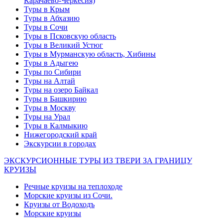
Карачаево-Черкесия)
Туры в Крым
Туры в Абхазию
Туры в Сочи
Туры в Псковскую область
Туры в Великий Устюг
Туры в Мурманскую область, Хибины
Туры в Адыгею
Туры по Сибири
Туры на Алтай
Туры на озеро Байкал
Туры в Башкирию
Туры в Москву
Туры на Урал
Туры в Калмыкию
Нижегородский край
Экскурсии в городах
ЭКСКУРСИОННЫЕ ТУРЫ ИЗ ТВЕРИ ЗА ГРАНИЦУ
КРУИЗЫ
Речные круизы на теплоходе
Морские круизы из Сочи.
Круизы от Водоходъ
Морские круизы