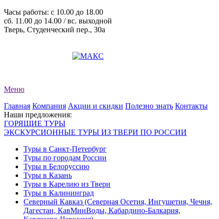
Часы работы: c 10.00 до 18.00
сб. 11.00 до 14.00 / вс. выходной
Тверь, Студенческий пер., 30а
+7 (4822) 34-11-82
+7 (4822) 34-11-83
evro-tour@yandex.ru
Меню
Главная
Компания
Акции и скидки
Полезно знать
Контакты
Наши предложения:
ГОРЯЩИЕ ТУРЫ
ЭКСКУРСИОННЫЕ ТУРЫ ИЗ ТВЕРИ ПО РОССИИ
Туры в Санкт-Петербург
Туры по городам России
Туры в Белоруссию
Туры в Казань
Туры в Карелию из Твери
Туры в Калининград
Северный Кавказ (Северная Осетия, Ингушетия, Чечня,
Дагестан, КавМинВоды, Кабардино-Балкария,