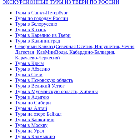
ЭКСКУРСИОННЫЕ ТУРЫ ИЗ ТВЕРИ ПО РОССИИ
Туры в Санкт-Петербург
Туры по городам России
Туры в Белоруссию
Туры в Казань
Туры в Карелию из Твери
Туры в Калининград
Северный Кавказ (Северная Осетия, Ингушетия, Чечня,
Дагестан, КавМинВоды, Кабардино-Балкария,
Карачаево-Черкесия)
Туры в Крым
Туры в Абхазию
Туры в Сочи
Туры в Псковскую область
Туры в Великий Устюг
Туры в Мурманскую область, Хибины
Туры в Адыгею
Туры по Сибири
Туры на Алтай
Туры на озеро Байкал
Туры в Башкирию
Туры в Москву
Туры на Урал
Туры в Калмыкию