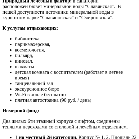
Природный лечебный фактор:
в санатории
расположен бювет минеральной воды "Славянская". В
пешей доступности источники минеральной воды в
курортном парке "Славяновская" и "Смирновская".
К услугам отдыхающих:
библиотека,
парикмахерская,
косметология,
бильярд,
кинозал,
шахматы
детская комната с воспитателем (работает в летнее
время)
танцевальный зал
экскурсионное бюро
Wi-Fi в холле бесплатно
платная автостоянка (90 руб. / день)
Номерной фонд:
Два жилых 6ти этажный корпуса с лифтом, соединены
теплыми переходами со столовой и лечебным отделением.
1-но местный 2й категории
. Корпус № 1, 2. Площадь 22