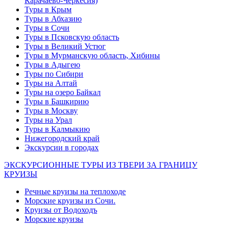
Карачаево-Черкесия)
Туры в Крым
Туры в Абхазию
Туры в Сочи
Туры в Псковскую область
Туры в Великий Устюг
Туры в Мурманскую область, Хибины
Туры в Адыгею
Туры по Сибири
Туры на Алтай
Туры на озеро Байкал
Туры в Башкирию
Туры в Москву
Туры на Урал
Туры в Калмыкию
Нижегородский край
Экскурсии в городах
ЭКСКУРСИОННЫЕ ТУРЫ ИЗ ТВЕРИ ЗА ГРАНИЦУ
КРУИЗЫ
Речные круизы на теплоходе
Морские круизы из Сочи.
Круизы от Водоходъ
Морские круизы