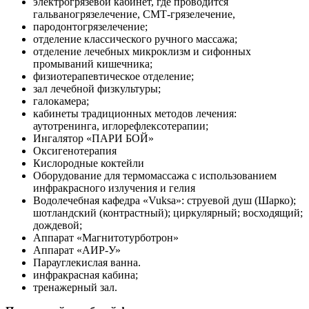
электрогрязевой кабинет, где проводится
гальваногрязелечение, СМТ-грязелечение,
пародонтогрязелечение;
отделение классического ручного массажа;
отделение лечебных микроклизм и сифонных
промываний кишечника;
физиотерапевтическое отделение;
зал лечебной физкультуры;
галокамера;
кабинеты традиционных методов лечения:
аутотренинга, иглорефлексотерапии;
Ингалятор «ПАРИ БОЙ»
Оксигенотерапия
Кислородные коктейли
Оборудование для термомассажа с использованием
инфракрасного излучения и гелия
Водолечебная кафедра «Vuksa»: струевой душ (Шарко);
шотландский (контрастный); циркулярный; восходящий;
дождевой;
Аппарат «Магнитотурботрон»
Аппарат «АИР-У»
Парауглекислая ванна.
инфракрасная кабина;
тренажерный зал.