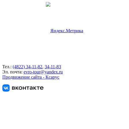
Тел.:
(4822) 34-11-82
,
34-11-83
Эл. почта:
evro-tour@yandex.ru
Продвижение сайта - Ксарус