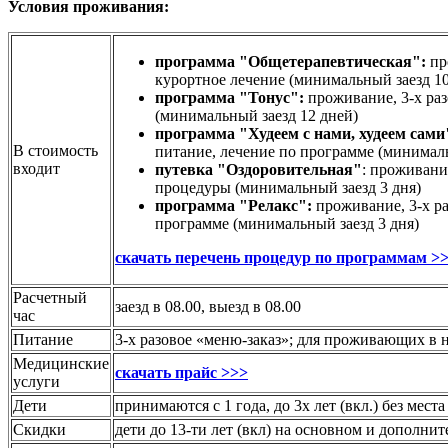
Условия проживания:
программа "Общетерапевтическая":
пр
курортное лечение (минимальный заезд 10
программа "Тонус":
проживание, 3-х ра
(минимальный заезд 12 дней)
программа "Худеем с нами, худеем сами
В стоимость
питание,
лечение по программе
(минималь
входит
путевка "Оздоровительная"
: проживани
процедуры (
минимальный заезд 3 дня
)
программа "Релакс":
проживание, 3-х р
программе
(минимальный заезд 3 дня)
скачать перечень процедур по программам >
Расчетный
заезд в 08.00, выезд в 08.00
час
Питание
3-х разовое «меню-заказ»; для проживающих в
Медицинские
скачать прайс >>>
услуги
Дети
принимаются с 1 года, до 3х лет (вкл.) без мест
Скидки
дети до 13-ти лет (вкл) на основном и дополни