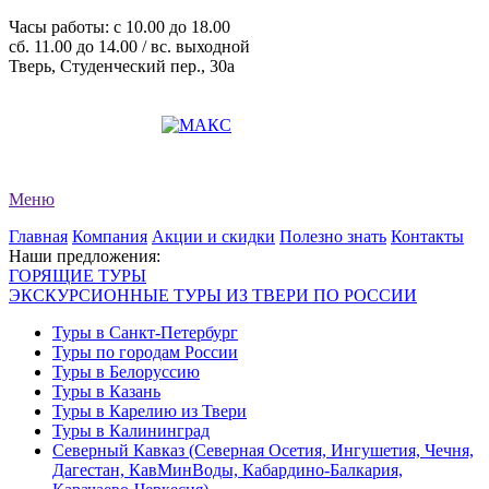
Часы работы: c 10.00 до 18.00
сб. 11.00 до 14.00 / вс. выходной
Тверь, Студенческий пер., 30а
+7 (4822) 34-11-82
+7 (4822) 34-11-83
evro-tour@yandex.ru
Меню
Главная
Компания
Акции и скидки
Полезно знать
Контакты
Наши предложения:
ГОРЯЩИЕ ТУРЫ
ЭКСКУРСИОННЫЕ ТУРЫ ИЗ ТВЕРИ ПО РОССИИ
Туры в Санкт-Петербург
Туры по городам России
Туры в Белоруссию
Туры в Казань
Туры в Карелию из Твери
Туры в Калининград
Северный Кавказ (Северная Осетия, Ингушетия, Чечня,
Дагестан, КавМинВоды, Кабардино-Балкария,