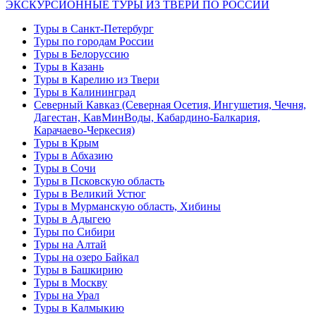
ЭКСКУРСИОННЫЕ ТУРЫ ИЗ ТВЕРИ ПО РОССИИ
Туры в Санкт-Петербург
Туры по городам России
Туры в Белоруссию
Туры в Казань
Туры в Карелию из Твери
Туры в Калининград
Северный Кавказ (Северная Осетия, Ингушетия, Чечня,
Дагестан, КавМинВоды, Кабардино-Балкария,
Карачаево-Черкесия)
Туры в Крым
Туры в Абхазию
Туры в Сочи
Туры в Псковскую область
Туры в Великий Устюг
Туры в Мурманскую область, Хибины
Туры в Адыгею
Туры по Сибири
Туры на Алтай
Туры на озеро Байкал
Туры в Башкирию
Туры в Москву
Туры на Урал
Туры в Калмыкию