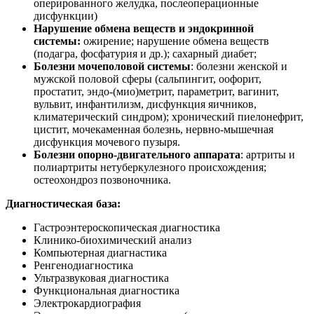
оперированного желудка, послеоперационные
дисфункции)
Нарушение обмена веществ и эндокринной
системы:
ожирение; нарушение обмена веществ
(подагра, фосфатурия и др.); сахарный диабет;
Болезни мочеполовой системы
: болезни женской и
мужской половой сферы (сальпингит, оофорит,
простатит, эндо-(мио)метрит, параметрит, вагинит,
вульвит, инфантилизм, дисфункция яичников,
климатерический синдром); хронический пиелонефрит,
цистит, мочекаменная болезнь, нервно-мышечная
дисфункция мочевого пузыря.
Болезни опорно-двигательного аппарата
: артриты и
полиартриты нетуберкулезного происхождения;
остеохондроз позвоночника.
Диагностическая база:
Гастроэнтероскопическая диагностика
Клинико-биохимический анализ
Компьютерная диагнастика
Ренгенодиагностика
Ультразвуковая диагностика
Функциональная диагностика
Электрокардиография