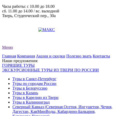
Часы работы: c 10.00 до 18.00
сб. 11.00 до 14.00 / вс. выходной
Тверь, Студенческий пер., 30а
+7 (4822) 34-11-82
+7 (4822) 34-11-83
evro-tour@yandex.ru
Меню
Главная
Компания
Акции и скидки
Полезно знать
Контакты
Наши предложения:
ГОРЯЩИЕ ТУРЫ
ЭКСКУРСИОННЫЕ ТУРЫ ИЗ ТВЕРИ ПО РОССИИ
Туры в Санкт-Петербург
Туры по городам России
Туры в Белоруссию
Туры в Казань
Туры в Карелию из Твери
Туры в Калининград
Северный Кавказ (Северная Осетия, Ингушетия, Чечня,
Дагестан, КавМинВоды, Кабардино-Балкария,