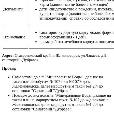
карта (давностью не более 2-х месяцев)
Документы
дети: свидетельство о рождении, путевка
курортная карта (давностью не более 2-х м
эпидокружении, справку об обследовании 
санаторно-курортную карту можно формить 
Примечание
время оформления - 1 день
время работы лечебного корпуса: понедель
Адрес:
Ставропольский край, г. Железноводск, ул.Чапаева, д.9,
санаторий «Дубрава».
Проезд:
Самолетом: до а/п "Минеральные Воды",
дальше на
такси или
автобусом № 107 или №107Э до г.
Железноводска, далее маршрутным такси №1,2,4 до
остановки "Санаторий "Дубрава".
Поездом до ж/д вокзала "Минеральные Воды,
дальше на
такси или на маршрутном такси №107 до ж/д вокзала г.
Железноводска,
далее маршрутным такси №1,2,4 до
остановки "Санаторий "Дубрава".