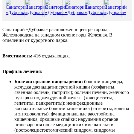
Санаторий «Дубрава» расположен в центре города
Железноводска на западном склоне горы Железная. В
отделении от курортного парка.
Вместимость:
416 отдыхающих.
Профиль лечения:
Болезни органов пищеварения:
болезни пищевода,
желудка двенадцатиперстной кишки (эзофагиты,
язвенная болезнь, гастриты); болезни печени, желчного
пузыря и поджелудочной железы (холециститы,
гепатиты, панкреатиты); неинфекционные
воспалительные болезни кишечника (энтериты, колиты
и энтероколиты); функциональные расстройства
кишечника, брюшные спайки; нарушения органов
пищеварения после медицинских вмешательств
(постхолецистэктомический синдром, синдромы