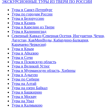
ЭКСКУРСИОННЫЕ ТУРЫ ИЗ ТВЕРИ ПО РОССИИ
Туры в Санкт-Петербург
Туры по городам России
Туры в Белоруссию
Туры в Казань
Туры в Карелию из Твери
Туры в Калининград
Северный Кавказ (Северная Осетия, Ингушетия, Чечня,
Дагестан, КавМинВоды, Кабардино-Балкария,
Карачаево-Черкесия)
Туры в Крым
Туры в Абхазию
Туры в Сочи
Туры в Псковскую область
Туры в Великий Устюг
Туры в Мурманскую область, Хибины
Туры в Адыгею
Туры по Сибири
Туры на Алтай
Туры на озеро Байкал
Туры в Башкирию
Туры в Москву
Туры на Урал
Туры в Калмыкию