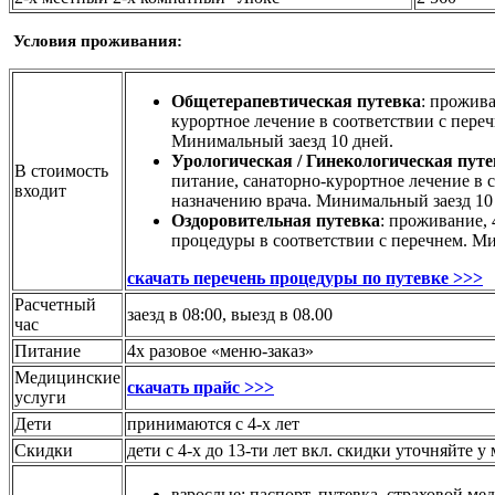
Условия проживания:
Общетерапевтическая путевка
: прожива
курортное лечение в соответствии с переч
Минимальный заезд 10 дней.
Урологическая / Гинекологическая пут
В стоимость
питание,
санаторно-курортное лечение в с
входит
назначению врача.
Минимальный заезд 10
Оздоровительная путевка
: проживание, 
процедуры в соответствии с перечнем. Ми
скачать перечень процедуры по путевке >>>
Расчетный
заезд в 08:00, выезд в 08.00
час
Питание
4х разовое «меню-заказ»
Медицинские
скачать прайс >>>
услуги
Дети
принимаются с 4-х лет
Скидки
дети с 4-х до 13-ти лет вкл. скидки уточняйте 
взрослые: паспорт, путевка, страховой м