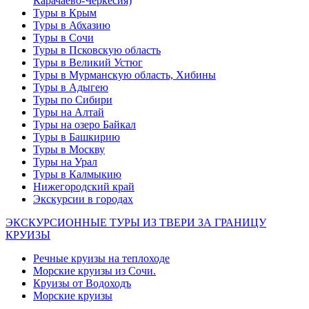
Карачаево-Черкесия)
Туры в Крым
Туры в Абхазию
Туры в Сочи
Туры в Псковскую область
Туры в Великий Устюг
Туры в Мурманскую область, Хибины
Туры в Адыгею
Туры по Сибири
Туры на Алтай
Туры на озеро Байкал
Туры в Башкирию
Туры в Москву
Туры на Урал
Туры в Калмыкию
Нижегородский край
Экскурсии в городах
ЭКСКУРСИОННЫЕ ТУРЫ ИЗ ТВЕРИ ЗА ГРАНИЦУ
КРУИЗЫ
Речные круизы на теплоходе
Морские круизы из Сочи.
Круизы от Водоходъ
Морские круизы