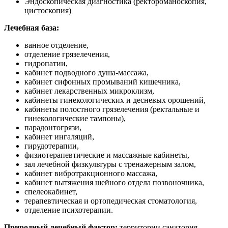
Эндоскопическая диагностика (ректороманоскопия,
цистоскопия)
Лечебная база:
ванное отделение,
отделение грязелечения,
гидропатии,
кабинет подводного душа-массажа,
кабинет сифонных промываний кишечника,
кабинет лекарственных микроклизм,
кабинеты гинекологических и десневых орошений,
кабинеты полостного грязелечения (ректальные и
гинекологические тампоны),
парадонтогрязи,
кабинет ингаляций,
гирудотерапии,
физиотерапевтические и массажные кабинеты,
зал лечебной физкультуры с тренажерным залом,
кабинет вибротракционного массажа,
кабинет вытяжения шейного отдела позвоночника,
спелеокабинет,
терапевтическая и ортопедическая стоматология,
отделение психотерапии.
Природный лечебный фактор:
территории санатория