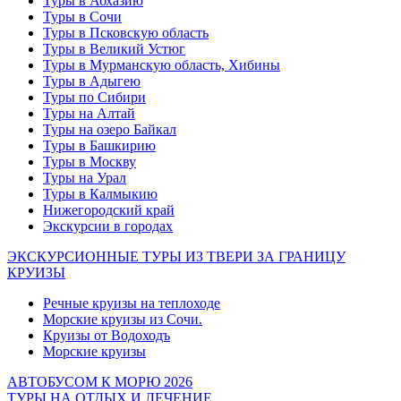
Туры в Абхазию
Туры в Сочи
Туры в Псковскую область
Туры в Великий Устюг
Туры в Мурманскую область, Хибины
Туры в Адыгею
Туры по Сибири
Туры на Алтай
Туры на озеро Байкал
Туры в Башкирию
Туры в Москву
Туры на Урал
Туры в Калмыкию
Нижегородский край
Экскурсии в городах
ЭКСКУРСИОННЫЕ ТУРЫ ИЗ ТВЕРИ ЗА ГРАНИЦУ
КРУИЗЫ
Речные круизы на теплоходе
Морские круизы из Сочи.
Круизы от Водоходъ
Морские круизы
АВТОБУСОМ К МОРЮ 2026
ТУРЫ НА ОТДЫХ И ЛЕЧЕНИЕ