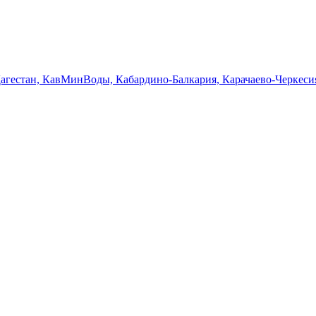
Дагестан, КавМинВоды, Кабардино-Балкария, Карачаево-Черкеси