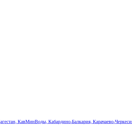
Дагестан, КавМинВоды, Кабардино-Балкария, Карачаево-Черкеси