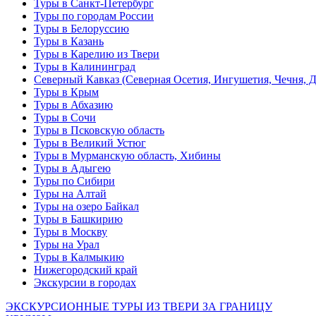
Туры в Санкт-Петербург
Туры по городам России
Туры в Белоруссию
Туры в Казань
Туры в Карелию из Твери
Туры в Калининград
Северный Кавказ (Северная Осетия, Ингушетия, Чечня, 
Туры в Крым
Туры в Абхазию
Туры в Сочи
Туры в Псковскую область
Туры в Великий Устюг
Туры в Мурманскую область, Хибины
Туры в Адыгею
Туры по Сибири
Туры на Алтай
Туры на озеро Байкал
Туры в Башкирию
Туры в Москву
Туры на Урал
Туры в Калмыкию
Нижегородский край
Экскурсии в городах
ЭКСКУРСИОННЫЕ ТУРЫ ИЗ ТВЕРИ ЗА ГРАНИЦУ