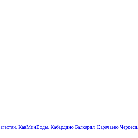
Дагестан, КавМинВоды, Кабардино-Балкария, Карачаево-Черкеси