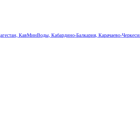
Дагестан, КавМинВоды, Кабардино-Балкария, Карачаево-Черкеси