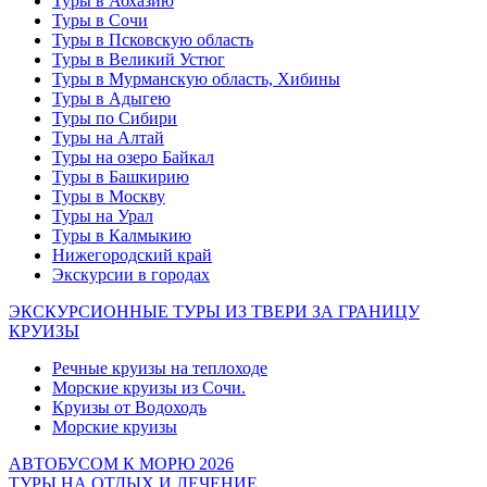
Туры в Абхазию
Туры в Сочи
Туры в Псковскую область
Туры в Великий Устюг
Туры в Мурманскую область, Хибины
Туры в Адыгею
Туры по Сибири
Туры на Алтай
Туры на озеро Байкал
Туры в Башкирию
Туры в Москву
Туры на Урал
Туры в Калмыкию
Нижегородский край
Экскурсии в городах
ЭКСКУРСИОННЫЕ ТУРЫ ИЗ ТВЕРИ ЗА ГРАНИЦУ
КРУИЗЫ
Речные круизы на теплоходе
Морские круизы из Сочи.
Круизы от Водоходъ
Морские круизы
АВТОБУСОМ К МОРЮ 2026
ТУРЫ НА ОТДЫХ И ЛЕЧЕНИЕ