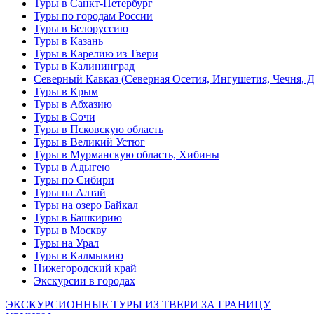
Туры в Санкт-Петербург
Туры по городам России
Туры в Белоруссию
Туры в Казань
Туры в Карелию из Твери
Туры в Калининград
Северный Кавказ (Северная Осетия, Ингушетия, Чечня, 
Туры в Крым
Туры в Абхазию
Туры в Сочи
Туры в Псковскую область
Туры в Великий Устюг
Туры в Мурманскую область, Хибины
Туры в Адыгею
Туры по Сибири
Туры на Алтай
Туры на озеро Байкал
Туры в Башкирию
Туры в Москву
Туры на Урал
Туры в Калмыкию
Нижегородский край
Экскурсии в городах
ЭКСКУРСИОННЫЕ ТУРЫ ИЗ ТВЕРИ ЗА ГРАНИЦУ