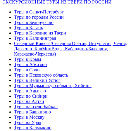
ЭКСКУРСИОННЫЕ ТУРЫ ИЗ ТВЕРИ ПО РОССИИ
Туры в Санкт-Петербург
Туры по городам России
Туры в Белоруссию
Туры в Казань
Туры в Карелию из Твери
Туры в Калининград
Северный Кавказ (Северная Осетия, Ингушетия, Чечня,
Дагестан, КавМинВоды, Кабардино-Балкария,
Карачаево-Черкесия)
Туры в Крым
Туры в Абхазию
Туры в Сочи
Туры в Псковскую область
Туры в Великий Устюг
Туры в Мурманскую область, Хибины
Туры в Адыгею
Туры по Сибири
Туры на Алтай
Туры на озеро Байкал
Туры в Башкирию
Туры в Москву
Туры на Урал
Туры в Калмыкию