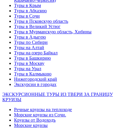
Карачаево-Черкесия)
Туры в Крым
Туры в Абхазию
Туры в Сочи
Туры в Псковскую область
Туры в Великий Устюг
Туры в Мурманскую область, Хибины
Туры в Адыгею
Туры по Сибири
Туры на Алтай
Туры на озеро Байкал
Туры в Башкирию
Туры в Москву
Туры на Урал
Туры в Калмыкию
Нижегородский край
Экскурсии в городах
ЭКСКУРСИОННЫЕ ТУРЫ ИЗ ТВЕРИ ЗА ГРАНИЦУ
КРУИЗЫ
Речные круизы на теплоходе
Морские круизы из Сочи.
Круизы от Водоходъ
Морские круизы