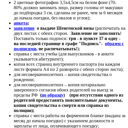
2 цветные фотографии 3,5х4,5см на белом фоне (70-
80% должно занимать лицо, размер головы от макушки
до подбородка 3 см, сделаны не ранее, чем за 6 месяцев
до начала поездки, без овалов и углов);
анкета
;
заявление
о выдаче Шенгенской визы
(распечатать на
двух листах с обеих сторон.
Заявление не заполнять
!
Поставить только подписи:
три - в пункте 37 и одну -
на последней странице в графе "Подпись"-
образец с
подписями,
не распечатывать!
);
справка с места учебы (для выпускников - в анкете
указывается абитуриент);
копия всех страниц внутреннего паспорта (на каждом
листе формата А4 по 2 разворота с обеих сторон листа);
для несовершеннолетних – копия свидетельства о
рождении;
для несовершеннолетних – копия нотариально
заверенного согласия обоих родителей на выезд за
пределы РФ
(
по образцу
) (при отсутствии одного из
родителей предоставить пояснительные документы,
копия свидетельства о смерти или справка из
полиции);
справка с места работы на фирменном бланке (выдана за
месяц до начала поездки) с указанием должности и
зарплаты от лица, оплачивающего поездку;