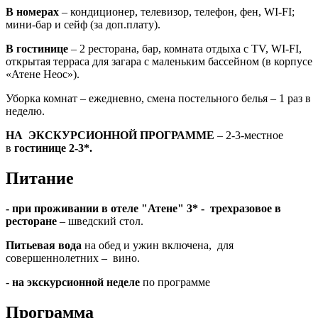
В номерах
– кондиционер, телевизор, телефон, фен, WI-FI;
мини-бар и сейф (за доп.плату).
В гостинице
– 2 ресторана, бар, комната отдыха с TV, WI-FI,
открытая терраса для загара с маленьким бассейном (в корпусе
«Атене Неос»).
Уборка комнат – ежедневно, смена постельного белья – 1 раз в
неделю.
НА ЭКСКУРСИОННОЙ ПРОГРАММЕ
– 2-3-местное
в
гостинице 2-3*.
Питание
- при проживании в отеле "Атене" 3* - трехразовое в
ресторане
– шведский стол.
Питьевая вода
на обед и ужин включена, для
совершеннолетних – вино.
-
на экскурсионной неделе
по программе
Программа