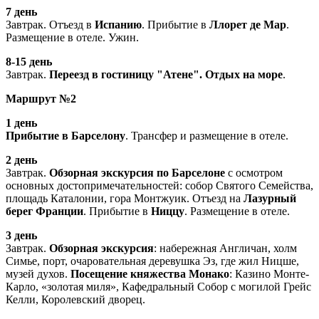
7 день
Завтрак. Отъезд в
Испанию
. Прибытие в
Ллорет де Мар
.
Размещение в отеле. Ужин.
8-15 день
Завтрак.
Переезд в гостиницу "Атене". Отдых на море
.
Маршрут №2
1 день
Прибытие в Барселону
. Трансфер и размещение в отеле.
2 день
Завтрак.
Обзорная экскурсия по Барселоне
с осмотром
основных достопримечательностей: собор Святого Семейства,
площадь Каталонии, гора Монтжуик. Отъезд на
Лазурный
берег Франции
. Прибытие в
Ниццу
. Размещение в отеле.
3 день
Завтрак.
Обзорная экскурсия
: набережная Англичан, холм
Симье, порт, очаровательная деревушка Эз, где жил Ницше,
музей духов.
Посещение княжества Монако
: Казино Монте-
Карло, «золотая миля», Кафедральный Собор с могилой Грейс
Келли, Королевский дворец.