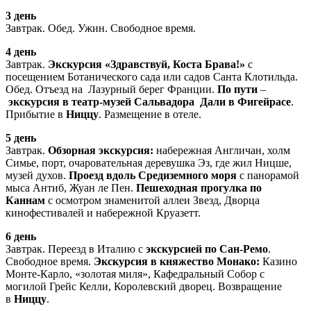
3 день
Завтрак. Обед. Ужин. Свободное время.
4 день
Завтрак.
Экскурсия «Здравствуй, Коста Брава!»
с
посещением Ботанического сада или садов Санта Клотильда.
Обед. Отъезд на Лазурный берег Франции.
По пути
–
экскурсия в театр-музей Сальвадора Дали в Фигейрасе
.
Прибытие в
Ниццу
. Размещение в отеле.
5 день
Завтрак.
Обзорная экскурсия:
набережная Англичан, холм
Симье, порт, очаровательная деревушка Эз, где жил Ницше,
музей духов.
Проезд вдоль Средиземного моря
с панорамой
мыса Антиб, Жуан ле Пен.
Пешеходная прогулка по
Каннам
с осмотром знаменитой аллеи Звезд, Дворца
кинофестивалей и набережной Круазетт.
6 день
Завтрак. Переезд в Италию с
экскурсией по Сан-Ремо
.
Свободное время.
Экскурсия в княжество Монако:
Казино
Монте-Карло, «золотая миля», Кафедральный Собор с
могилой Грейс Келли, Королевский дворец. Возвращение
в
Ниццу
.