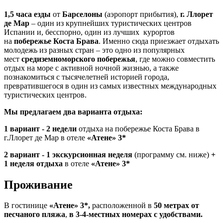
1,5 часа езды
от
Барселоны
(аэропорт прибытия),
г. Ллорет
де Мар
– один из крупнейших туристических центров
Испании и, бесспорно, один из лучших курортов
на
побережье Коста Брава
. Именно сюда приезжает отдыхать
молодежь из разных стран – это одно из популярных
мест
средиземноморского побережья
, где можно совместить
отдых на море с активной ночной жизнью, а также
познакомиться с тысячелетней историей города,
превратившегося в один из самых известных международных
туристических центров.
Мы предлагаем два варианта отдыха:
1 вариант - 2 недели
отдыха на побережье Коста Брава в
г.Ллорет де Мар в отеле
«Атене» 3*
2 вариант - 1 экскурсионная неделя
(программу см. ниже)
+
1 неделя отдыха
в отеле
«Атене» 3*
Проживание
В гостинице
«Атене» 3*
,
расположенной в
50 метрах от
песчаного пляжа
,
в 3-4-местных номерах с удобствами.