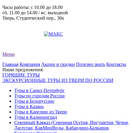
Часы работы: c 10.00 до 18.00
сб. 11.00 до 14.00 / вс. выходной
Тверь, Студенческий пер., 30а
+7 (4822) 34-11-82
+7 (4822) 34-11-83
evro-tour@yandex.ru
Меню
Главная
Компания
Акции и скидки
Полезно знать
Контакты
Наши предложения:
ГОРЯЩИЕ ТУРЫ
ЭКСКУРСИОННЫЕ ТУРЫ ИЗ ТВЕРИ ПО РОССИИ
Туры в Санкт-Петербург
Туры по городам России
Туры в Белоруссию
Туры в Казань
Туры в Карелию из Твери
Туры в Калининград
Северный Кавказ (Северная Осетия, Ингушетия, Чечня,
Дагестан, КавМинВоды, Кабардино-Балкария,