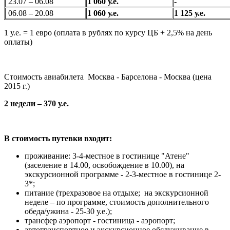
23.07 – 06.08
1 060 у.е.
-
06.08 – 20.08
1 060 у.е.
1 125 у.е.
1 у.е. = 1 евро (оплата в рублях по курсу ЦБ + 2,5% на день
оплаты)
Стоимость авиабилета Москва - Барселона - Москва (цена
2015 г.)
2 недели –
370 у.е.
В стоимость путевки входит:
проживание: 3-4-местное в гостинице "Атене"
(заселение в 14.00, освобождение в 10.00), на
экскурсионной программе - 2-3-местное в гостинице 2-
3*;
питание (трехразовое на отдыхе; на экскурсионной
неделе – по программе, стоимость дополнительного
обеда/ужина - 25-30 у.е.);
трансфер аэропорт - гостиница - аэропорт;
автотранспортное и экскурсионное обслуживание в