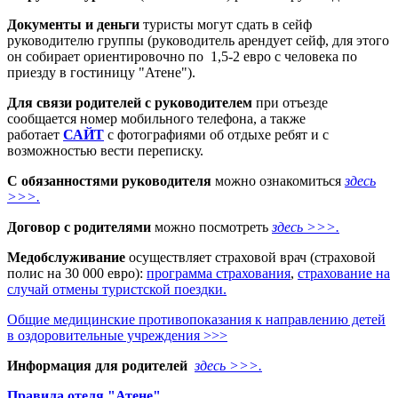
Документы и деньги
туристы могут сдать в сейф
руководителю группы (руководитель арендует сейф, для этого
он собирает ориентировочно по 1,5-2 евро с человека по
приезду в гостиницу "Атене").
Для связи родителей с руководителем
при отъезде
сообщается номер мобильного телефона, а также
работает
САЙТ
с фотографиями об отдыхе ребят и с
возможностью вести переписку.
С обязанностями руководителя
можно ознакомиться
здесь
>>>.
Договор с родителями
можно посмотреть
здесь >>>.
Медобслуживание
осуществляет страховой врач (страховой
полис на 30 000 евро):
программа страхования
,
страхование на
случай отмены туристской поездки.
Общие медицинские противопоказания к направлению детей
в оздоровительные учреждения >>>
Информация для родителей
здесь >>>.
Правила отеля "Атене".