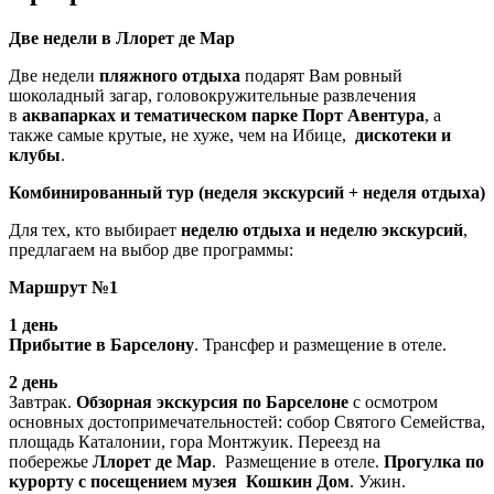
Две недели в Ллорет де Мар
Две недели
пляжного отдыха
подарят Вам ровный
шоколадный загар, головокружительные развлечения
в
аквапарках и тематическом парке Порт Авентура
, а
также самые крутые, не хуже, чем на Ибице,
дискотеки и
клубы
.
Комбинированный тур (неделя экскурсий + неделя отдыха)
Для тех, кто выбирает
неделю отдыха и неделю экскурсий
,
предлагаем на выбор две программы:
Маршрут №1
1 день
Прибытие в Барселону
. Трансфер и размещение в отеле.
2 день
Завтрак.
Обзорная экскурсия по Барселоне
с осмотром
основных достопримечательностей: собор Святого Семейства,
площадь Каталонии, гора Монтжуик. Переезд на
побережье
Ллорет де Мар
. Размещение в отеле.
Прогулка по
курорту с посещением музея Кошкин Дом
. Ужин.