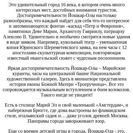
Это удивительный город 16 века, в котором очень много
интересных мест, достойных внимания туристов.
Достопримечательности Йошкар-Олы настолько
разнообразны, что каждый найдет для себя что-то интересное
и запоминающееся: фонтан –каскад «Петр и Феврония»,
памятники Деве Марии, Архангелу Гавриилу, патриарху
Алексию II. Удивительно и необычно смотрятся новые здания
в виде замком. Например, кукольный театр – уменьшенная
копия Юринского Шереметевского замка, на нем часы с 12
апостолами-скульптурная композиция, повторяющая
известный евангельский сюжет с чудесным песнопением.
Яркая достопримечательность Йошкар-Олы – Марийские
куранты, часы на центральной башне Национальной
художественной галереи. Здесь в миниатюре представлена
история иконы Божией Матери «Троеручница». Все это
сопровождается музыкальным вступлением и боем колоколов.
Такого нигде не увидите!
Есть в столице Марий Эл и свой маленький «Амстердам», и
набережная Брюгге, где дома выстроены во фламандском
стиле, итальянский садик и… даже уголок древней Москвы.
Панорамы города завораживают взор.
Еще со времен детской игры в города, Йошкар-Ола - это,