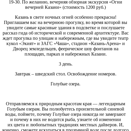
19-30. По желанию, вечерняя обзорная экскурсия «Огни
вечерней Казани» (стоимость 1200 руб.)
Казань в свете ночных огней особенно прекрасна!
Приглашаем вас на вечернюю прогулку, во время которой вы
увидите самые красивые здания в подсветке и послушаете
рассказ гида об исторической и современной архитектуре. Вас
ждет прогулка по улицам и набережным, где вы увидите театр
кукол «Экият» и ЗАГС «Чаша», стадион «Казань-Арена» и
Дворец земледельцев, феерическое шоу фонтанов на
площадях, парках и набережных Казани.
3 день.
Завтрак – шведский стол. Освобождение номеров.
Голубые озера.
Отправляемся к природным красотам края — легендарным
Голубым озерам. Вы полюбуетесь пронзительной синевой
воды, поймете, почему Голубые озера никогда не замерзают
и почему в них не водится рыба, узнаете об изменении
их цвета и любопытных традициях местных дайверов. И,
конечно, сможете искупаться в прозрачной воде после долгого