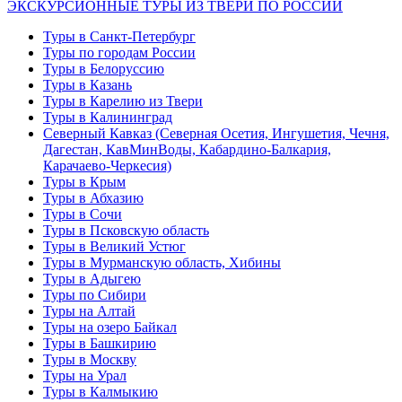
ЭКСКУРСИОННЫЕ ТУРЫ ИЗ ТВЕРИ ПО РОССИИ
Туры в Санкт-Петербург
Туры по городам России
Туры в Белоруссию
Туры в Казань
Туры в Карелию из Твери
Туры в Калининград
Северный Кавказ (Северная Осетия, Ингушетия, Чечня,
Дагестан, КавМинВоды, Кабардино-Балкария,
Карачаево-Черкесия)
Туры в Крым
Туры в Абхазию
Туры в Сочи
Туры в Псковскую область
Туры в Великий Устюг
Туры в Мурманскую область, Хибины
Туры в Адыгею
Туры по Сибири
Туры на Алтай
Туры на озеро Байкал
Туры в Башкирию
Туры в Москву
Туры на Урал
Туры в Калмыкию