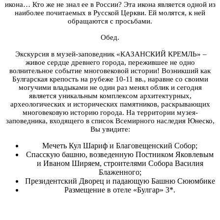
икона… Кто же не знал ее в России? Эта икона является одной из
наиболее почитаемых в Русской Церкви. Ей молятся, к ней
обращаются с просьбами.
Обед.
Экскурсия в музей-заповедник «КАЗАНСКИЙ КРЕМЛЬ» –
живое сердце древнего города, пережившее не одно
волнительное событие многовековой истории! Возникший как
Булгарская крепость на рубеже 10-11 вв., наравне со своими
могучими владыками не один раз менял облик и сегодня
является уникальным комплексом архитектурных,
археологических и исторических памятников, раскрывающих
многовековую историю города. На территории музея-
заповедника, входящего в список Всемирного наследия Юнеско,
Вы увидите:
Мечеть Кул Шариф и Благовещенский Собор;
Спасскую башню, возведенную Постником Яковлевым
и Иваном Ширяем, строителями Собора Василия
Блаженного;
Президентский Дворец и падающую Башню Сююмбике
Размещение в отеле «Булгар» 3*.