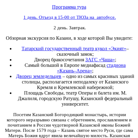
Программа тура
1 день. Отъезд в 15-00 от ТЮЗа на автобусе.
2 день. Завтрак.
Обзорная экскурсия по Казани, в ходе которой Вы увидите:
Татарский государственный
театр кукол «Экият»
–
сказочный замок;
Дворец бракосочетания
ЗАГС «Чаша»
;
Самый большой в Европе медиафасад
стадиона
«Казань–Арена»
;
Дворец земледельцев
– одно из самых красивых зданий
столицы, располагается неподалеку от Казанского
Кремля и Кремлевской набережной;
Площадь Свободы, театр Оперы и балета им. М.
Джалиля, городскую Ратушу, Казанский федеральный
университет.
Посетим Казанский Богородицкий монастырь, истории
которого неразрывно связана с обретением, прославлением и
почитанием в России чудотворной Казанской иконы Божией
Матери. После 1579 года – Казань святое место Руси, где сама
Матерь Божия вдруг явила величайшую милость. Казанская