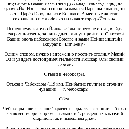
безусловно, самый известный русскому человеку город на
букву «Й». Изначально город назывался Царёвококшайск, то
есть, Царёв Город на реке Кокшаге. А местные жители
сокращённо и с любовью называют город «Йошка».
Нынешнему жителю Йошкар-Олы ничего не стоит, выйдя
вечером погулять, за пятнадцать минут пройти от Спасской
Башни вдоль набережной Брюгге и замка Нойшванштайн
аккурат к «Биг-Бену».
Одним словом, нужно непременно посетить столицу Марий
Эл и увидеть достопримечательности Йошкар-Олы своими
глазами.
Отъезд в Чебоксары.
Отъезд в Чебоксары (119 км). Прибытие группы в столицу
Чувашии — г. Чебоксары.
Обед.
Чебоксары - потрясающей красоты виды, великолепные пейзажи
и множество достопримечательностей, рожденных как седой
стариной, так и нынешним днем.
В программе: Обзорная экскурсия по Чебоксарам: набережная