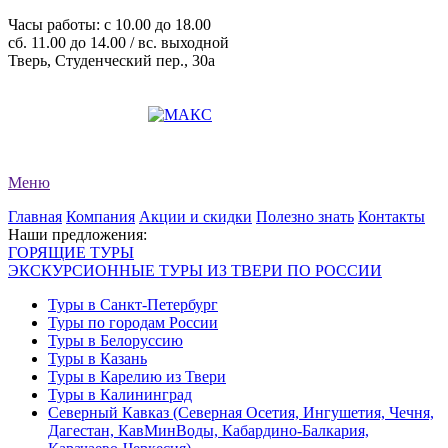
Часы работы: c 10.00 до 18.00
сб. 11.00 до 14.00 / вс. выходной
Тверь, Студенческий пер., 30а
+7 (4822) 34-11-82
+7 (4822) 34-11-83
evro-tour@yandex.ru
Меню
Главная
Компания
Акции и скидки
Полезно знать
Контакты
Наши предложения:
ГОРЯЩИЕ ТУРЫ
ЭКСКУРСИОННЫЕ ТУРЫ ИЗ ТВЕРИ ПО РОССИИ
Туры в Санкт-Петербург
Туры по городам России
Туры в Белоруссию
Туры в Казань
Туры в Карелию из Твери
Туры в Калининград
Северный Кавказ (Северная Осетия, Ингушетия, Чечня,
Дагестан, КавМинВоды, Кабардино-Балкария,