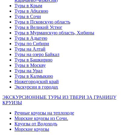
Карачаево-Черкесия)
Туры в Крым
Туры в Абхазию
Туры в Сочи
Туры в Псковскую область
Туры в Великий Устюг
Туры в Мурманскую область, Хибины
Туры в Адыгею
Туры по Сибири
Туры на Алтай
Туры на озеро Байкал
Туры в Башкирию
Туры в Москву
Туры на Урал
Туры в Калмыкию
Нижегородский край
Экскурсии в городах
ЭКСКУРСИОННЫЕ ТУРЫ ИЗ ТВЕРИ ЗА ГРАНИЦУ
КРУИЗЫ
Речные круизы на теплоходе
Морские круизы из Сочи.
Круизы от Водоходъ
Морские круизы