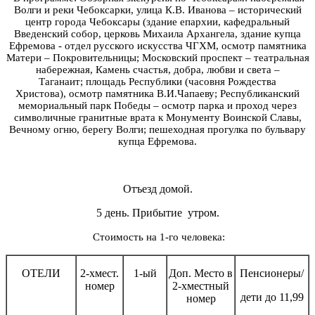
Волги и реки Чебоксарки, улица К.В. Иванова – исторический
центр города Чебоксары (здание епархии, кафедральный
Введенский собор, церковь Михаила Архангела, здание купца
Ефремова - отдел русского искусства ЧГХМ, осмотр памятника
Матери – Покровительницы; Московский проспект – театральная
набережная, Камень счастья, добра, любви и света –
Таганаит; площадь Республики (часовня Рождества
Христова), осмотр памятника В.И.Чапаеву; Республиканский
мемориальный парк Победы – осмотр парка и проход через
символичные гранитные врата к Монументу Воинской Славы,
Вечному огню, берегу Волги; пешеходная прогулка по бульвару
купца Ефремова.
Отъезд домой.
5 день. Прибытие утром.
Стоимость на 1-го человека:
ОТЕЛИ
2-хмест.
1-ый
Доп. Место в
Пенсионеры/
номер
2-хместный
дети до 11,99
номер