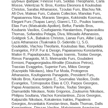
шубных фабрик: Finesse Furs, Sioldas Theophanis, Carla
Mosse, Velentzas N. Bros, Kontou Eleonora & Kouloubas
Christos, Sarafas Athanasios, Tzoulas Furs, Blachou Nik.
Afi Ove, Maleas Furs, Cubanis Collection, Manolas Furs,
Papaioannou Nina, Maranis Stergios, Kokkinidis Kosmas,
Elegant Furs (Tsapas Larry), Gianni L.T.D., Poulios Ioannis,
Elias Furs (Matsakidis Apollon), Belfur, Panidis Bros,
Koubanis Vasilios, Coufogiannis Haralambos, Papavasiliou
Thomas, Sofianidou Pelagia, Diva, Mitsiadis Athanasios,
Goldgrek S.A., Babakos Christos, Lianas Furs, Alibe Luigi,
Lazis Athanasios (Tsaknakis D.-Sideridis I.), S.G.
Gouliotidis, Vlachou Theofanis, Kouloubas Ilias, Kiorpelidis
Evangelos, P.F.P. Fur & Design, Papaioannou Konstantina,
Mailon ®, Papadopoulos, Tsapas Ioannis, Tsiolas George,
Rimos Panagiotis, M.S. Meimaridis Furs, Goubideni
Ermioni, Papageorgiadou Afrodite (Gioutsos Petros),
Trassias Evaggelos, Superior Furs, Milios George
(Kazepidis Nikolaos), Idea Fur Moda, Protogeros
Athanasios, Koufogiannis Panagiotis, President Furs,
Nikolis Bros, Karastergios E., Soumalias Vasilios, Dodis
Evangelos, Tzimopoulos Elias & CO, Parpos Georgios,
Papas Anastasios, Sideris Pavlos, Toufas Stergios,
Diamantidis Nikolaos, Notis Grigorios, Zouloumis Nikolaos,
Philipou Soultana, Vlachos Konstantinos, Zizos Georgios,
Kalpazidis Nikolaos, Kokalenios Irakles, Papalexis
Georgios, Arvanitakis Konstan-tinos, Iliadis Thomas, Dafis
Konstantinos, Dimzas Vasilios, Makrigiannis Anastasios,