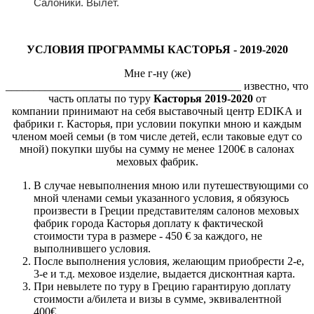
Салоники. Вылет.
УСЛОВИЯ ПРОГРАММЫ КАСТОРЬЯ - 2019-2020
Мне г-ну (же)
__________________________________________ известно, что
часть оплаты по туру
Касторья 2019-2020
от
компании принимают на себя выставочный центр EDIKA и
фабрики г. Касторья, при условии покупки мною и каждым
членом моей семьи (в том числе детей, если таковые едут со
мной) покупки шубы на сумму не менее 1200€ в салонах
меховых фабрик.
В случае невыполнения мною или путешествующими со
мной членами семьи указанного условия, я обязуюсь
произвести в Греции представителям салонов меховых
фабрик города Касторья доплату к фактической
стоимости тура в размере - 450 € за каждого, не
выполнившего условия.
После выполнения условия, желающим приобрести 2-е,
3-е и т.д. меховое изделие, выдается дисконтная карта.
При невылете по туру в Грецию гарантирую доплату
стоимости а/билета и визы в сумме, эквивалентной
400€.