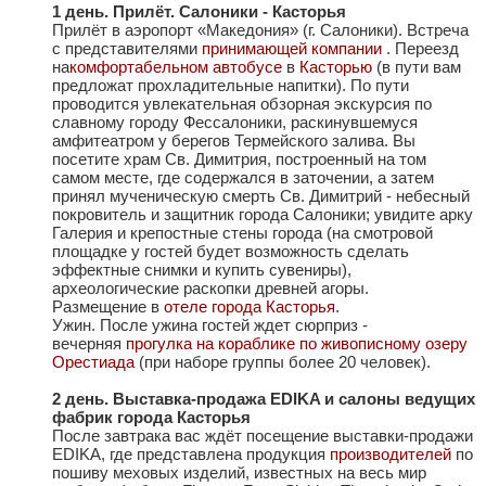
1 день. Прилёт. Салоники - Касторья
Прилёт в аэропорт «Македония» (г. Салоники). Встреча
с представителями
принимающей компании
. Переезд
на
комфортабельном автобусе
в
Касторью
(в пути вам
предложат прохладительные напитки). По пути
проводится увлекательная обзорная экскурсия по
славному городу Фессалоники, раскинувшемуся
амфитеатром у берегов Термейского залива. Вы
посетите храм Св. Димитрия, построенный на том
самом месте, где содержался в заточении, а затем
принял мученическую смерть Св. Димитрий - небесный
покровитель и защитник города Салоники; увидите арку
Галерия и крепостные стены города (на смотровой
площадке у гостей будет возможность сделать
эффектные снимки и купить сувениры),
археологические раскопки древней агоры.
Размещение в
отеле города Касторья
.
Ужин. После ужина гостей ждет сюрприз -
вечерняя
прогулка на кораблике по живописному озеру
Орестиада
(при наборе группы более 20 человек).
2 день. Выставка-продажа EDIKA и салоны ведущих
фабрик города Касторья
После завтрака вас ждёт посещение выставки-продажи
EDIKA, где представлена продукция
производителей
по
пошиву меховых изделий, известных на весь мир