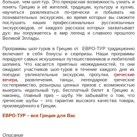
больше, чем шоп-тур. Это прекрасная возможность узнать и
понять Грецию и её жителей, традиции, культуру и кухню,
научиться развлекаться по-гречески и побывать на
познавательных экскурсиях, во время которых вы сможете
послушать наших профессиональных русскоязычных
экскурсоводов, от каждого рассказа которых захватывает
дух: вы погружаетесь в мир легенд и славного прошлого
Великой Эллады.
Программы шоп-туров в Грецию от ЕВРО-ТУР традиционно
включают в себя бонусы и сюрпризы. Наши программы
порадуют самых искушенных путешественников и любителей
шопинга. Что касается приятных неожиданностей, то они
ожидают участников шоп-туров в течение каждого дня их
поездки: увлекательные экскурсии, прогулки,
греческие
вечера
, развлечения, танцы, легендарное греческое
гостеприимство, розыгрыш ценных призов с возможностью
выиграть недельный тур, бесплатный билет в Грецию и,
наконец, главный приз – шубу. Не забывайте о том, что
греческие шубы – это гарантия высокого качества товара,
произведённого в Греции.
ЕВРО-ТУР – вся Греция для Вас
Описание