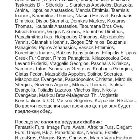
Tsaknakis D. - Sideridis I., Siaraferas Apostolos, Bartzoka
Athina, Iliopoulos Anastasios, Manola Efthimia, Tsamisis
Ioannis, Karamitros Thomas, Ntasiou Elisavet, Koskinaris
Dimitrios, Disiou Stamatia, Demkas Markos, Kostaras
Thomas, Koubanis Anastasios, Tsoumana Bros Ove,
Kitsios Ioannis, Gogos Nikolaos, Stoumbos Dimitrios,
Papadimitriou Ilias, Holopoulos Grigorios, Alexopoulos
Yannis, Giannakis Ioannis, Ziogos Efthimios, Bouzanis
Panagiotis, Piplios Athanasios, Vassos Efthimios,
Korentsidis Ioannis, Batzios Konstantinos, Filippidis Filippos,
Greek Fur Center, Rimos Panagiotis, Kiriazopoulou Goe,
Levanti Frideriki, Vraggalis Georgios, Paschalis Kiriakos,
Samaras Trifon, Soumalias Georgios, Koubanis Georgios,
Giatas Fedon, Matsakidis Appolon, Sotiriou Socrates,
Mitsopoulos Evangelos, Papadopoulos Christos, Mitroulis
Stergios, Govenos Argirios, Milonas Thomas, Tsalma
Evangelia, Fotiadis Lazaros, Vlachos Ilias, Nikolis
Evangelos, Markou Bros-Maleganos Th., Vogiatzis
Konstantinos & CO, Vassou Grigorios, Kalpazidis Nikolaos.
Во время посещения выставочного центра вам будет
предложен обед.
Посещение
салонов ведущих фабрик
:
Fantastik Furs, Image Furs, Avanti, Afrodita Furs, Elegant
Furs, Unipel, P.k.z. Papadopoulos, Naoumi, Estelle,
RizosBros, Gliagias Bros, Chrissos, Marco Varni Fashion