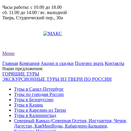
Часы работы: c 10.00 до 18.00
сб. 11.00 до 14.00 / вс. выходной
Тверь, Студенческий пер., 30а
+7 (4822) 34-11-82
+7 (4822) 34-11-83
evro-tour@yandex.ru
Меню
Главная
Компания
Акции и скидки
Полезно знать
Контакты
Наши предложения:
ГОРЯЩИЕ ТУРЫ
ЭКСКУРСИОННЫЕ ТУРЫ ИЗ ТВЕРИ ПО РОССИИ
Туры в Санкт-Петербург
Туры по городам России
Туры в Белоруссию
Туры в Казань
Туры в Карелию из Твери
Туры в Калининград
Северный Кавказ (Северная Осетия, Ингушетия, Чечня,
Дагестан, КавМинВоды, Кабардино-Балкария,