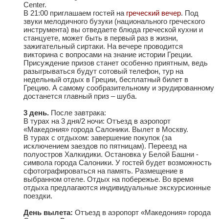
Center.
В 21:00 приглашаем гостей на
греческий вечер
. Под
звуки мелодичного бузуки (национального греческого
инструмента) вы отведаете блюда греческой кухни и
станцуете, может быть в первый раз в жизни,
зажигательный сиртаки. На вечере проводится
викторина с вопросами на знание истории Греции.
Присуждение призов станет особенно приятным, ведь
разыгрываться будут сотовый телефон, тур на
недельный отдых в Греции, бесплатный билет в
Грецию. А самому сообразительному и эрудированному
достанется главный приз – шуба.
3 день.
После завтрака:
В турах на 3 дня/2 ночи: Отъезд в аэропорт
«Македония» города Салоники. Вылет в Москву.
В турах с отдыхом: завершение покупок (за
исключением заездов по пятницам). Переезд на
полуостров Халкидики. Остановка у Белой Башни -
символа города Салоники. У гостей будет возможность
сфотографироваться на память. Размещение в
выбранном отеле. Отдых на побережье. Во время
отдыха предлагаются индивидуальные экскурсионные
поездки.
День вылета:
Отъезд в аэропорт «Македония» города