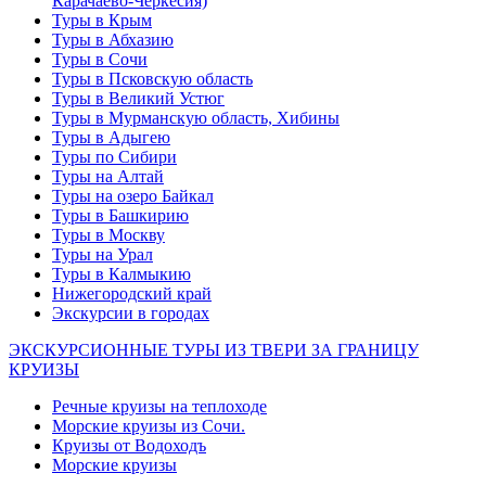
Карачаево-Черкесия)
Туры в Крым
Туры в Абхазию
Туры в Сочи
Туры в Псковскую область
Туры в Великий Устюг
Туры в Мурманскую область, Хибины
Туры в Адыгею
Туры по Сибири
Туры на Алтай
Туры на озеро Байкал
Туры в Башкирию
Туры в Москву
Туры на Урал
Туры в Калмыкию
Нижегородский край
Экскурсии в городах
ЭКСКУРСИОННЫЕ ТУРЫ ИЗ ТВЕРИ ЗА ГРАНИЦУ
КРУИЗЫ
Речные круизы на теплоходе
Морские круизы из Сочи.
Круизы от Водоходъ
Морские круизы