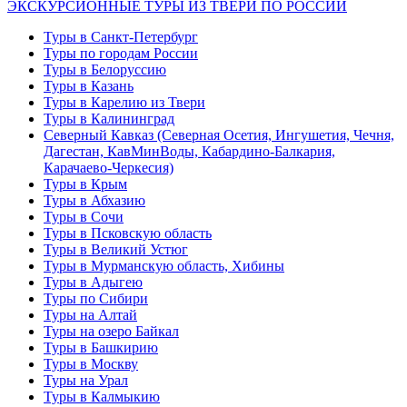
ЭКСКУРСИОННЫЕ ТУРЫ ИЗ ТВЕРИ ПО РОССИИ
Туры в Санкт-Петербург
Туры по городам России
Туры в Белоруссию
Туры в Казань
Туры в Карелию из Твери
Туры в Калининград
Северный Кавказ (Северная Осетия, Ингушетия, Чечня,
Дагестан, КавМинВоды, Кабардино-Балкария,
Карачаево-Черкесия)
Туры в Крым
Туры в Абхазию
Туры в Сочи
Туры в Псковскую область
Туры в Великий Устюг
Туры в Мурманскую область, Хибины
Туры в Адыгею
Туры по Сибири
Туры на Алтай
Туры на озеро Байкал
Туры в Башкирию
Туры в Москву
Туры на Урал
Туры в Калмыкию