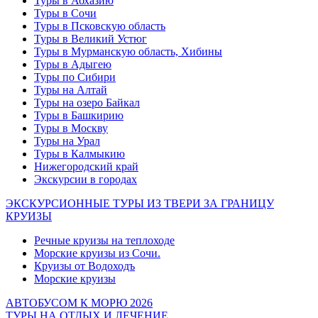
Туры в Абхазию
Туры в Сочи
Туры в Псковскую область
Туры в Великий Устюг
Туры в Мурманскую область, Хибины
Туры в Адыгею
Туры по Сибири
Туры на Алтай
Туры на озеро Байкал
Туры в Башкирию
Туры в Москву
Туры на Урал
Туры в Калмыкию
Нижегородский край
Экскурсии в городах
ЭКСКУРСИОННЫЕ ТУРЫ ИЗ ТВЕРИ ЗА ГРАНИЦУ
КРУИЗЫ
Речные круизы на теплоходе
Морские круизы из Сочи.
Круизы от Водоходъ
Морские круизы
АВТОБУСОМ К МОРЮ 2026
ТУРЫ НА ОТДЫХ И ЛЕЧЕНИЕ