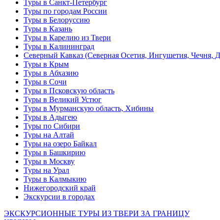
Туры в Санкт-Петербург
Туры по городам России
Туры в Белоруссию
Туры в Казань
Туры в Карелию из Твери
Туры в Калининград
Северный Кавказ (Северная Осетия, Ингушетия, Чечня, 
Туры в Крым
Туры в Абхазию
Туры в Сочи
Туры в Псковскую область
Туры в Великий Устюг
Туры в Мурманскую область, Хибины
Туры в Адыгею
Туры по Сибири
Туры на Алтай
Туры на озеро Байкал
Туры в Башкирию
Туры в Москву
Туры на Урал
Туры в Калмыкию
Нижегородский край
Экскурсии в городах
ЭКСКУРСИОННЫЕ ТУРЫ ИЗ ТВЕРИ ЗА ГРАНИЦУ