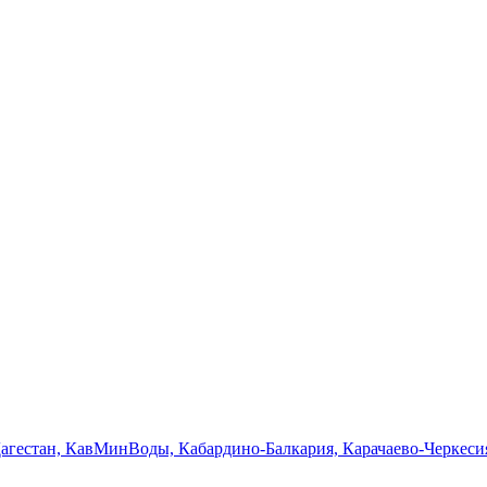
Дагестан, КавМинВоды, Кабардино-Балкария, Карачаево-Черкеси