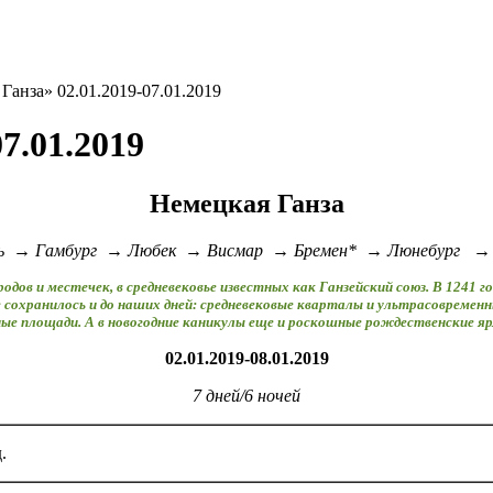
Ганза» 02.01.2019-07.01.2019
7.01.2019
Немецкая Ганза
ь → Гамбург → Любек → Висмар → Бремен* → Люнебург → 
ов и местечек, в средневековье известных как Ганзейский союз. В 1241 г
 сохранилось и до наших дней: средневековые кварталы и ультрасовременн
ые площади. А в новогодние каникулы еще и роскошные рождественские я
02.01.2019-
08.01.2019
7 дней/6 ночей
.