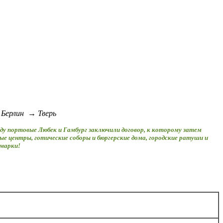
Берлин → Тверь
оду портовые Любек и Гамбург заключили договор, к которому затем
ые центры, готические соборы и бюргерские дома, городские ратуши и
рмарки!