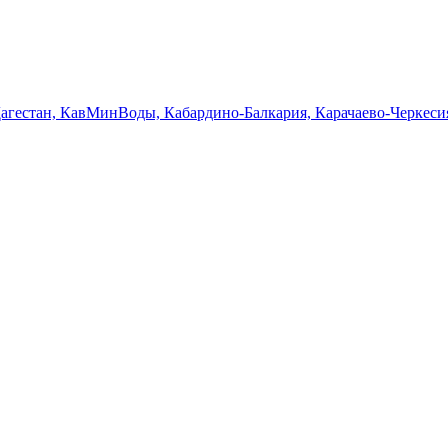
Дагестан, КавМинВоды, Кабардино-Балкария, Карачаево-Черкеси