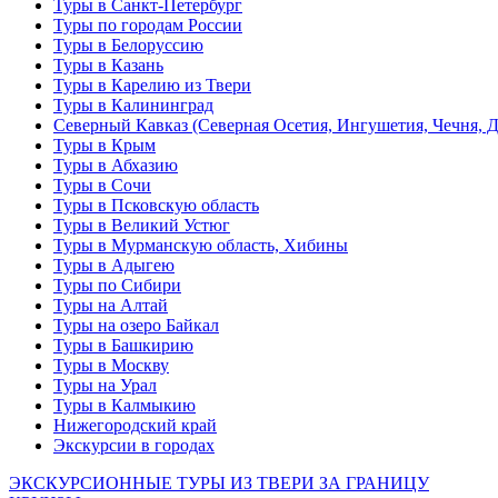
Туры в Санкт-Петербург
Туры по городам России
Туры в Белоруссию
Туры в Казань
Туры в Карелию из Твери
Туры в Калининград
Северный Кавказ (Северная Осетия, Ингушетия, Чечня, 
Туры в Крым
Туры в Абхазию
Туры в Сочи
Туры в Псковскую область
Туры в Великий Устюг
Туры в Мурманскую область, Хибины
Туры в Адыгею
Туры по Сибири
Туры на Алтай
Туры на озеро Байкал
Туры в Башкирию
Туры в Москву
Туры на Урал
Туры в Калмыкию
Нижегородский край
Экскурсии в городах
ЭКСКУРСИОННЫЕ ТУРЫ ИЗ ТВЕРИ ЗА ГРАНИЦУ