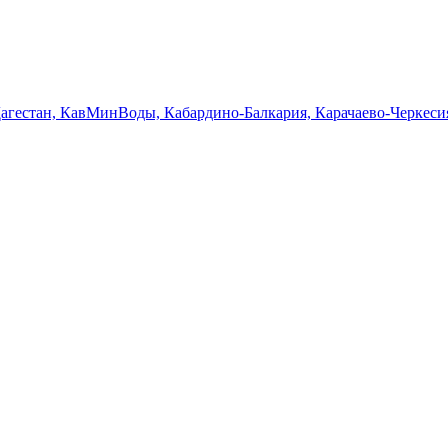
Дагестан, КавМинВоды, Кабардино-Балкария, Карачаево-Черкеси