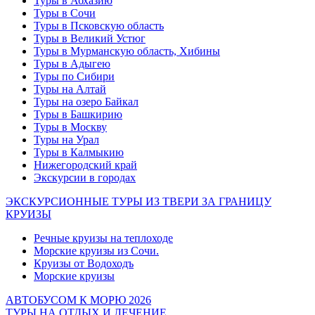
Туры в Абхазию
Туры в Сочи
Туры в Псковскую область
Туры в Великий Устюг
Туры в Мурманскую область, Хибины
Туры в Адыгею
Туры по Сибири
Туры на Алтай
Туры на озеро Байкал
Туры в Башкирию
Туры в Москву
Туры на Урал
Туры в Калмыкию
Нижегородский край
Экскурсии в городах
ЭКСКУРСИОННЫЕ ТУРЫ ИЗ ТВЕРИ ЗА ГРАНИЦУ
КРУИЗЫ
Речные круизы на теплоходе
Морские круизы из Сочи.
Круизы от Водоходъ
Морские круизы
АВТОБУСОМ К МОРЮ 2026
ТУРЫ НА ОТДЫХ И ЛЕЧЕНИЕ