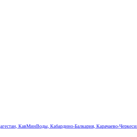
Дагестан, КавМинВоды, Кабардино-Балкария, Карачаево-Черкеси