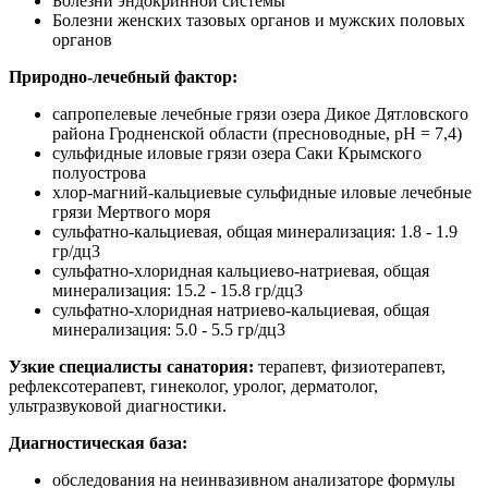
Болезни эндокринной системы
Болезни женских тазовых органов и мужских половых
органов
Природно-лечебный фактор:
сапропелевые лечебные грязи озера Дикое Дятловского
района Гродненской области (пресноводные, pH = 7,4)
сульфидные иловые грязи озера Саки Крымского
полуострова
хлор-магний-кальциевые сульфидные иловые лечебные
грязи Мертвого моря
сульфатно-кальциевая, общая минерализация: 1.8 - 1.9
гр/дц3
сульфатно-хлоридная кальциево-натриевая, общая
минерализация: 15.2 - 15.8 гр/дц3
сульфатно-хлоридная натриево-кальциевая, общая
минерализация: 5.0 - 5.5 гр/дц3
Узкие специалисты санатория:
терапевт, физиотерапевт,
рефлексотерапевт, гинеколог, уролог, дерматолог,
ультразвуковой диагностики.
Диагностическая база:
обследования на неинвазивном анализаторе формулы