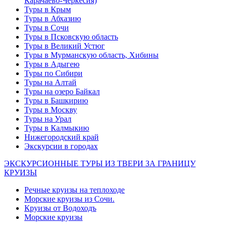
Карачаево-Черкесия)
Туры в Крым
Туры в Абхазию
Туры в Сочи
Туры в Псковскую область
Туры в Великий Устюг
Туры в Мурманскую область, Хибины
Туры в Адыгею
Туры по Сибири
Туры на Алтай
Туры на озеро Байкал
Туры в Башкирию
Туры в Москву
Туры на Урал
Туры в Калмыкию
Нижегородский край
Экскурсии в городах
ЭКСКУРСИОННЫЕ ТУРЫ ИЗ ТВЕРИ ЗА ГРАНИЦУ
КРУИЗЫ
Речные круизы на теплоходе
Морские круизы из Сочи.
Круизы от Водоходъ
Морские круизы