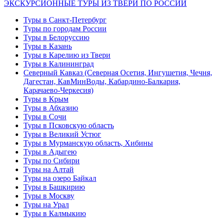
ЭКСКУРСИОННЫЕ ТУРЫ ИЗ ТВЕРИ ПО РОССИИ
Туры в Санкт-Петербург
Туры по городам России
Туры в Белоруссию
Туры в Казань
Туры в Карелию из Твери
Туры в Калининград
Северный Кавказ (Северная Осетия, Ингушетия, Чечня,
Дагестан, КавМинВоды, Кабардино-Балкария,
Карачаево-Черкесия)
Туры в Крым
Туры в Абхазию
Туры в Сочи
Туры в Псковскую область
Туры в Великий Устюг
Туры в Мурманскую область, Хибины
Туры в Адыгею
Туры по Сибири
Туры на Алтай
Туры на озеро Байкал
Туры в Башкирию
Туры в Москву
Туры на Урал
Туры в Калмыкию