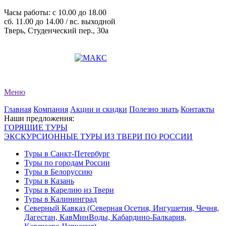
Часы работы: c 10.00 до 18.00
сб. 11.00 до 14.00 / вс. выходной
Тверь, Студенческий пер., 30а
+7 (4822) 34-11-82
+7 (4822) 34-11-83
evro-tour@yandex.ru
Меню
Главная
Компания
Акции и скидки
Полезно знать
Контакты
Наши предложения:
ГОРЯЩИЕ ТУРЫ
ЭКСКУРСИОННЫЕ ТУРЫ ИЗ ТВЕРИ ПО РОССИИ
Туры в Санкт-Петербург
Туры по городам России
Туры в Белоруссию
Туры в Казань
Туры в Карелию из Твери
Туры в Калининград
Северный Кавказ (Северная Осетия, Ингушетия, Чечня,
Дагестан, КавМинВоды, Кабардино-Балкария,