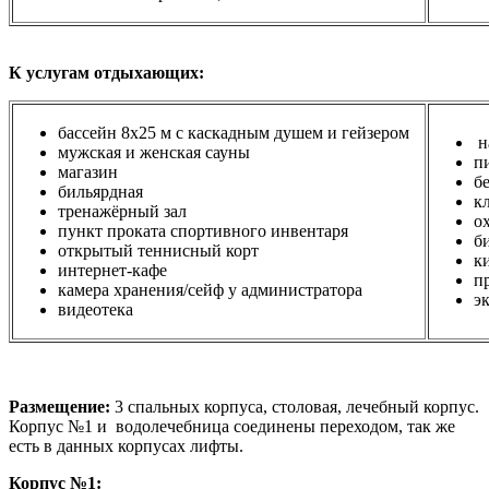
К услугам отдыхающих:
бассейн 8х25 м с каскадным душем и гейзером
н
мужская и женская сауны
п
магазин
б
бильярдная
к
тренажёрный зал
о
пункт проката спортивного инвентаря
б
открытый теннисный корт
к
интернет-кафе
п
камера хранения/сейф у администратора
э
видеотека
Размещение:
3 спальных корпуса, столовая, лечебный корпус.
Корпус №1 и водолечебница соединены переходом, так же
есть в данных корпусах лифты.
Корпус №1: