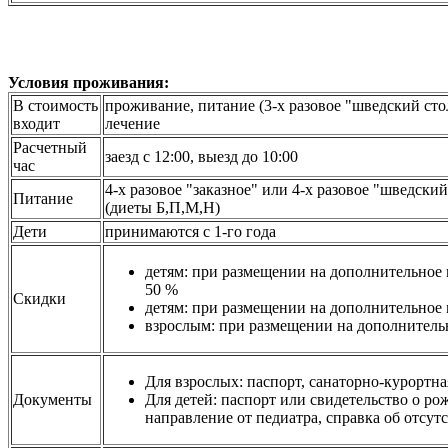
Условия проживания:
В стоимость
проживание, питание (3-х разовое "шведский стол
входит
лечение
Расчетный
заезд с 12:00, выезд до 10:00
час
4-х разовое "заказное" или 4-х разовое "шведски
Питание
(диеты Б,П,М,Н)
Дети
принимаются с 1-го года
детям: при размещении на дополнительное м
50 %
Скидки
детям: при размещении на дополнительное ме
взрослым: при размещении на дополнительн
Для взрослых:
паспорт, санаторно-курортная
Документы
Для детей: паспорт или свидетельство о ро
направление от педиатра, справка об отсу