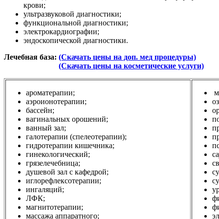
крови;
ультразвуковой диагностики;
функциональной диагностики;
электрокардиографии;
эндоскопической диагностики.
Лечебная база:
(Скачать цены на доп. мед процедуры)
(Скачать цены на косметические услуги)
ароматерапии;
м
аэроионотерапии;
о
бассейн;
о
вагинальных орошений;
п
ванный зал;
п
галотерапии (спелеотерапии);
п
гидротерапии кишечника;
п
гинекологический;
с
грязелечебница;
с
душевой зал с кафедрой;
с
иглорефлексотерапии;
с
ингаляций;
у
ЛФК;
ф
магнитотерапии;
ф
массажа аппаратного;
э