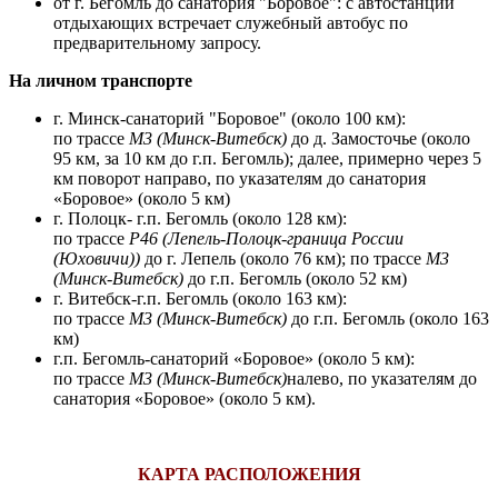
от г. Бегомль до санатория "Боровое": с автостанции
отдыхающих встречает служебный автобус по
предварительному запросу.
На личном транспорте
г. Минск-санаторий "Боровое" (около 100 км):
по трассе
М3 (Минск-Витебск)
до д. Замосточье (около
95 км, за 10 км до г.п. Бегомль); далее, примерно через 5
км поворот направо, по указателям до санатория
«Боровое» (около 5 км)
г. Полоцк- г.п. Бегомль (около 128 км):
по трассе
Р46 (Лепель-Полоцк-граница России
(Юховичи))
до г. Лепель (около 76 км); по трассе
М3
(Минск-Витебск)
до г.п. Бегомль (около 52 км)
г. Витебск-г.п. Бегомль (около 163 км):
по трассе
М3 (Минск-Витебск)
до г.п. Бегомль (около 163
км)
г.п. Бегомль-санаторий «Боровое» (около 5 км):
по трассе
М3 (Минск-Витебск)
налево, по указателям до
санатория «Боровое» (около 5 км).
КАРТА РАСПОЛОЖЕНИЯ