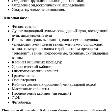
Отделение функциональной диагностики;
Отделение эндоскопических исследований;
Ультра-звуковые исследования.
Лечебная база:
Физиотерапия
Души: подводный душ-массаж, душ-Шарко, восходящий
душ, циркулярный душ
Ванны: минеральные ванны, ванна суховоздушная
углекислая, жемчужная ванна, жемчужно-солодковая
ванна, жемчужная ванна с добавлением препарата
"Биолонг", ванны йодобромные, хвойные, скипидарные
ванны
Кабинет кишечных процедур
Урологический кабинет
Гинекологический кабинет
Грязелечение
Озонотерапия
Кабинет десневых орошений минеральной водой,
Массажные кабинеты
Процедурный кабинет (инъекции)
ЛФК
Фитобочка
Природный лечебный фактор:
бювет с минеральной водой