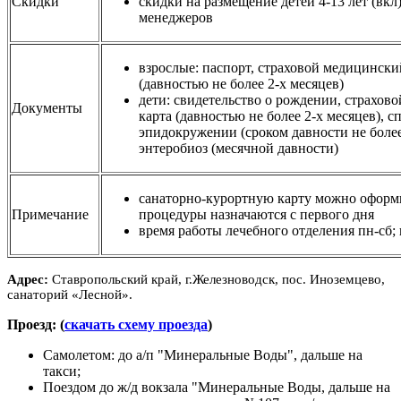
Скидки
скидки на размещение детей 4-13 лет (вкл
менеджеров
взрослые: паспорт, страховой медицински
(давностью не более 2-х месяцев)
дети: свидетельство о рождении, страхов
Документы
карта (давностью не более 2-х месяцев), с
эпидокружении (сроком давности не более
энтеробиоз (месячной давности)
санаторно-курортную карту можно оформит
Примечание
процедуры назначаются с первого дня
время работы лечебного отделения пн-сб; 
Адрес:
Ставропольский край, г.Железноводск, пос. Иноземцево,
санаторий «Лесной».
Проезд: (
скачать схему проезда
)
Самолетом: до а/п "Минеральные Воды",
дальше на
такси
;
Поездом до ж/д вокзала "Минеральные Воды,
дальше на