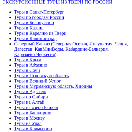
ЭКСКУРСИОННЫЕ ТУРЫ ИЗ ТВЕРИ ПО РОССИИ
Туры в Санкт-Петербург
Туры по городам России
Туры в Белоруссию
Туры в Казань
Туры в Карелию из Твери
Туры в Калининград
Северный Кавказ (Северная Осетия, Ингушетия, Чечня,
Дагестан, КавМинВоды, Кабардино-Балкария,
Карачаево-Черкесия)
Туры в Крым
Туры в Абхазию
Туры в Сочи
Туры в Псковскую область
Туры в Великий Устюг
Туры в Мурманскую область, Хибины
Туры в Адыгею
Туры по Сибири
Туры на Алтай
Туры на озеро Байкал
Туры в Башкирию
Туры в Москву
Туры на Урал
Туры в Калмыкию