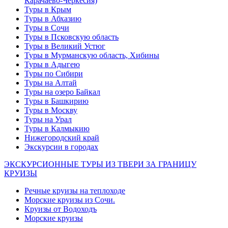
Карачаево-Черкесия)
Туры в Крым
Туры в Абхазию
Туры в Сочи
Туры в Псковскую область
Туры в Великий Устюг
Туры в Мурманскую область, Хибины
Туры в Адыгею
Туры по Сибири
Туры на Алтай
Туры на озеро Байкал
Туры в Башкирию
Туры в Москву
Туры на Урал
Туры в Калмыкию
Нижегородский край
Экскурсии в городах
ЭКСКУРСИОННЫЕ ТУРЫ ИЗ ТВЕРИ ЗА ГРАНИЦУ
КРУИЗЫ
Речные круизы на теплоходе
Морские круизы из Сочи.
Круизы от Водоходъ
Морские круизы