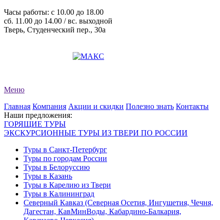
Часы работы: c 10.00 до 18.00
сб. 11.00 до 14.00 / вс. выходной
Тверь, Студенческий пер., 30а
+7 (4822) 34-11-82
+7 (4822) 34-11-83
evro-tour@yandex.ru
Меню
Главная
Компания
Акции и скидки
Полезно знать
Контакты
Наши предложения:
ГОРЯЩИЕ ТУРЫ
ЭКСКУРСИОННЫЕ ТУРЫ ИЗ ТВЕРИ ПО РОССИИ
Туры в Санкт-Петербург
Туры по городам России
Туры в Белоруссию
Туры в Казань
Туры в Карелию из Твери
Туры в Калининград
Северный Кавказ (Северная Осетия, Ингушетия, Чечня,
Дагестан, КавМинВоды, Кабардино-Балкария,