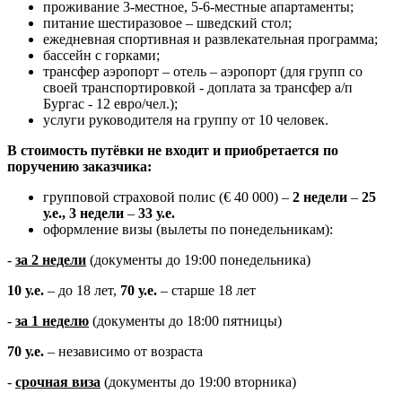
проживание 3-местное, 5-6-местные апартаменты;
питание шестиразовое
–
шведский стол;
ежедневная спортивная и развлекательная программа;
бассейн с горками;
трансфер аэропорт
–
отель
–
аэропорт
(для групп со
своей транспортировкой - доплата за трансфер а/п
Бургас - 12 евро/чел.);
услуги руководителя на группу от 10 человек.
В стоимость путёвки не входит и приобретается по
поручению заказчика:
групповой страховой полис (€ 40 000) –
2 недели
–
25
у.е.,
3 недели
–
33 у.е.
оформление визы (вылеты по понедельникам):
-
за 2 недели
(документы до 19:00 понедельника)
10 у.е.
– до 18 лет,
70 у.е.
– старше 18 лет
-
за 1 неделю
(документы до 18:00 пятницы)
70 у.е.
– независимо от возраста
-
срочная виза
(документы до 19:00 вторника)