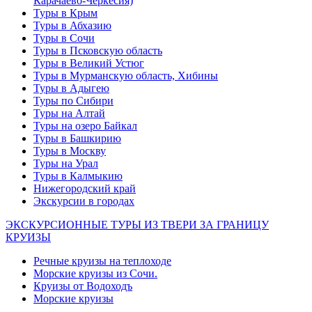
Карачаево-Черкесия)
Туры в Крым
Туры в Абхазию
Туры в Сочи
Туры в Псковскую область
Туры в Великий Устюг
Туры в Мурманскую область, Хибины
Туры в Адыгею
Туры по Сибири
Туры на Алтай
Туры на озеро Байкал
Туры в Башкирию
Туры в Москву
Туры на Урал
Туры в Калмыкию
Нижегородский край
Экскурсии в городах
ЭКСКУРСИОННЫЕ ТУРЫ ИЗ ТВЕРИ ЗА ГРАНИЦУ
КРУИЗЫ
Речные круизы на теплоходе
Морские круизы из Сочи.
Круизы от Водоходъ
Морские круизы