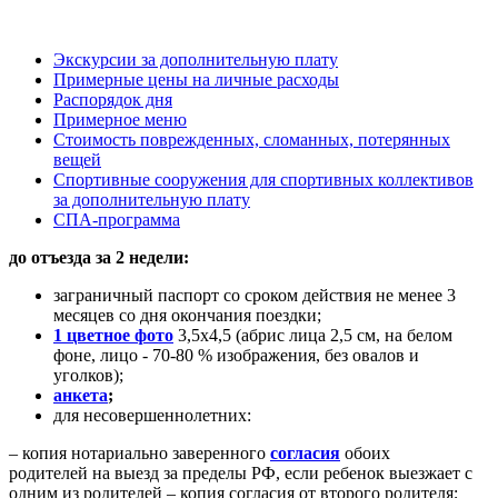
Экскурсии за дополнительную плату
Примерные цены на личные расходы
Распорядок дня
Примерное меню
Стоимость поврежденных, сломанных, потерянных
вещей
Спортивные сооружения для спортивных коллективов
за дополнительную плату
СПА-программа
до отъезда за 2 недели:
заграничный паспорт со сроком действия не менее 3
месяцев со дня окончания поездки;
1 цветное фото
3,5х4,5
(абрис лица 2,5 см, на белом
фоне, лицо - 70-80 % изображения, без овалов и
уголков);
анкета
;
для несовершеннолетних:
– копия нотариально заверенного
согласия
обоих
родителей на выезд за пределы РФ, если ребенок выезжает с
одним из родителей
–
копия согласия от второго родителя;