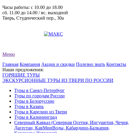
Часы работы: c 10.00 до 18.00
сб. 11.00 до 14.00 / вс. выходной
Тверь, Студенческий пер., 30а
+7 (4822) 34-11-82
+7 (4822) 34-11-83
evro-tour@yandex.ru
Меню
Главная
Компания
Акции и скидки
Полезно знать
Контакты
Наши предложения:
ГОРЯЩИЕ ТУРЫ
ЭКСКУРСИОННЫЕ ТУРЫ ИЗ ТВЕРИ ПО РОССИИ
Туры в Санкт-Петербург
Туры по городам России
Туры в Белоруссию
Туры в Казань
Туры в Карелию из Твери
Туры в Калининград
Северный Кавказ (Северная Осетия, Ингушетия, Чечня,
Дагестан, КавМинВоды, Кабардино-Балкария,