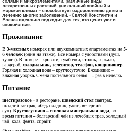
солями и микроэлементами, различные виды
лекарственных растений, уникальный хвойный и
морской климат – способствует
оздоровлению детей и
лечению многих заболеваний
. «Святой Константин и
Елена» идеально подходит для тех, кто ценит уют и
спокойствие.
Проживание
В
3-местных
номерах или двухкомнатных апартаментах на
5-
6 человек
(один на этаже). Все номера с удобствами (душ,
туалет). В номере – кровати, тумбочки, столик, зеркало,
гардероб,
холодильник, телевизор, телефон, кондиционер
.
Горячая и холодная вода – круглосуточно. Ежедневно –
влажная уборка. Смена постельного белья – 1 раз в неделю.
Питание
шестиразовое
– в ресторане,
шведский стол
(завтрак,
поздний завтрак, обед, полдник, ужин, вечерний
суп).
Круглосуточно – столовая минеральная вода
, во
время питания – болгарский чай из лечебных трав, холодный
чай, кола, фанта, спрайт.