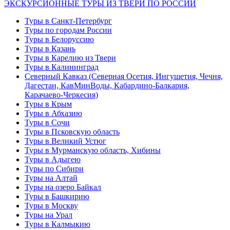
ЭКСКУРСИОННЫЕ ТУРЫ ИЗ ТВЕРИ ПО РОССИИ
Туры в Санкт-Петербург
Туры по городам России
Туры в Белоруссию
Туры в Казань
Туры в Карелию из Твери
Туры в Калининград
Северный Кавказ (Северная Осетия, Ингушетия, Чечня,
Дагестан, КавМинВоды, Кабардино-Балкария,
Карачаево-Черкесия)
Туры в Крым
Туры в Абхазию
Туры в Сочи
Туры в Псковскую область
Туры в Великий Устюг
Туры в Мурманскую область, Хибины
Туры в Адыгею
Туры по Сибири
Туры на Алтай
Туры на озеро Байкал
Туры в Башкирию
Туры в Москву
Туры на Урал
Туры в Калмыкию