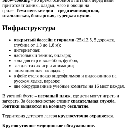
Show-cooking
– во время основного питания перед вами
приготовят блины, оладьи, мясо и овощи на
гриле.
Тематические дни
–
средиземноморская,
итальянская, болгарская, турецкая кухни.
Инфраструктура
открытый бассейн с горками
(25х12,5, 5 дорожек,
глубина от 1,3 до 1,8 м);
интернет-зал;
настольный теннис, бильярд;
зона для игр в волейбол, футбол;
зал для тихих игр и анимации;
анимационная площадка;
в фойе отеля показ видеофильмов и видеоклипов на
русском языке, караоке;
две оборудованные учебные комнаты на 16 мест каждая.
В уютной бухте –
песчаный пляж
, где дети могут играть и
загорать. За безопасностью следит
спасательная служба.
Зонтики выдаются на комнату бесплатно.
Территория детского лагеря
круглосуточно охраняется
.
Круглосуточное медицинское обслуживание.