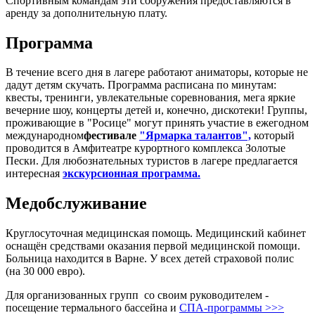
Спортивным командам эти сооружения предоставляются в
аренду за дополнительную плату.
Программа
В течение всего дня в лагере работают аниматоры, которые не
дадут детям скучать. Программа расписана по минутам:
квесты, тренинги, увлекательные соревнования, мега яркие
вечерние шоу, концерты детей и, конечно, дискотеки! Группы,
проживающие в "Росице" могут принять участие в ежегодном
международном
фестивале
"Ярмарка талантов",
который
проводится в Амфитеатре курортного комплекса Золотые
Пески. Для любознательных туристов в лагере предлагается
интересная
экскурсионная программа
.
Медобслуживание
Круглосуточная медицинская помощь. Медицинский кабинет
оснащён средствами оказания первой медицинской помощи.
Больница находится в Варне. У всех детей страховой полис
(на 30 000 евро).
Для организованных групп со своим руководителем -
посещение термального бассейна и
СПА-программы >>>