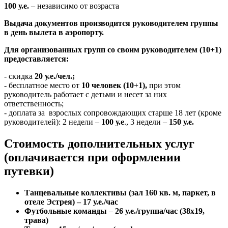
100 у.е.
– независимо от возраста
Выдача документов производится руководителем группы
в день вылета в аэропорту.
Для организованных групп со своим руководителем (10+1)
предоставляется:
- скидка
20 у.е./чел.;
- бесплатное место от
10 человек (10+1),
при этом
руководитель работает с детьми и несет за них
ответственность;
- доплата за взрослых сопровождающих старше 18 лет (кроме
руководителей): 2 недели
–
100 у.е
.
, 3 недели
–
150 у.е.
Стоимость дополнительных услуг
(оплачивается при оформлении
путевки)
Танцевальные коллективы (зал 160 кв. м, паркет, в
отеле Эстрея)
–
17
у.е./час
Футбольные команды
–
26 у.е./группа/час (38х19,
трава)