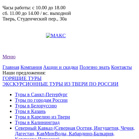
Часы работы: c 10.00 до 18.00
сб. 11.00 до 14.00 / вс. выходной
Тверь, Студенческий пер., 30а
+7 (4822) 34-11-82
+7 (4822) 34-11-83
evro-tour@yandex.ru
Меню
Главная
Компания
Акции и скидки
Полезно знать
Контакты
Наши предложения:
ГОРЯЩИЕ ТУРЫ
ЭКСКУРСИОННЫЕ ТУРЫ ИЗ ТВЕРИ ПО РОССИИ
Туры в Санкт-Петербург
Туры по городам России
Туры в Белоруссию
Туры в Казань
Туры в Карелию из Твери
Туры в Калининград
Северный Кавказ (Северная Осетия, Ингушетия, Чечня,
Дагестан, КавМинВоды, Кабардино-Балкария,