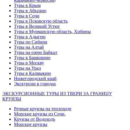
Карачаево-Черкесия)
Туры в Крым
Туры в Абхазию
Туры в Сочи
Туры в Псковскую область
Туры в Великий Устюг
Туры в Мурманскую область, Хибины
Туры в Адыгею
Туры по Сибири
Туры на Алтай
Туры на озеро Байкал
Туры в Башкирию
Туры в Москву
Туры на Урал
Туры в Калмыкию
Нижегородский край
Экскурсии в городах
ЭКСКУРСИОННЫЕ ТУРЫ ИЗ ТВЕРИ ЗА ГРАНИЦУ
КРУИЗЫ
Речные круизы на теплоходе
Морские круизы из Сочи.
Круизы от Водоходъ
Морские круизы