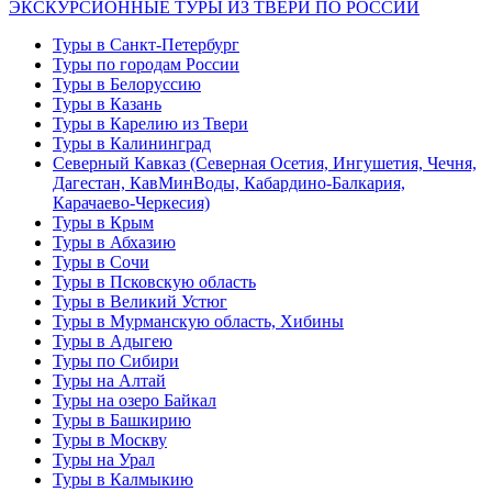
ЭКСКУРСИОННЫЕ ТУРЫ ИЗ ТВЕРИ ПО РОССИИ
Туры в Санкт-Петербург
Туры по городам России
Туры в Белоруссию
Туры в Казань
Туры в Карелию из Твери
Туры в Калининград
Северный Кавказ (Северная Осетия, Ингушетия, Чечня,
Дагестан, КавМинВоды, Кабардино-Балкария,
Карачаево-Черкесия)
Туры в Крым
Туры в Абхазию
Туры в Сочи
Туры в Псковскую область
Туры в Великий Устюг
Туры в Мурманскую область, Хибины
Туры в Адыгею
Туры по Сибири
Туры на Алтай
Туры на озеро Байкал
Туры в Башкирию
Туры в Москву
Туры на Урал
Туры в Калмыкию