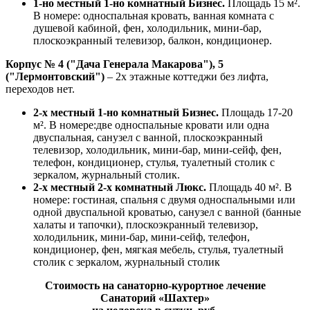
1-но местный 1-но комнатный Бизнес.
Площадь 15 м².
В номере: односпальная кровать, ванная комната с
душевой кабиной, фен, холодильник, мини-бар,
плоскоэкранный телевизор, балкон, кондиционер.
Корпус № 4 ("Дача Генерала Макарова"), 5
("Лермонтовский")
– 2х этажные коттеджи без лифта,
переходов нет.
2-х местный 1-но комнатный Бизнес.
Площадь 17-20
м².
В номере:
две односпальные кровати
или одна
двуспальная
,
санузел с ванной
, плоскоэкранный
телевизор, холодильник, мини-бар, мини-сейф, фен,
телефон, кондиционер, стулья, туалетный столик с
зеркалом, журнальный столик.
2-х местный 2-х комнатный Люкс.
Площадь 40 м². В
номере: гостиная, спальня
с двумя односпальными или
одной двуспальной кроватью,
санузел с ванной
(банные
халаты и тапочки), плоскоэкранный телевизор,
холодильник, мини-бар, мини-сейф, телефон,
кондиционер, фен, мягкая мебель, стулья, туалетный
столик с зеркалом, журнальный столик
Стоимость на санаторно-курортное лечение
Санаторий «Шахтер»