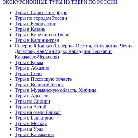
ЭКСКУРСИОННЫЕ ТУРЫ ИЗ ТВЕРИ ПО РОССИИ
Туры в Санкт-Петербург
Туры по городам России
Туры в Белоруссию
Туры в Казань
Туры в Карелию из Твери
Туры в Калининград
Северный Кавказ (Северная Осетия, Ингушетия, Чечня,
Дагестан, КавМинВоды, Кабардино-Балкария,
Карачаево-Черкесия)
Туры в Крым
Туры в Абхазию
Туры в Сочи
Туры в Псковскую область
Туры в Великий Устюг
Туры в Мурманскую область, Хибины
Туры в Адыгею
Туры по Сибири
Туры на Алтай
Туры на озеро Байкал
Туры в Башкирию
Туры в Москву
Туры на Урал
Туры в Калмыкию