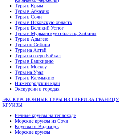
Карачаево-Черкесия)
Туры в Крым
Туры в Абхазию
Туры в Сочи
Туры в Псковскую область
Туры в Великий Устюг
Туры в Мурманскую область, Хибины
Туры в Адыгею
Туры по Сибири
Туры на Алтай
Туры на озеро Байкал
Туры в Башкирию
Туры в Москву
Туры на Урал
Туры в Калмыкию
Нижегородский край
Экскурсии в городах
ЭКСКУРСИОННЫЕ ТУРЫ ИЗ ТВЕРИ ЗА ГРАНИЦУ
КРУИЗЫ
Речные круизы на теплоходе
Морские круизы из Сочи.
Круизы от Водоходъ
Морские круизы