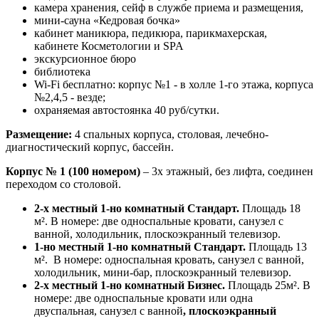
камера хранения, сейф в службе приема и размещения,
мини-сауна «Кедровая бочка»
кабинет маникюра, педикюра, парикмахерская,
кабинете Косметологии и SPA
экскурсионное бюро
библиотека
Wi-Fi бесплатно: корпус №1 - в холле 1-го этажа, корпуса
№2,4,5 - везде;
охраняемая автостоянка 40 руб/сутки.
Размещение:
4 спальных корпуса, столовая,
лечебно-
диагностический корпус, бассейн.
Корпус № 1 (100 номером)
– 3х этажный, без лифта, соединен
переходом со столовой.
2-х местный 1-но комнатный Стандарт.
Площадь 18
м². В номере: две односпальные кровати, санузел с
ванной, холодильник, плоскоэкранный телевизор.
1-но местный 1-но комнатный Стандарт.
Площадь 13
м². В номере: односпальная кровать,
санузел с ванной
,
холодильник, мини-бар, плоскоэкранный телевизор.
2-х местный 1-но комнатный Бизнес.
Площадь 25м². В
номере:
две односпальные кровати или одна
двуспальная
,
санузел с ванной
, плоскоэкранный