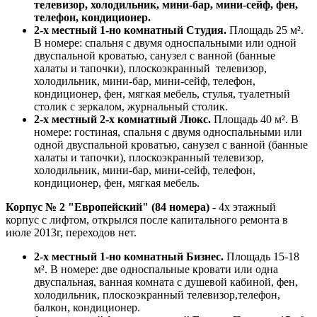
телевизор, холодильник, мини-бар, мини-сейф, фен,
телефон, кондиционер.
2-х местный 1-но комнатный Студия.
Площадь 25 м².
В номере: спальня с двумя односпальными или одной
двуспальной кроватью,
санузел с ванной
(банные
халаты и тапочки), плоскоэкранный телевизор,
холодильник, мини-бар, мини-сейф, телефон,
кондиционер, фен, мягкая мебель, стулья, туалетный
столик с зеркалом, журнальный столик.
2-х местный 2-х комнатный Люкс.
Площадь 40 м². В
номере: гостиная, спальня
с двумя односпальными или
одной двуспальной кроватью,
санузел с ванной
(банные
халаты и тапочки), плоскоэкранный телевизор,
холодильник, мини-бар, мини-сейф, телефон,
кондиционер, фен, мягкая мебель.
Корпус № 2 "Европейский"
(84 номера)
- 4х этажный
корпус с лифтом, открылся после капитального ремонта в
июле 2013г, переходов нет.
2-х местный 1-но комнатный Бизнес.
Площадь 15-18
м². В номере: две односпальные кровати
или одна
двуспальная
, ванная комната с душевой кабиной, фен,
холодильник, плоскоэкранный телевизор,телефон,
балкон, кондиционер.