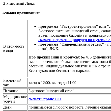
2-х местный
Люкс
Условия проживания:
программа "Гастроэнтерология" или "Л
3-разовое питание "шведский стол", сана
врача, посещение бассейна и тренажерног
скачать перечень процедур по путевке 
программа "Оздоровление и отдых"
- п
В стоимость
стол", ЛФК.
входит
Про проживании в корпусах № 4, 5 дополните
смена постельного белья, посещение аквазоны 
бассейна, индивидуальное занятие ЛФК с тренеро
Ессентуков или бесплатная парковка.
Расчетный
заезд в 12:00, выезд до 11:00
час
Питание
3-разовое "шведский стол"
Медицинские
скачать прайс >>>
услуги
Дети
принимаются с любого возраста, лечение оказыва