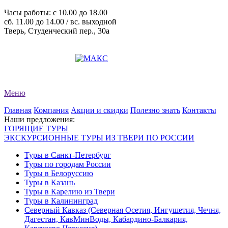
Часы работы: c 10.00 до 18.00
сб. 11.00 до 14.00 / вс. выходной
Тверь, Студенческий пер., 30а
+7 (4822) 34-11-82
+7 (4822) 34-11-83
evro-tour@yandex.ru
Меню
Главная
Компания
Акции и скидки
Полезно знать
Контакты
Наши предложения:
ГОРЯЩИЕ ТУРЫ
ЭКСКУРСИОННЫЕ ТУРЫ ИЗ ТВЕРИ ПО РОССИИ
Туры в Санкт-Петербург
Туры по городам России
Туры в Белоруссию
Туры в Казань
Туры в Карелию из Твери
Туры в Калининград
Северный Кавказ (Северная Осетия, Ингушетия, Чечня,
Дагестан, КавМинВоды, Кабардино-Балкария,