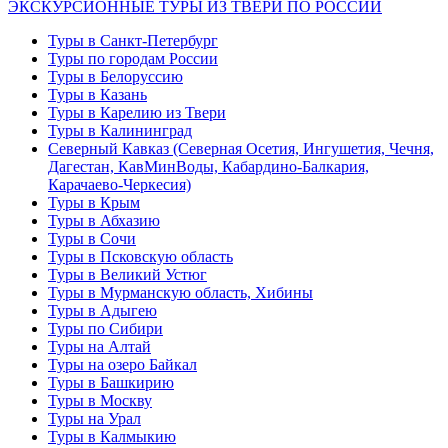
ЭКСКУРСИОННЫЕ ТУРЫ ИЗ ТВЕРИ ПО РОССИИ
Туры в Санкт-Петербург
Туры по городам России
Туры в Белоруссию
Туры в Казань
Туры в Карелию из Твери
Туры в Калининград
Северный Кавказ (Северная Осетия, Ингушетия, Чечня,
Дагестан, КавМинВоды, Кабардино-Балкария,
Карачаево-Черкесия)
Туры в Крым
Туры в Абхазию
Туры в Сочи
Туры в Псковскую область
Туры в Великий Устюг
Туры в Мурманскую область, Хибины
Туры в Адыгею
Туры по Сибири
Туры на Алтай
Туры на озеро Байкал
Туры в Башкирию
Туры в Москву
Туры на Урал
Туры в Калмыкию