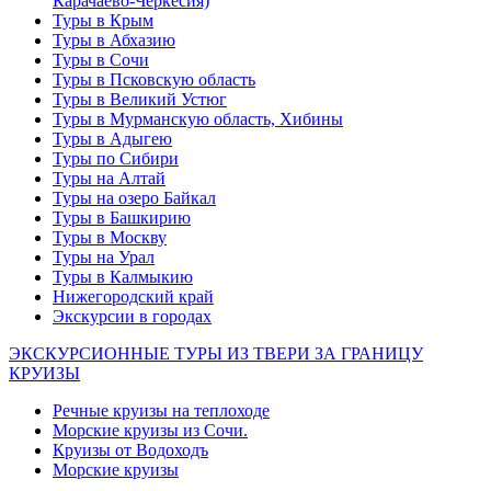
Карачаево-Черкесия)
Туры в Крым
Туры в Абхазию
Туры в Сочи
Туры в Псковскую область
Туры в Великий Устюг
Туры в Мурманскую область, Хибины
Туры в Адыгею
Туры по Сибири
Туры на Алтай
Туры на озеро Байкал
Туры в Башкирию
Туры в Москву
Туры на Урал
Туры в Калмыкию
Нижегородский край
Экскурсии в городах
ЭКСКУРСИОННЫЕ ТУРЫ ИЗ ТВЕРИ ЗА ГРАНИЦУ
КРУИЗЫ
Речные круизы на теплоходе
Морские круизы из Сочи.
Круизы от Водоходъ
Морские круизы