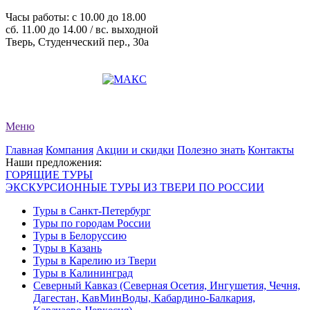
Часы работы: c 10.00 до 18.00
сб. 11.00 до 14.00 / вс. выходной
Тверь, Студенческий пер., 30а
+7 (4822) 34-11-82
+7 (4822) 34-11-83
evro-tour@yandex.ru
Меню
Главная
Компания
Акции и скидки
Полезно знать
Контакты
Наши предложения:
ГОРЯЩИЕ ТУРЫ
ЭКСКУРСИОННЫЕ ТУРЫ ИЗ ТВЕРИ ПО РОССИИ
Туры в Санкт-Петербург
Туры по городам России
Туры в Белоруссию
Туры в Казань
Туры в Карелию из Твери
Туры в Калининград
Северный Кавказ (Северная Осетия, Ингушетия, Чечня,
Дагестан, КавМинВоды, Кабардино-Балкария,