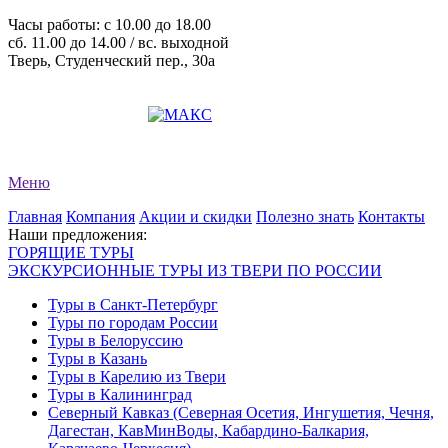
Часы работы: c 10.00 до 18.00
сб. 11.00 до 14.00 / вс. выходной
Тверь, Студенческий пер., 30а
+7 (4822) 34-11-82
+7 (4822) 34-11-83
evro-tour@yandex.ru
Меню
Главная
Компания
Акции и скидки
Полезно знать
Контакты
Наши предложения:
ГОРЯЩИЕ ТУРЫ
ЭКСКУРСИОННЫЕ ТУРЫ ИЗ ТВЕРИ ПО РОССИИ
Туры в Санкт-Петербург
Туры по городам России
Туры в Белоруссию
Туры в Казань
Туры в Карелию из Твери
Туры в Калининград
Северный Кавказ (Северная Осетия, Ингушетия, Чечня,
Дагестан, КавМинВоды, Кабардино-Балкария,