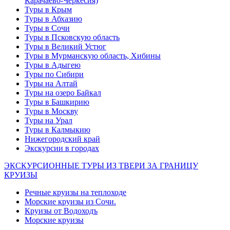
Карачаево-Черкесия)
Туры в Крым
Туры в Абхазию
Туры в Сочи
Туры в Псковскую область
Туры в Великий Устюг
Туры в Мурманскую область, Хибины
Туры в Адыгею
Туры по Сибири
Туры на Алтай
Туры на озеро Байкал
Туры в Башкирию
Туры в Москву
Туры на Урал
Туры в Калмыкию
Нижегородский край
Экскурсии в городах
ЭКСКУРСИОННЫЕ ТУРЫ ИЗ ТВЕРИ ЗА ГРАНИЦУ
КРУИЗЫ
Речные круизы на теплоходе
Морские круизы из Сочи.
Круизы от Водоходъ
Морские круизы