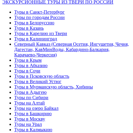
ЭКСКУРСИОННЫЕ ТУРЫ ИЗ ТВЕРИ ПО РОССИИ
Туры в Санкт-Петербург
Туры по городам России
Туры в Белоруссию
Туры в Казань
Туры в Карелию из Твери
Туры в Калининград
Северный Кавказ (Северная Осетия, Ингушетия, Чечня,
Дагестан, КавМинВоды, Кабардино-Балкария,
Карачаево-Черкесия)
Туры в Крым
Туры в Абхазию
Туры в Сочи
Туры в Псковскую область
Туры в Великий Устюг
Туры в Мурманскую область, Хибины
Туры в Адыгею
Туры по Сибири
Туры на Алтай
Туры на озеро Байкал
Туры в Башкирию
Туры в Москву
Туры на Урал
Туры в Калмыкию