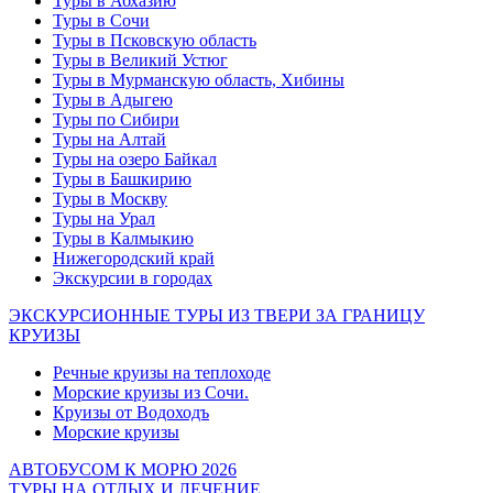
Туры в Абхазию
Туры в Сочи
Туры в Псковскую область
Туры в Великий Устюг
Туры в Мурманскую область, Хибины
Туры в Адыгею
Туры по Сибири
Туры на Алтай
Туры на озеро Байкал
Туры в Башкирию
Туры в Москву
Туры на Урал
Туры в Калмыкию
Нижегородский край
Экскурсии в городах
ЭКСКУРСИОННЫЕ ТУРЫ ИЗ ТВЕРИ ЗА ГРАНИЦУ
КРУИЗЫ
Речные круизы на теплоходе
Морские круизы из Сочи.
Круизы от Водоходъ
Морские круизы
АВТОБУСОМ К МОРЮ 2026
ТУРЫ НА ОТДЫХ И ЛЕЧЕНИЕ