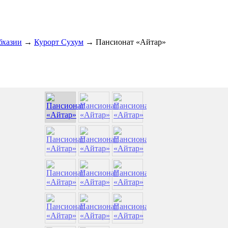
бхазии
→
Курорт Сухум
→
Пансионат «Айтар»