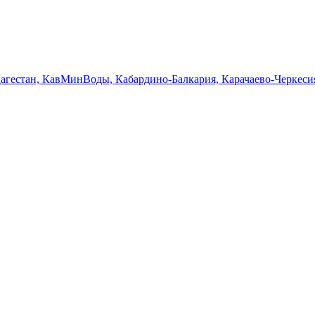
Дагестан, КавМинВоды, Кабардино-Балкария, Карачаево-Черкеси