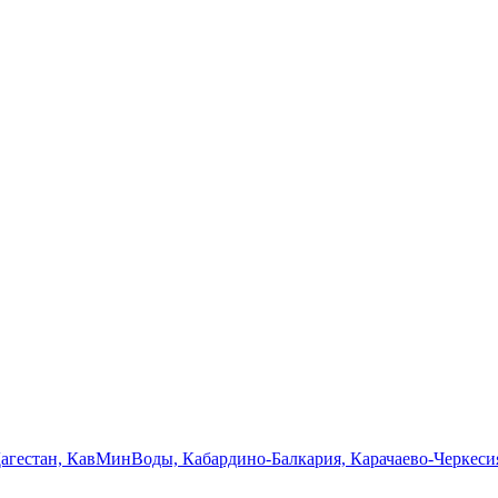
Дагестан, КавМинВоды, Кабардино-Балкария, Карачаево-Черкеси