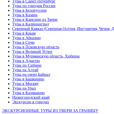
Туры в Санкт-Петербург
Туры по городам России
Туры в Белоруссию
Туры в Казань
Туры в Карелию из Твери
Туры в Калининград
Северный Кавказ (Северная Осетия, Ингушетия, Чечня, 
Туры в Крым
Туры в Абхазию
Туры в Сочи
Туры в Псковскую область
Туры в Великий Устюг
Туры в Мурманскую область, Хибины
Туры в Адыгею
Туры по Сибири
Туры на Алтай
Туры на озеро Байкал
Туры в Башкирию
Туры в Москву
Туры на Урал
Туры в Калмыкию
Нижегородский край
Экскурсии в городах
ЭКСКУРСИОННЫЕ ТУРЫ ИЗ ТВЕРИ ЗА ГРАНИЦУ