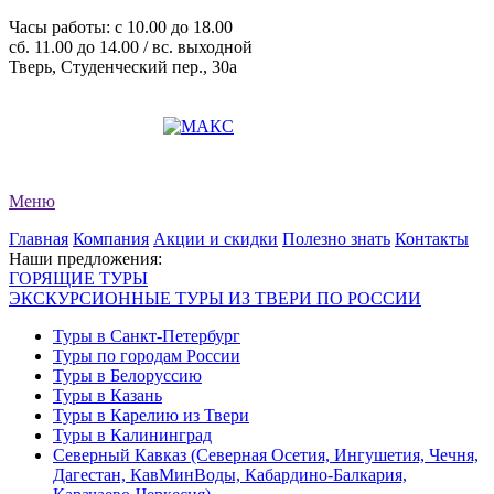
Часы работы: c 10.00 до 18.00
сб. 11.00 до 14.00 / вс. выходной
Тверь, Студенческий пер., 30а
+7 (4822) 34-11-82
+7 (4822) 34-11-83
evro-tour@yandex.ru
Меню
Главная
Компания
Акции и скидки
Полезно знать
Контакты
Наши предложения:
ГОРЯЩИЕ ТУРЫ
ЭКСКУРСИОННЫЕ ТУРЫ ИЗ ТВЕРИ ПО РОССИИ
Туры в Санкт-Петербург
Туры по городам России
Туры в Белоруссию
Туры в Казань
Туры в Карелию из Твери
Туры в Калининград
Северный Кавказ (Северная Осетия, Ингушетия, Чечня,
Дагестан, КавМинВоды, Кабардино-Балкария,