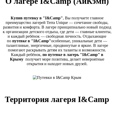
О лагере I&Camp (АйКэмп)
Купив путевку в "I&Camp"
, Вы получаете главное
преимущество лагерей Terra Unique — сочетание свободы,
развития и комфорта.
В лагере принципиально новый подход
к организации детского отдыха, где дети — главные клиенты,
и каждый ребёнок — свободная личность. Отдыхающие
по
путевке в
"I&Camp"
особенные, уникальные дети —
талантливые, энергичные, продвинутые и яркие. В лагере
помогают раскрывать детям их таланты и возможности.
Каждый ребёнок,
по путевке в лагерь
"I&Camp" в
Крыму
получает море позитива, делает невероятные
открытия и находит новых друзей.
Территория лагеря I&Camp