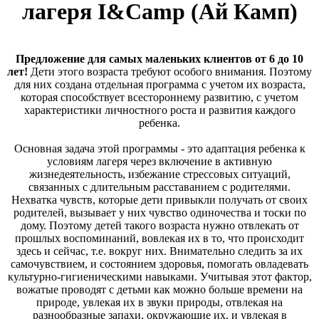
лагеря I&Camp (Ай Камп)
Предложение для самых маленьких клиентов от 6 до 10
лет!
Дети этого возраста требуют особого внимания. Поэтому
для них cоздана отдельная программа с учетом их возраста,
которая способствует всестороннему развитию, с учетом
характеристики личностного роста и развития каждого
ребенка.
Основная задача этой программы - это адаптация ребенка к
условиям лагеря через включение в активную
жизнедеятельность, избежание стрессовых ситуаций,
связанных с длительным расставанием с родителями.
Нехватка чувств, которые дети привыкли получать от своих
родителей, вызывает у них чувство одиночества и тоски по
дому. Поэтому детей такого возраста нужно отвлекать от
прошлых воспоминаний, вовлекая их в то, что происходит
здесь и сейчас, т.е. вокруг них. Внимательно следить за их
самочувствием, и состоянием здоровья, помогать овладевать
культурно-гигиеническими навыками. Учитывая этот фактор,
вожатые проводят с детьми как можно больше времени на
природе, увлекая их в звуки природы, отвлекая на
разнообразные запахи, окружающие их, и увлекая в