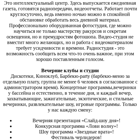
Это интеллектуальный центр. Здесь выпускается ежедневная
газета, готовятся радиопередачи, видеоотчеты. Работает почти
круглосуточно, ведь именно ночью можно в спокойной
обстановке обработать весь дневной материал.
Профессионально оборудованная фотостудия, где можно
научиться не только мастерству ракурсов и секретам
освещения, но и премудростям фотошопа. Видео-студия не
вместит много желающих, но и работа с видеоматериалом
требует усидчивости и времени. Радиостудия - это
возможность сообщить всем что-то очень важное, при этом
хорошо поставленным голосом.
Вечерние клубы и студии
Дискотеки, Киноклуб, Барбекю-party (барбекю-меню за
отдельную плату, группа не менее 6 человек в согласованное с
администратором время). Концертные программы,вечеринки
у бассейна и естественно, в течение дня, и каждый вечер,
захватывающие, зажигательные, экзотические, и стильные
вечеринки, развлекательные шоу, игровые программы. Только
у нас каждую смену:
Вечерняя презентация «Слайд-шоу дня»!
Конкурсная программа «Лови волну»!
Шоу программа «Звездные врата»!
Фестиваль черлидеров!