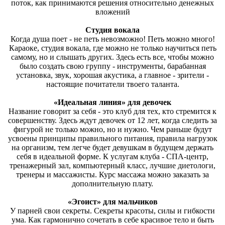
поток, как принимаются решения относительно денежных
вложений
Студия вокала
Когда душа поет - не петь невозможно! Петь можно много!
Караоке, студия вокала, где можно не только научиться петь
самому, но и слышать других. Здесь есть все, чтобы можно
было создать свою группу - инструменты, барабанная
установка, звук, хорошая акустика, а главное - зрители -
настоящие почитатели твоего таланта.
«Идеальная линия» для девочек
Название говорит за себя - это клуб для тех, кто стремится к
совершенству. Здесь ждут девочек от 12 лет, когда следить за
фигурой не только можно, но и нужно. Чем раньше будут
усвоены принципы правильного питания, правила нагрузок
на организм, тем легче будет девушкам в будущем держать
себя в идеальной форме. К услугам клуба - СПА-центр,
тренажерный зал, компьютерный класс, лучшие диетологи,
тренеры и массажисты. Курс массажа можно заказать за
дополнительную плату.
«Эгоист» для мальчиков
У парней свои секреты. Секреты красоты, силы и гибкости
ума. Как гармонично сочетать в себе красивое тело и быть