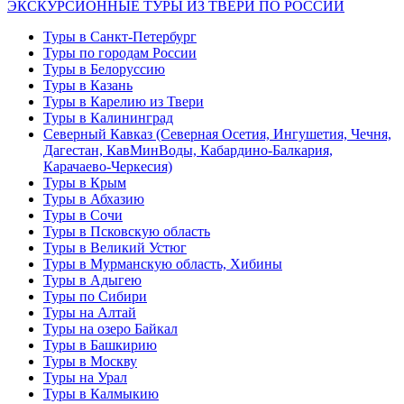
ЭКСКУРСИОННЫЕ ТУРЫ ИЗ ТВЕРИ ПО РОССИИ
Туры в Санкт-Петербург
Туры по городам России
Туры в Белоруссию
Туры в Казань
Туры в Карелию из Твери
Туры в Калининград
Северный Кавказ (Северная Осетия, Ингушетия, Чечня,
Дагестан, КавМинВоды, Кабардино-Балкария,
Карачаево-Черкесия)
Туры в Крым
Туры в Абхазию
Туры в Сочи
Туры в Псковскую область
Туры в Великий Устюг
Туры в Мурманскую область, Хибины
Туры в Адыгею
Туры по Сибири
Туры на Алтай
Туры на озеро Байкал
Туры в Башкирию
Туры в Москву
Туры на Урал
Туры в Калмыкию