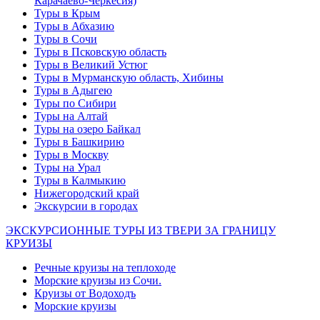
Карачаево-Черкесия)
Туры в Крым
Туры в Абхазию
Туры в Сочи
Туры в Псковскую область
Туры в Великий Устюг
Туры в Мурманскую область, Хибины
Туры в Адыгею
Туры по Сибири
Туры на Алтай
Туры на озеро Байкал
Туры в Башкирию
Туры в Москву
Туры на Урал
Туры в Калмыкию
Нижегородский край
Экскурсии в городах
ЭКСКУРСИОННЫЕ ТУРЫ ИЗ ТВЕРИ ЗА ГРАНИЦУ
КРУИЗЫ
Речные круизы на теплоходе
Морские круизы из Сочи.
Круизы от Водоходъ
Морские круизы