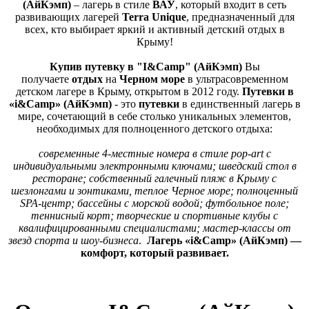
(АйКэмп)
– лагерь в стиле
ВАУ
, который входит в сеть
развивающих лагерей
Terra Unique
, предназначенный для
всех, кто выбирает яркий и активный детский отдых в
Крыму!
Купив путевку в
"I&Camp" (АйКэмп)
Вы
получаете
отдых
на
Черном море
в у
льтрасовременном
детском лагере в Крыму, открытом в 2012 году.
Путевки в
«i&Camp» (АйКэмп)
- это
путевки
в единственный лагерь в
мире, сочетающий в себе столько уникальных элементов,
необходимых для полноценного детского отдыха:
современные 4-местные номера в стиле pop-art с
индивидуальными электронными ключами; шведский стол в
ресторане; собственный галечный пляж в Крыму с
шезлонгами и зонтиками, теплое Черное море; полноценный
SPA-центр; бассейны с морской водой; футбольное поле;
теннисный корт; творческие и спортивные клубы с
квалифицированными специалистами; мастер-классы от
звезд спорта и шоу-бизнеса
.
Лагерь
«i&Camp» (АйКэмп) —
комфорт, который развивает.