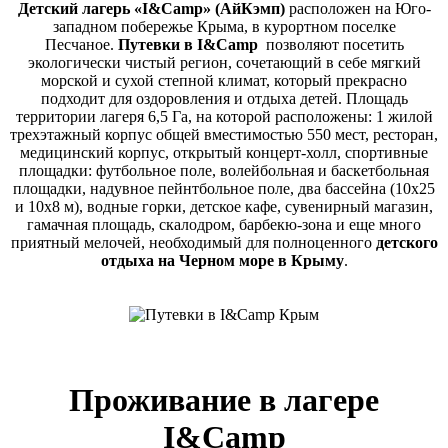
Детский лагерь «I&Camp» (АйКэмп)
расположен на Юго-
западном побережье Крыма, в курортном поселке
Песчаное.
Путевки в I&Camp
позволяют посетить
экологически чистый регион, сочетающий в себе мягкий
морской и сухой степной климат, который прекрасно
подходит для оздоровления и отдыха детей.
Площадь
территории лагеря 6,5 Га, на которой расположены: 1 жилой
трехэтажный корпус общей вместимостью 550 мест, ресторан,
медицинский корпус, открытый концерт-холл, спортивные
площадки: футбольное поле, волейбольная и баскетбольная
площадки, надувное пейнтбольное поле, два бассейна (10х25
и 10х8 м), водные горки, детское кафе, сувенирный магазин,
гамачная площадь, скалодром, барбекю-зона и еще много
приятный мелочей, необходимый для полноценного
детского
отдыха на Черном море в Крыму
.
Проживание в лагере
I&Camp