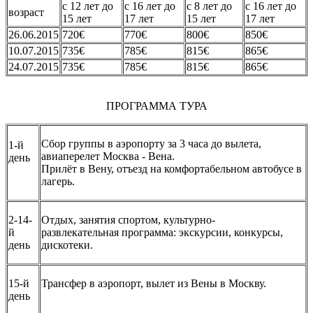
с 12 лет до
с 16 лет до
с 8 лет до
с 16 лет до
возраст
15 лет
17 лет
15 лет
17 лет
26.06.2015
720€
770€
800€
850€
10.07.2015
735€
785€
815€
865€
24.07.2015
735€
785€
815€
865€
ПРОГРАММА ТУРА
Сбор группы в аэропорту за 3 часа до вылета,
1-й
авиаперелет Москва - Вена.
день
Прилёт в Вену, отъезд на комфортабельном автобусе в
лагерь.
2-14-
Отдых, занятия спортом, культурно-
й
развлекательная программа: экскурсии, конкурсы,
день
дискотеки.
15-й
Трансфер в аэропорт, вылет из Вены в Москву.
день