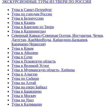
ЭКСКУРСИОННЫЕ ТУРЫ ИЗ ТВЕРИ ПО РОССИИ
Туры в Санкт-Петербург
Туры по городам России
Туры в Белоруссию
Туры в Казань
Туры в Карелию из Твери
Туры в Калининград
Северный Кавказ (Северная Осетия, Ингушетия, Чечня,
Дагестан, КавМинВоды, Кабардино-Балкария,
Карачаево-Черкесия)
Туры в Крым
Туры в Абхазию
Туры в Сочи
Туры в Псковскую область
Туры в Великий Устюг
Туры в Мурманскую область, Хибины
Туры в Адыгею
Туры по Сибири
Туры на Алтай
Туры на озеро Байкал
Туры в Башкирию
Туры в Москву
Туры на Урал
Туры в Калмыкию