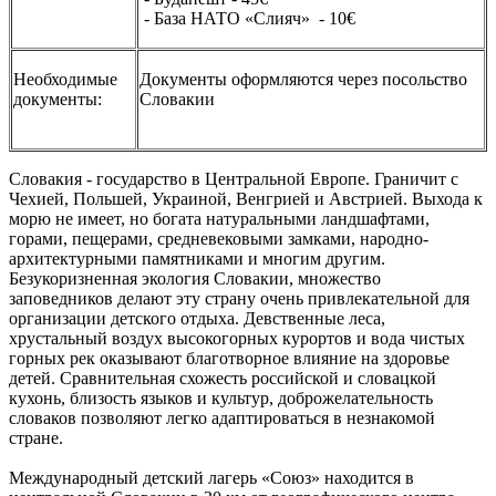
- База НАТО «Слияч» - 10€
Необходимые
Документы оформляются через посольство
документы:
Словакии
Словакия - государство в Центральной Европе. Граничит с
Чехией, Польшей, Украиной, Венгрией и Австрией. Выхода к
морю не имеет, но богата натуральными ландшафтами,
горами, пещерами, средневековыми замками, народно-
архитектурными памятниками и многим другим.
Безукоризненная экология Словакии, множество
заповедников делают эту страну очень привлекательной для
организации детского отдыха. Девственные леса,
хрустальный воздух высокогорных курортов и вода чистых
горных рек оказывают благотворное влияние на здоровье
детей. Сравнительная схожесть российской и словацкой
кухонь, близость языков и культур, доброжелательность
словаков позволяют легко адаптироваться в незнакомой
стране.
Международный детский лагерь «Союз» находится в