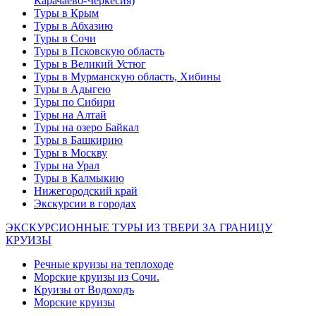
Карачаево-Черкесия)
Туры в Крым
Туры в Абхазию
Туры в Сочи
Туры в Псковскую область
Туры в Великий Устюг
Туры в Мурманскую область, Хибины
Туры в Адыгею
Туры по Сибири
Туры на Алтай
Туры на озеро Байкал
Туры в Башкирию
Туры в Москву
Туры на Урал
Туры в Калмыкию
Нижегородский край
Экскурсии в городах
ЭКСКУРСИОННЫЕ ТУРЫ ИЗ ТВЕРИ ЗА ГРАНИЦУ
КРУИЗЫ
Речные круизы на теплоходе
Морские круизы из Сочи.
Круизы от Водоходъ
Морские круизы