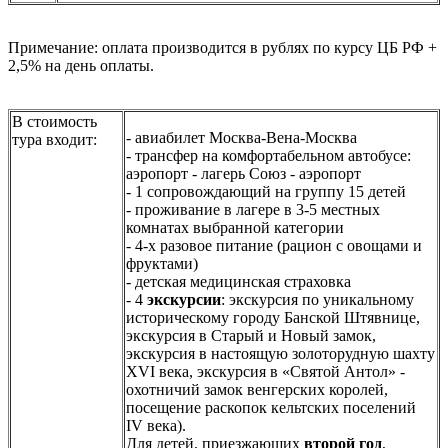
Примечание: оплата производится в рублях по курсу ЦБ РФ +
2,5% на день оплаты.
В стоимость
- авиабилет Москва-Вена-Москва
тура входит:
- трансфер на комфортабельном автобусе:
аэропорт - лагерь Союз - аэропорт
- 1 сопровождающий на группу 15 детей
- проживание в лагере в 3-5 местных
комнатах выбранной категории
- 4-х разовое питание (рацион с овощами и
фруктами)
- детская медицинская страховка
- 4
экскурсии
: экскурсия по уникальному
историческому городу Банской Штявнице,
экскурсия в Старый и Новый замок,
экскурсия в настоящую золоторудную шахту
XVI века, экскурсия в «Святой Антол» -
охотничий замок венгерских королей,
посещение раскопок кельтских поселений
IV века).
Для детей, приезжающих
второй год
,