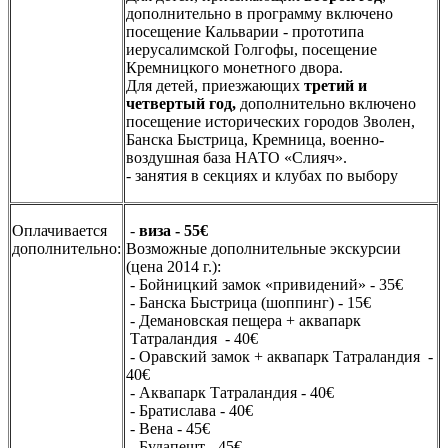
дополнительно в программу включено
посещение Кальварии - прототипа
иерусалимской Голгофы, посещение
Кремницкого монетного двора.
Для детей, приезжающих
третий и
четвертый год,
дополнительно включено
посещение исторических городов Зволен,
Банска Быстрица, Кремница, военно-
воздушная база НАТО «Слияч».
- занятия в секциях и клубах по выбору
Оплачивается
-
виза - 55€
дополнительно:
Возможные дополнительные экскурсии
(цена 2014 г.):
- Бойницкий замок «привидений» - 35€
- Банска Быстрица (шоппинг) - 15€
- Демановская пещера + аквапарк
Татраландия - 40€
- Оравский замок + аквапарк Татраландия -
40€
- Аквапарк Татраландия - 40€
- Братислава - 40€
- Вена - 45€
- Будапешт - 45€