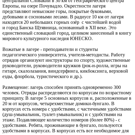
центральной Словакии в 30 км от географического центра
Европы, на озере Почувадло. Окрестности лагеря
представляют невысокие горы, покрытые буковыми,
дубовыми и сосновыми лесами. В радиусе 10 км от лагеря
находятся 20 небольших горных озёр с чистейшей водой
и город Банска Щтявница, основанный в XII веке. Это
единственный словацкий город, целиком занесенный в книгу
мирового культурного наследия ЮНЕСКО.
Вожатые в лагере - преподаватели и студенты
педагогического университета, учителя-методисты. Работу
отрядов организуют инструкторы по спорту, художественные
руководители, руководители кружков (рок-н-ролла, игры на
гитаре, скалолазания, виндсерфинга, кикбоксинга, верховой
езды, флорбола, туристического и др.).
Размещение: лагерь способен принять одновременно 300
человек. Отряды распределяются по корпусам по возрастному
принципу. В лагере 5 основных корпусов и, расположенные в
20 м от корпусов, четырехместные домики-бунгало. В
корпусах есть номера с удобствами, с частичными удобствами
(душ-умывальник, туалет-умывальник) и с удобствами на
этаже. Подавляющее количество номеров (более 80%) - с
удобствами. Ребята, проживающие в бунгало, пользуются
удобствами в корпусах. В корпусах есть все необходимое для