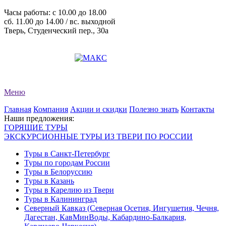
Часы работы: c 10.00 до 18.00
сб. 11.00 до 14.00 / вс. выходной
Тверь, Студенческий пер., 30а
+7 (4822) 34-11-82
+7 (4822) 34-11-83
evro-tour@yandex.ru
Меню
Главная
Компания
Акции и скидки
Полезно знать
Контакты
Наши предложения:
ГОРЯЩИЕ ТУРЫ
ЭКСКУРСИОННЫЕ ТУРЫ ИЗ ТВЕРИ ПО РОССИИ
Туры в Санкт-Петербург
Туры по городам России
Туры в Белоруссию
Туры в Казань
Туры в Карелию из Твери
Туры в Калининград
Северный Кавказ (Северная Осетия, Ингушетия, Чечня,
Дагестан, КавМинВоды, Кабардино-Балкария,