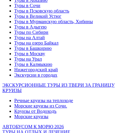
Туры в Абхазию
Туры в Сочи
Туры в Псковскую область
Туры в Великий Устюг
Туры в Мурманскую область, Хибины
Туры в Адыгею
Туры по Сибири
Туры на Алтай
Туры на озеро Байкал
Туры в Башкирию
Туры в Москву
Туры на Урал
Туры в Калмыкию
Нижегородский край
Экскурсии в городах
ЭКСКУРСИОННЫЕ ТУРЫ ИЗ ТВЕРИ ЗА ГРАНИЦУ
КРУИЗЫ
Речные круизы на теплоходе
Морские круизы из Сочи.
Круизы от Водоходъ
Морские круизы
АВТОБУСОМ К МОРЮ 2026
ТУРЫ НА ОТДЫХ И ЛЕЧЕНИЕ