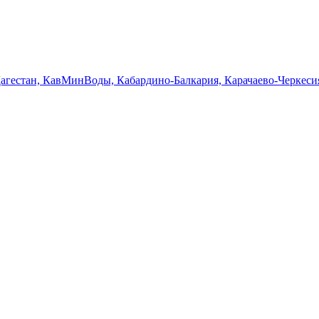
Дагестан, КавМинВоды, Кабардино-Балкария, Карачаево-Черкеси