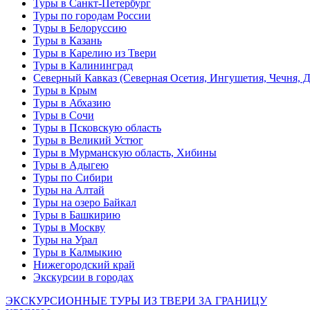
Туры в Санкт-Петербург
Туры по городам России
Туры в Белоруссию
Туры в Казань
Туры в Карелию из Твери
Туры в Калининград
Северный Кавказ (Северная Осетия, Ингушетия, Чечня, 
Туры в Крым
Туры в Абхазию
Туры в Сочи
Туры в Псковскую область
Туры в Великий Устюг
Туры в Мурманскую область, Хибины
Туры в Адыгею
Туры по Сибири
Туры на Алтай
Туры на озеро Байкал
Туры в Башкирию
Туры в Москву
Туры на Урал
Туры в Калмыкию
Нижегородский край
Экскурсии в городах
ЭКСКУРСИОННЫЕ ТУРЫ ИЗ ТВЕРИ ЗА ГРАНИЦУ