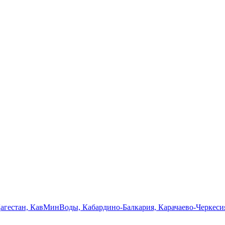
Дагестан, КавМинВоды, Кабардино-Балкария, Карачаево-Черкеси