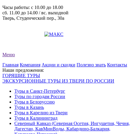
Часы работы: c 10.00 до 18.00
сб. 11.00 до 14.00 / вс. выходной
Тверь, Студенческий пер., 30а
+7 (4822) 34-11-82
+7 (4822) 34-11-83
evro-tour@yandex.ru
Меню
Главная
Компания
Акции и скидки
Полезно знать
Контакты
Наши предложения:
ГОРЯЩИЕ ТУРЫ
ЭКСКУРСИОННЫЕ ТУРЫ ИЗ ТВЕРИ ПО РОССИИ
Туры в Санкт-Петербург
Туры по городам России
Туры в Белоруссию
Туры в Казань
Туры в Карелию из Твери
Туры в Калининград
Северный Кавказ (Северная Осетия, Ингушетия, Чечня,
Дагестан, КавМинВоды, Кабардино-Балкария,