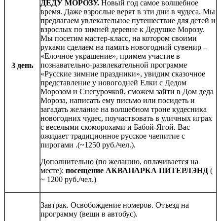
ДЕДУ МОРОЗУ.
Новый год самое волшебное
время. Даже взрослые верят в эти дни в чудеса. Мы
предлагаем увлекательное путешествие для детей и
взрослых по зимней деревне к Дедушке Морозу.
Мы посетим мастер-класс, на котором своими
руками сделаем на память новогодний сувенир –
«Елочное украшение», примем участие в
познавательно-развлекательной программе
3 день
«Русские зимние праздники», увидим сказочное
представление у новогодней Елки с Дедом
Морозом и Снегурочкой, сможем зайти в Дом деда
Мороза, написать ему письмо или посидеть и
загадать желание на волшебном троне кудесника
новогодних чудес, поучаствовать в уличных играх
с веселыми скоморохами и Бабой-Ягой. Вас
ожидает традиционное русское чаепитие с
пирогами .(~1250 руб./чел.).
Дополнительно (по желанию, оплачивается на
месте):
посещение АКВАПАРКА ПИТЕРЛЭНД
(
~ 1200 руб./чел.)
Завтрак. Освобождение номеров. Отъезд на
программу (вещи в автобус).