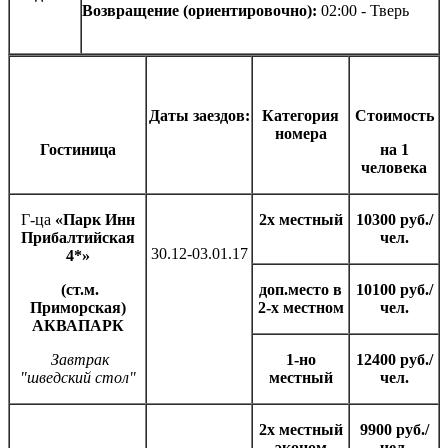
Возвращение (ориентировочно):
02:00 - Тверь
Даты заездов:
Категория
Стоимость
номера
Гостиница
на 1
человека
Г-ца
«Парк Инн
2х местный
10300 руб./
Прибалтийская
чел.
30.12-03.01.17
4*»
(ст.м.
доп.место в
10100 руб./
Приморская)
2-х местном
чел.
АКВАПАРК
Завтрак
1-но
12400 руб./
"шведский стол"
местный
чел.
2х местный
9900 руб./
эконом
чел.