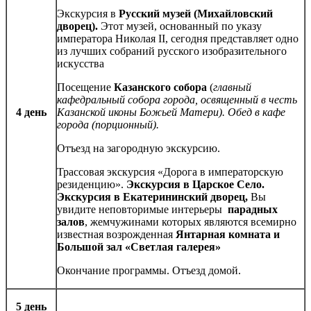
Экскурсия в
Русский музей (Михайловский
дворец).
Этот музей, основанный по указу
императора Николая II, сегодня представляет одно
из лучших собраний русского изобразительного
искусства
Посещение
Казанского собора
(
главный
кафедральный собора города,
освященный в честь
4 день
Казанской иконы Божьей Матери). Обед в кафе
города (порционный).
Отъезд на загородную экскурсию.
Трассовая экскурсия «Дорога в императорскую
резиденцию».
Экскурсия в Царское Село.
Экскурсия в
Екатерининский дворец,
Вы
увидите неповторимые интерьеры
парадных
залов
, жемчужинами которых являются всемирно
известная возрожденная
Янтарная комната и
Большой зал
«Светлая галерея»
Окончание программы. Отъезд домой.
5 день