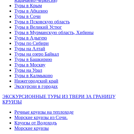
Карачаево-Черкесия)
Туры в Крым
Туры в Абхазию
Туры в Сочи
Туры в Псковскую область
Туры в Великий Устюг
Туры в Мурманскую область, Хибины
Туры в Адыгею
Туры по Сибири
Туры на Алтай
Туры на озеро Байкал
Туры в Башкирию
Туры в Москву
Туры на Урал
Туры в Калмыкию
Нижегородский край
Экскурсии в городах
ЭКСКУРСИОННЫЕ ТУРЫ ИЗ ТВЕРИ ЗА ГРАНИЦУ
КРУИЗЫ
Речные круизы на теплоходе
Морские круизы из Сочи.
Круизы от Водоходъ
Морские круизы