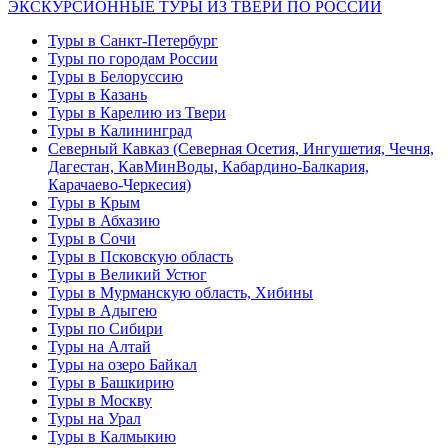
ЭКСКУРСИОННЫЕ ТУРЫ ИЗ ТВЕРИ ПО РОССИИ
Туры в Санкт-Петербург
Туры по городам России
Туры в Белоруссию
Туры в Казань
Туры в Карелию из Твери
Туры в Калининград
Северный Кавказ (Северная Осетия, Ингушетия, Чечня,
Дагестан, КавМинВоды, Кабардино-Балкария,
Карачаево-Черкесия)
Туры в Крым
Туры в Абхазию
Туры в Сочи
Туры в Псковскую область
Туры в Великий Устюг
Туры в Мурманскую область, Хибины
Туры в Адыгею
Туры по Сибири
Туры на Алтай
Туры на озеро Байкал
Туры в Башкирию
Туры в Москву
Туры на Урал
Туры в Калмыкию