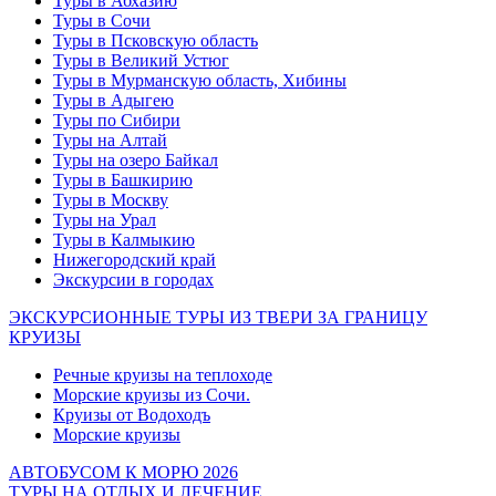
Туры в Абхазию
Туры в Сочи
Туры в Псковскую область
Туры в Великий Устюг
Туры в Мурманскую область, Хибины
Туры в Адыгею
Туры по Сибири
Туры на Алтай
Туры на озеро Байкал
Туры в Башкирию
Туры в Москву
Туры на Урал
Туры в Калмыкию
Нижегородский край
Экскурсии в городах
ЭКСКУРСИОННЫЕ ТУРЫ ИЗ ТВЕРИ ЗА ГРАНИЦУ
КРУИЗЫ
Речные круизы на теплоходе
Морские круизы из Сочи.
Круизы от Водоходъ
Морские круизы
АВТОБУСОМ К МОРЮ 2026
ТУРЫ НА ОТДЫХ И ЛЕЧЕНИЕ