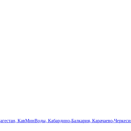
Дагестан, КавМинВоды, Кабардино-Балкария, Карачаево-Черкеси