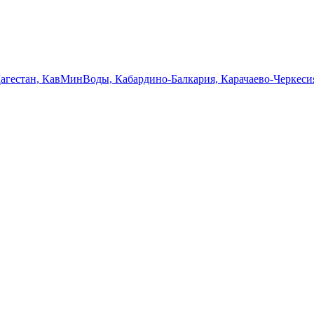
Дагестан, КавМинВоды, Кабардино-Балкария, Карачаево-Черкеси