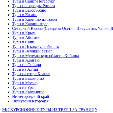
Туры в Санкт-Петербург
Туры по городам России
Туры в Белоруссию
Туры в Казань
Туры в Карелию из Твери
Туры в Калининград
Северный Кавказ (Северная Осетия, Ингушетия, Чечня, 
Туры в Крым
Туры в Абхазию
Туры в Сочи
Туры в Псковскую область
Туры в Великий Устюг
Туры в Мурманскую область, Хибины
Туры в Адыгею
Туры по Сибири
Туры на Алтай
Туры на озеро Байкал
Туры в Башкирию
Туры в Москву
Туры на Урал
Туры в Калмыкию
Нижегородский край
Экскурсии в городах
ЭКСКУРСИОННЫЕ ТУРЫ ИЗ ТВЕРИ ЗА ГРАНИЦУ