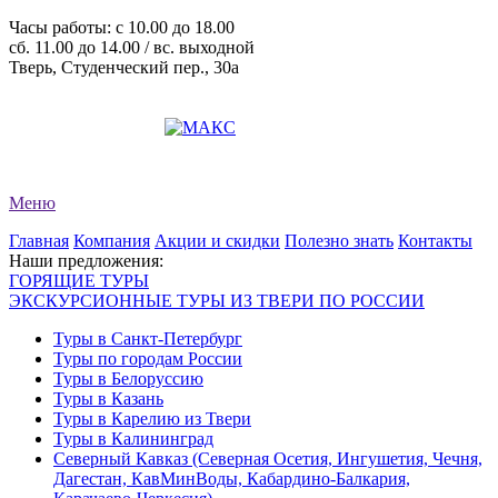
Часы работы: c 10.00 до 18.00
сб. 11.00 до 14.00 / вс. выходной
Тверь, Студенческий пер., 30а
+7 (4822) 34-11-82
+7 (4822) 34-11-83
evro-tour@yandex.ru
Меню
Главная
Компания
Акции и скидки
Полезно знать
Контакты
Наши предложения:
ГОРЯЩИЕ ТУРЫ
ЭКСКУРСИОННЫЕ ТУРЫ ИЗ ТВЕРИ ПО РОССИИ
Туры в Санкт-Петербург
Туры по городам России
Туры в Белоруссию
Туры в Казань
Туры в Карелию из Твери
Туры в Калининград
Северный Кавказ (Северная Осетия, Ингушетия, Чечня,
Дагестан, КавМинВоды, Кабардино-Балкария,