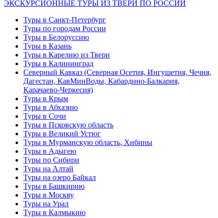
ЭКСКУРСИОННЫЕ ТУРЫ ИЗ ТВЕРИ ПО РОССИИ
Туры в Санкт-Петербург
Туры по городам России
Туры в Белоруссию
Туры в Казань
Туры в Карелию из Твери
Туры в Калининград
Северный Кавказ (Северная Осетия, Ингушетия, Чечня,
Дагестан, КавМинВоды, Кабардино-Балкария,
Карачаево-Черкесия)
Туры в Крым
Туры в Абхазию
Туры в Сочи
Туры в Псковскую область
Туры в Великий Устюг
Туры в Мурманскую область, Хибины
Туры в Адыгею
Туры по Сибири
Туры на Алтай
Туры на озеро Байкал
Туры в Башкирию
Туры в Москву
Туры на Урал
Туры в Калмыкию