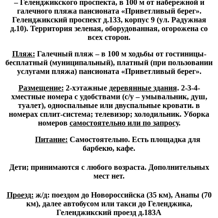
– Геленджикского проспекта, в 100 м от набережной и
галечного пляжа пансионата «Приветливый берег».
Геленджикский проспект д.133, корпус 9 (ул. Радужная
д.10). Территория зеленая, оборудованная, огорожена со
всех сторон.
Пляж:
Галечный пляж – в 100 м ходьбы от гостиницы-
бесплатный (муниципальный), платный (при пользовании
услугами пляжа) пансионата «Приветливый берег».
Размещение:
2-хэтажные
деревянные здания
. 2-3-4-
хместные номера с удобствами (с/у – умывальник, душ,
туалет), односпальные или двуспальные кровати. в
номерах сплит-система; телевизор; холодильник. Уборка
номеров
самостоятельно или по запросу
.
Питание:
Самостоятельно.
Есть площадка для
барбекю, кафе.
Дети; принимаются с любого возраста. Дополнительных
мест нет.
Проезд:
ж/д: поездом до Новороссийска (35 км), Анапы (70
км), далее автобусом или такси до Геленджика,
Геленджикский проезд д.183А