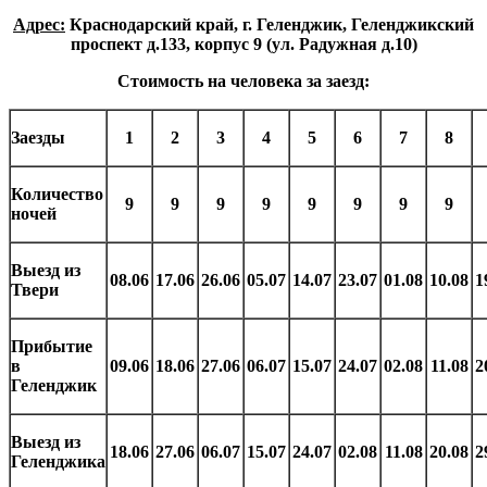
Адрес:
Краснодарский край, г. Геленджик, Геленджикский
проспект д.133, корпус 9 (ул. Радужная д.10)
Стоимость на человека за заезд:
Заезды
1
2
3
4
5
6
7
8
Количество
9
9
9
9
9
9
9
9
ночей
Выезд из
08.06
17.06
26.06
05.07
14.07
23.07
01.08
10.08
1
Твери
Прибытие
в
09.06
18.06
27.06
06.07
15.07
24.07
02.08
11.08
2
Геленджик
Выезд из
18.06
27.06
06.07
15.07
24.07
02.08
11.08
20.08
2
Геленджика