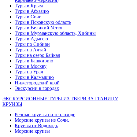
Карачаево-Черкесия)
Туры в Крым
Туры в Абхазию
Туры в Сочи
Туры в Псковскую область
Туры в Великий Устюг
Туры в Мурманскую область, Хибины
Туры в Адыгею
Туры по Сибири
Туры на Алтай
Туры на озеро Байкал
Туры в Башкирию
Туры в Москву
Туры на Урал
Туры в Калмыкию
Нижегородский край
Экскурсии в городах
ЭКСКУРСИОННЫЕ ТУРЫ ИЗ ТВЕРИ ЗА ГРАНИЦУ
КРУИЗЫ
Речные круизы на теплоходе
Морские круизы из Сочи.
Круизы от Водоходъ
Морские круизы