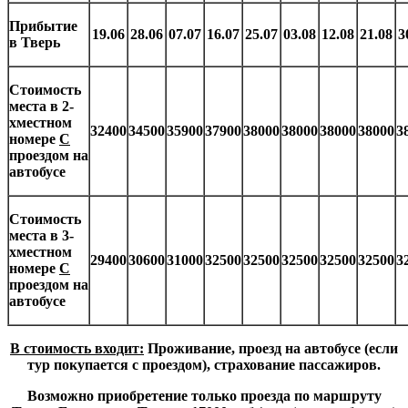
Прибытие
19.06
28.06
07.07
16.07
25.07
03.08
12.08
21.08
3
в Тверь
Стоимость
места в 2-
хместном
32400
34500
35900
37900
38000
38000
38000
38000
3
номере
С
проездом на
автобусе
Стоимость
места в 3-
хместном
29400
3060
0
31000
32500
32500
32500
32500
32500
3
номере
С
проездом на
автобусе
В стоимость входит:
Проживание, проезд на автобусе (если
тур покупается с проездом), страхование пассажиров.
Возможно приобретение только проезда по маршруту