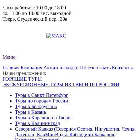
Часы работы: c 10.00 до 18.00
сб. 11.00 до 14.00 / вс. выходной
Тверь, Студенческий пер., 30а
+7 (4822) 34-11-82
+7 (4822) 34-11-83
evro-tour@yandex.ru
Меню
Главная
Компания
Акции и скидки
Полезно знать
Контакты
Наши предложения:
ГОРЯЩИЕ ТУРЫ
ЭКСКУРСИОННЫЕ ТУРЫ ИЗ ТВЕРИ ПО РОССИИ
Туры в Санкт-Петербург
Туры по городам России
Туры в Белоруссию
Туры в Казань
Туры в Карелию из Твери
Туры в Калининград
Северный Кавказ (Северная Осетия, Ингушетия, Чечня,
Дагестан, КавМинВоды, Кабардино-Балкария,