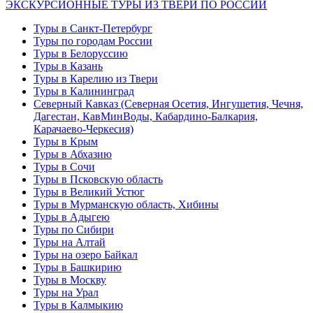
ЭКСКУРСИОННЫЕ ТУРЫ ИЗ ТВЕРИ ПО РОССИИ
Туры в Санкт-Петербург
Туры по городам России
Туры в Белоруссию
Туры в Казань
Туры в Карелию из Твери
Туры в Калининград
Северный Кавказ (Северная Осетия, Ингушетия, Чечня,
Дагестан, КавМинВоды, Кабардино-Балкария,
Карачаево-Черкесия)
Туры в Крым
Туры в Абхазию
Туры в Сочи
Туры в Псковскую область
Туры в Великий Устюг
Туры в Мурманскую область, Хибины
Туры в Адыгею
Туры по Сибири
Туры на Алтай
Туры на озеро Байкал
Туры в Башкирию
Туры в Москву
Туры на Урал
Туры в Калмыкию