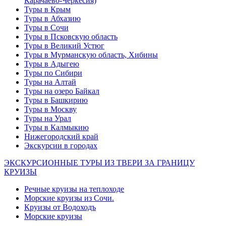
Карачаево-Черкесия)
Туры в Крым
Туры в Абхазию
Туры в Сочи
Туры в Псковскую область
Туры в Великий Устюг
Туры в Мурманскую область, Хибины
Туры в Адыгею
Туры по Сибири
Туры на Алтай
Туры на озеро Байкал
Туры в Башкирию
Туры в Москву
Туры на Урал
Туры в Калмыкию
Нижегородский край
Экскурсии в городах
ЭКСКУРСИОННЫЕ ТУРЫ ИЗ ТВЕРИ ЗА ГРАНИЦУ
КРУИЗЫ
Речные круизы на теплоходе
Морские круизы из Сочи.
Круизы от Водоходъ
Морские круизы