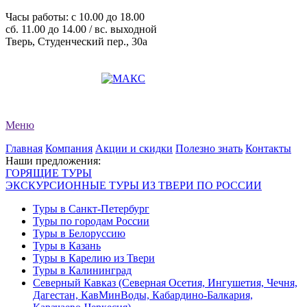
Часы работы: c 10.00 до 18.00
сб. 11.00 до 14.00 / вс. выходной
Тверь, Студенческий пер., 30а
+7 (4822) 34-11-82
+7 (4822) 34-11-83
evro-tour@yandex.ru
Меню
Главная
Компания
Акции и скидки
Полезно знать
Контакты
Наши предложения:
ГОРЯЩИЕ ТУРЫ
ЭКСКУРСИОННЫЕ ТУРЫ ИЗ ТВЕРИ ПО РОССИИ
Туры в Санкт-Петербург
Туры по городам России
Туры в Белоруссию
Туры в Казань
Туры в Карелию из Твери
Туры в Калининград
Северный Кавказ (Северная Осетия, Ингушетия, Чечня,
Дагестан, КавМинВоды, Кабардино-Балкария,