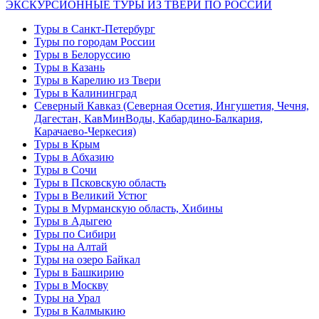
ЭКСКУРСИОННЫЕ ТУРЫ ИЗ ТВЕРИ ПО РОССИИ
Туры в Санкт-Петербург
Туры по городам России
Туры в Белоруссию
Туры в Казань
Туры в Карелию из Твери
Туры в Калининград
Северный Кавказ (Северная Осетия, Ингушетия, Чечня,
Дагестан, КавМинВоды, Кабардино-Балкария,
Карачаево-Черкесия)
Туры в Крым
Туры в Абхазию
Туры в Сочи
Туры в Псковскую область
Туры в Великий Устюг
Туры в Мурманскую область, Хибины
Туры в Адыгею
Туры по Сибири
Туры на Алтай
Туры на озеро Байкал
Туры в Башкирию
Туры в Москву
Туры на Урал
Туры в Калмыкию