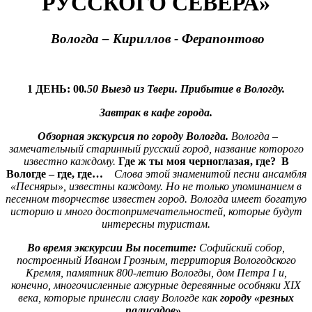
РУССКОГО СЕВЕРА»
Вологда – Кириллов - Ферапонтово
1 ДЕНЬ: 00
.50 Выезд из Твери. Прибытие в Вологду.
Завтрак в кафе города.
Обзорная экскурсия по городу Вологда.
Вологда –
замечательный старинный русский город, название которого
известно каждому.
Где ж ты моя черноглазая, где? В
Вологде – где, где…
Слова этой знаменитой песни ансамбля
«Песняры», известны каждому. Но не только упоминанием в
песенном творчестве известен город. Вологда имеет богатую
историю и много достопримечательностей, которые будут
интересны туристам.
Во время экскурсии Вы посетите:
Софийский собор,
построенный Иваном Грозным, территория Вологодского
Кремля, памятник 800-летию Вологды, дом Петра I и,
конечно, многочисленные ажурные деревянные особняки XIX
века, которые принесли славу Вологде как
городу «резных
палисадов».