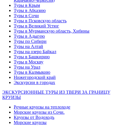
Карачаево-Черкесия)
Туры в Крым
Туры в Абхазию
Туры в Сочи
Туры в Псковскую область
Туры в Великий Устюг
Туры в Мурманскую область, Хибины
Туры в Адыгею
Туры по Сибири
Туры на Алтай
Туры на озеро Байкал
Туры в Башкирию
Туры в Москву
Туры на Урал
Туры в Калмыкию
Нижегородский край
Экскурсии в городах
ЭКСКУРСИОННЫЕ ТУРЫ ИЗ ТВЕРИ ЗА ГРАНИЦУ
КРУИЗЫ
Речные круизы на теплоходе
Морские круизы из Сочи.
Круизы от Водоходъ
Морские круизы