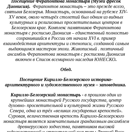
Посещение Ферапонтова монастыря (Музей фресок
Дионисия).
Ферапонтов монастырь
–
это прежде всего,
святыня Белозерья. Монастырь, основанный на рубеже XIV-
XV веков, около четырёх столетий был одним из видных
культурных и религиозных просветительных центров в
Белозерском крае. Комплекс памятников Ферапонтова
монастыря с росписью Дионисия – единственный полностью
сохранившийся в России от начала XVI в. пример
взаимодействия архитектуры и стенописи, созданной самым
выдающимся мастером эпохи. Живописный . поэтичный
ансамбль Ферапонтова монастыря с росписями Дионисия
включен в Список всемирного наследия ЮНЕСКО
.
Обед.
Посещение Кирилло-Белозерского историко-
архитектурного и художественного музея – заповедника.
Кирилло-Белозерский монастырь
-
в прошлом один из
крупнейших монастырей Русского государства, центр
духовно- просветительной и культурной жизни Русского
Севера, одна из трёх «великих государевых крепостей».
Суровая, величественная крепость Кирилло-Белозерского
монастыря является замечательным грандиозным ансамблем
древнерусского зодчества, памятником высокой
художественной и строительной культуры Древней Руси.