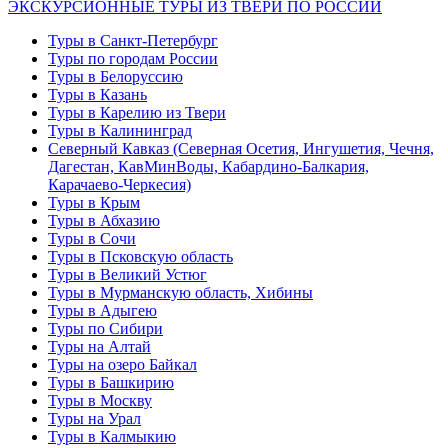
ЭКСКУРСИОННЫЕ ТУРЫ ИЗ ТВЕРИ ПО РОССИИ
Туры в Санкт-Петербург
Туры по городам России
Туры в Белоруссию
Туры в Казань
Туры в Карелию из Твери
Туры в Калининград
Северный Кавказ (Северная Осетия, Ингушетия, Чечня,
Дагестан, КавМинВоды, Кабардино-Балкария,
Карачаево-Черкесия)
Туры в Крым
Туры в Абхазию
Туры в Сочи
Туры в Псковскую область
Туры в Великий Устюг
Туры в Мурманскую область, Хибины
Туры в Адыгею
Туры по Сибири
Туры на Алтай
Туры на озеро Байкал
Туры в Башкирию
Туры в Москву
Туры на Урал
Туры в Калмыкию