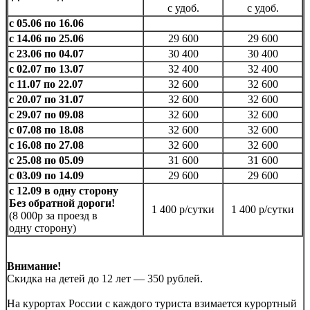
с удоб.
с удоб.
с 05.06 по 16.06
с 14.06 по 25.06
29 600
29 600
с 23.06 по 04.07
30 400
30 400
с 02.07 по 13.07
32 400
32 400
с 11.07 по 22.07
32 600
32 600
с 20.07 по 31.07
32 600
32 600
с 29.07 по 09.08
32 600
32 600
с 07.08 по 18.08
32 600
32 600
с 16.08 по 27.08
32 600
32 600
с 25.08 по 05.09
31 600
31 600
с 03.09 по 14.09
29 600
29 600
с 12.09 в одну сторону
Без обратной дороги!
1 400 р/сутки
1 400 р/сутки
(8 000р за проезд в
одну сторону)
Внимание!
Скидка на детей до 12 лет — 350 рублей.
На курортах России с каждого туриста взимается курортный