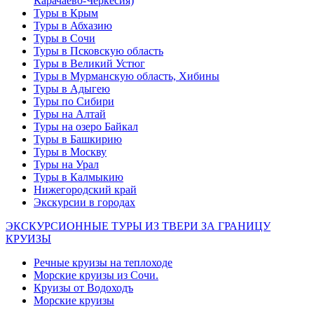
Карачаево-Черкесия)
Туры в Крым
Туры в Абхазию
Туры в Сочи
Туры в Псковскую область
Туры в Великий Устюг
Туры в Мурманскую область, Хибины
Туры в Адыгею
Туры по Сибири
Туры на Алтай
Туры на озеро Байкал
Туры в Башкирию
Туры в Москву
Туры на Урал
Туры в Калмыкию
Нижегородский край
Экскурсии в городах
ЭКСКУРСИОННЫЕ ТУРЫ ИЗ ТВЕРИ ЗА ГРАНИЦУ
КРУИЗЫ
Речные круизы на теплоходе
Морские круизы из Сочи.
Круизы от Водоходъ
Морские круизы