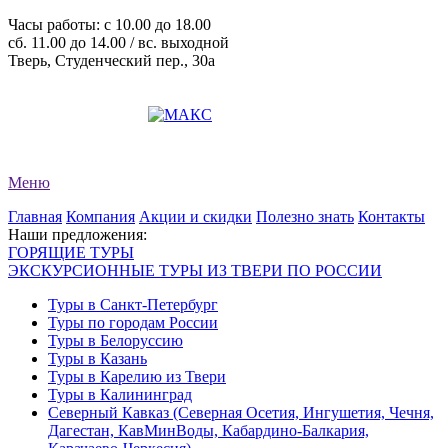
Часы работы: c 10.00 до 18.00
сб. 11.00 до 14.00 / вс. выходной
Тверь, Студенческий пер., 30а
+7 (4822) 34-11-82
+7 (4822) 34-11-83
evro-tour@yandex.ru
Меню
Главная
Компания
Акции и скидки
Полезно знать
Контакты
Наши предложения:
ГОРЯЩИЕ ТУРЫ
ЭКСКУРСИОННЫЕ ТУРЫ ИЗ ТВЕРИ ПО РОССИИ
Туры в Санкт-Петербург
Туры по городам России
Туры в Белоруссию
Туры в Казань
Туры в Карелию из Твери
Туры в Калининград
Северный Кавказ (Северная Осетия, Ингушетия, Чечня,
Дагестан, КавМинВоды, Кабардино-Балкария,