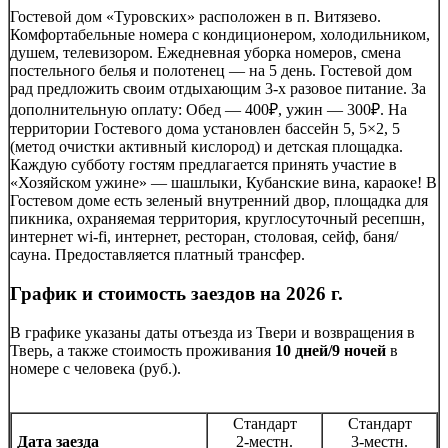
Гостевой дом «Туровских» расположен в п. Витязево.
Комфортабельные номера с кондиционером, холодильником,
душем, телевизором. Ежедневная уборка номеров, смена
постельного белья и полотенец — на 5 день. Гостевой дом
рад предложить своим отдыхающим 3-х разовое питание. За
дополнительную оплату: Обед — 400₽, ужин — 300₽. На
территории Гостевого дома установлен бассейн 5, 5×2, 5
(метод очистки активный кислород) и детская площадка.
Каждую субботу гостям предлагается принять участие в
«Хозяйском ужине» — шашлыки, Кубанские вина, караоке! В
Гостевом доме есть зеленый внутренний двор, площадка для
пикника, охраняемая территория, круглосуточный ресепшн,
интернет wi-fi, интернет, ресторан, столовая, сейф, баня/
сауна. Предоставляется платный трансфер.
График и стоимость заездов на 2026 г.
В графике указаны даты отъезда из Твери и возвращения в
Тверь, а также стоимость проживания
10 дней/9 ночей
в
номере с человека (руб.).
Стандарт
Стандарт
Дата заезда
2-местн.
3-местн.