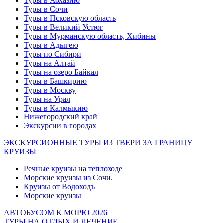
Туры в Абхазию
Туры в Сочи
Туры в Псковскую область
Туры в Великий Устюг
Туры в Мурманскую область, Хибины
Туры в Адыгею
Туры по Сибири
Туры на Алтай
Туры на озеро Байкал
Туры в Башкирию
Туры в Москву
Туры на Урал
Туры в Калмыкию
Нижегородский край
Экскурсии в городах
ЭКСКУРСИОННЫЕ ТУРЫ ИЗ ТВЕРИ ЗА ГРАНИЦУ
КРУИЗЫ
Речные круизы на теплоходе
Морские круизы из Сочи.
Круизы от Водоходъ
Морские круизы
АВТОБУСОМ К МОРЮ 2026
ТУРЫ НА ОТДЫХ И ЛЕЧЕНИЕ