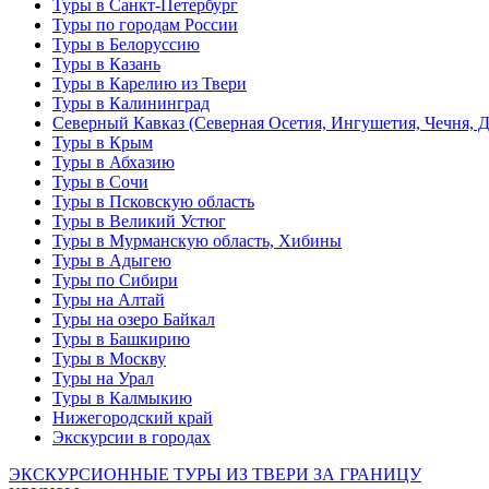
Туры в Санкт-Петербург
Туры по городам России
Туры в Белоруссию
Туры в Казань
Туры в Карелию из Твери
Туры в Калининград
Северный Кавказ (Северная Осетия, Ингушетия, Чечня, 
Туры в Крым
Туры в Абхазию
Туры в Сочи
Туры в Псковскую область
Туры в Великий Устюг
Туры в Мурманскую область, Хибины
Туры в Адыгею
Туры по Сибири
Туры на Алтай
Туры на озеро Байкал
Туры в Башкирию
Туры в Москву
Туры на Урал
Туры в Калмыкию
Нижегородский край
Экскурсии в городах
ЭКСКУРСИОННЫЕ ТУРЫ ИЗ ТВЕРИ ЗА ГРАНИЦУ