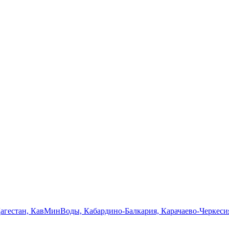
Дагестан, КавМинВоды, Кабардино-Балкария, Карачаево-Черкеси