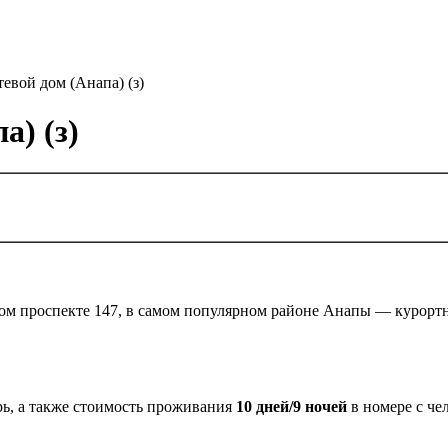
евой дом (Анапа) (з)
а) (з)
ом проспекте 147, в самом популярном районе Анапы — курорт
рь, а также стоимость проживания
10 дней/9 ночей
в номере с чел