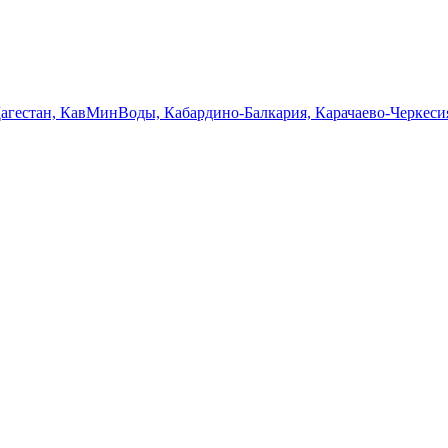
Дагестан, КавМинВоды, Кабардино-Балкария, Карачаево-Черкеси