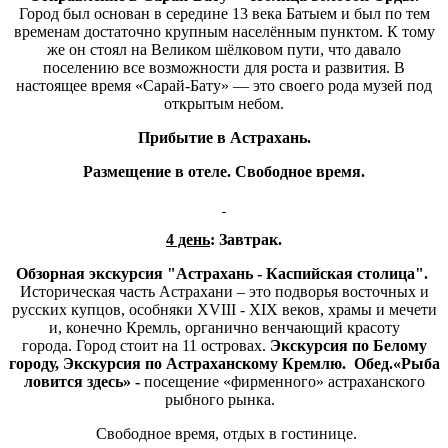
Город был основан в середине 13 века Батыем и был по тем
временам достаточно крупным населённым пунктом. К тому
же он стоял на Великом шёлковом пути, что давало
поселению все возможности для роста и развития. В
настоящее время «Сарай-Бату» — это своего рода музей под
открытым небом.
Прибытие в Астрахань.
Размещение в отеле. Свободное время.
4 день
: Завтрак.
Обзорная экскурсия "Астрахань - Каспийская столица".
Историческая часть Астрахани – это подворья восточных и
русских купцов, особняки XVIII - XIX веков, храмы и мечети
и, конечно Кремль, органично венчающий красоту
города. Город стоит на 11 островах.
Экскурсия по Белому
городу, Экскурсия по Астраханскому Кремлю.
Обед.
«Рыба
ловится здесь» -
посещение «фирменного» астраханского
рыбного рынка.
Свободное время, отдых в гостинице.