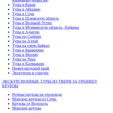
Карачаево-Черкесия)
Туры в Крым
Туры в Абхазию
Туры в Сочи
Туры в Псковскую область
Туры в Великий Устюг
Туры в Мурманскую область, Хибины
Туры в Адыгею
Туры по Сибири
Туры на Алтай
Туры на озеро Байкал
Туры в Башкирию
Туры в Москву
Туры на Урал
Туры в Калмыкию
Нижегородский край
Экскурсии в городах
ЭКСКУРСИОННЫЕ ТУРЫ ИЗ ТВЕРИ ЗА ГРАНИЦУ
КРУИЗЫ
Речные круизы на теплоходе
Морские круизы из Сочи.
Круизы от Водоходъ
Морские круизы