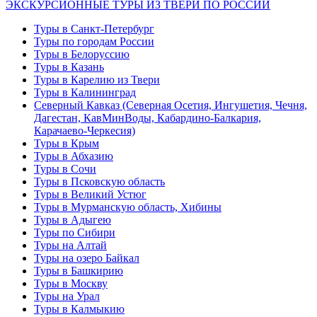
ЭКСКУРСИОННЫЕ ТУРЫ ИЗ ТВЕРИ ПО РОССИИ
Туры в Санкт-Петербург
Туры по городам России
Туры в Белоруссию
Туры в Казань
Туры в Карелию из Твери
Туры в Калининград
Северный Кавказ (Северная Осетия, Ингушетия, Чечня,
Дагестан, КавМинВоды, Кабардино-Балкария,
Карачаево-Черкесия)
Туры в Крым
Туры в Абхазию
Туры в Сочи
Туры в Псковскую область
Туры в Великий Устюг
Туры в Мурманскую область, Хибины
Туры в Адыгею
Туры по Сибири
Туры на Алтай
Туры на озеро Байкал
Туры в Башкирию
Туры в Москву
Туры на Урал
Туры в Калмыкию