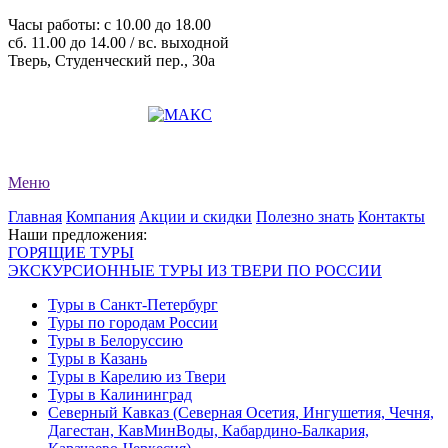
Часы работы: c 10.00 до 18.00
сб. 11.00 до 14.00 / вс. выходной
Тверь, Студенческий пер., 30а
+7 (4822) 34-11-82
+7 (4822) 34-11-83
evro-tour@yandex.ru
Меню
Главная
Компания
Акции и скидки
Полезно знать
Контакты
Наши предложения:
ГОРЯЩИЕ ТУРЫ
ЭКСКУРСИОННЫЕ ТУРЫ ИЗ ТВЕРИ ПО РОССИИ
Туры в Санкт-Петербург
Туры по городам России
Туры в Белоруссию
Туры в Казань
Туры в Карелию из Твери
Туры в Калининград
Северный Кавказ (Северная Осетия, Ингушетия, Чечня,
Дагестан, КавМинВоды, Кабардино-Балкария,